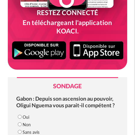
RESTEZ CONNECTÉ
En téléchargeant l'application
KOACI.
SONDAGE
Gabon : Depuis son ascension au pouvoir,
Oligui Nguema vous parait-il compétent ?
Oui
Non
Sans avis