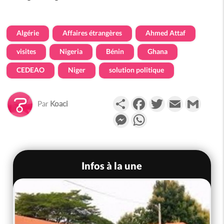
Algérie
Affaires étrangères
Ahmed Attaf
visites
Nigeria
Bénin
Ghana
CEDEAO
Niger
solution politique
Partager
Facebook
Twitter
Email
Gmail
Par
Koaci
Messenger
WhatsApp
Infos à la une