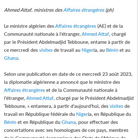
Ahmed Attaf, ministres des
Affaires étrangères
(ph)
Le ministre algérien des
Affaires étrangères
(AE) et de la
Communauté nationale à l'étranger,
Ahmed Attaf
, chargé
par le Président Abdelmadjid Tebboune, entame à partir de
ce mercredi des
visites
de travail au
Niger
ia, au
Bénin
et au
Ghana
.
Selon une publication en date de ce mercredi 23 août 2023,
la diplomatie algérienne a annoncé que le ministre des
Affaires étrangères
et de la Communauté nationale à
l'étranger,
Ahmed Attaf
, chargé par le Président Abdelmadjid
Tebboune, « entamera, à partir d'aujourd'hui, des
visites
de
travail en République fédérale du
Niger
ia, en République du
Bénin
et en République du
Ghana
, pour effectuer des
concertations avec ses homologues de ces pays, membres
de la Communauté économique des Etats de l'Afrique de