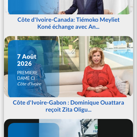
Côte d'Ivoire-Canada: Tiémoko Meyliet
Koné échange avec An...
7 Août
2026
PREMIERE
DAME CI
Côte d'Ivoire
Côte d'Ivoire-Gabon : Dominique Ouattara
reçoit Zita Oligu...