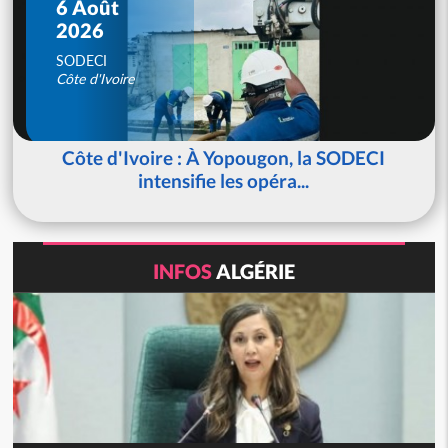
6 Août
2026
SODECI
Côte d'Ivoire
Côte d'Ivoire : À Yopougon, la SODECI
intensifie les opéra...
INFOS
ALGÉRIE