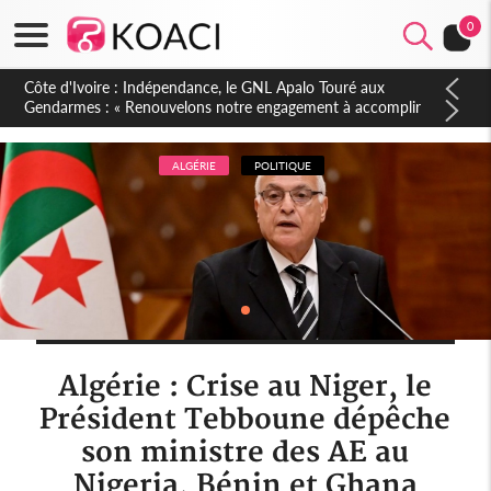
0
Sierra Leone : Un projet de réforme constitutionnelle en
gestation, points clés des amendements, un exclu d'avance
ALGÉRIE
POLITIQUE
Algérie : Crise au Niger, le
Président Tebboune dépêche
son ministre des AE au
Nigeria, Bénin et Ghana