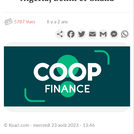
5787 Vues
Il y a 2 ans
Partager
Facebook
Twitter
Email
Gmail
Messen
W
© Koaci.com - mercredi 23 août 2023 - 13:46