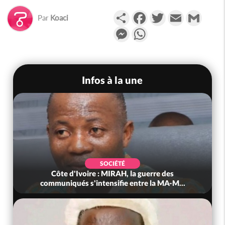
Partager
Facebook
Twitter
Email
Gmail
Par
Koaci
Messenger
WhatsApp
Infos à la une
SOCIÉTÉ
Côte d'Ivoire : MIRAH, la guerre des
communiqués s'intensifie entre la MA-M...