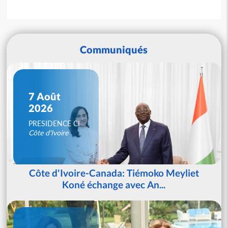
Communiqués
7 Août
2026
PRESIDENCE CI
Côte d'Ivoire
Côte d'Ivoire-Canada: Tiémoko Meyliet
Koné échange avec An...