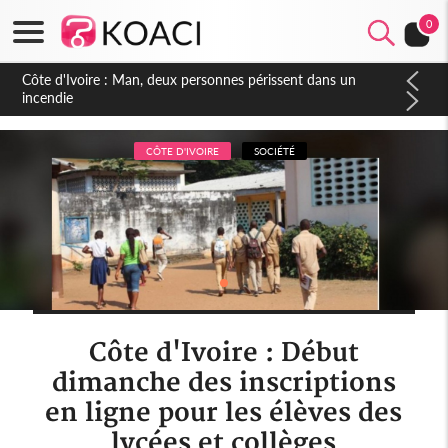
0
Côte d'Ivoire : Séileu, la célébration de la fête nationale
transformée en vaste campagne contre les produits
dépigmentants dangereux
CÔTE D'IVOIRE
SOCIÉTÉ
Côte d'Ivoire : Début
dimanche des inscriptions
en ligne pour les élèves des
lycées et collèges