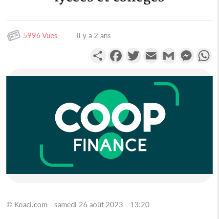
5996 Vues
Il y a 2 ans
Partager
Facebook
Twitter
Email
Gmail
Messen
W
© Koaci.com - samedi 26 août 2023 - 13:20