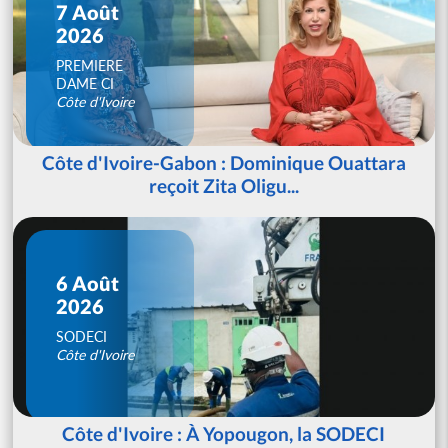
7 Août
2026
PREMIERE
DAME CI
Côte d'Ivoire
Côte d'Ivoire-Gabon : Dominique Ouattara
reçoit Zita Oligu...
6 Août
2026
SODECI
Côte d'Ivoire
Côte d'Ivoire : À Yopougon, la SODECI