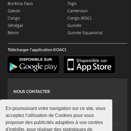
Burkina Faso
Togo
Gabon
Cameroun
Congo
Congo (RDC)
Sénégal
Guinée
Bénin
Guinée Equatorial
Télécharger l'application KOACI
NOUS CONTACTER
contact@koaci.com
koaci@yahoo.fr
En poursuivant votre navigation sur ce site, vous
+225 07 08 85 52 93
acceptez l'utilisation de Cookies pour vous
proposer des publicités adaptées à vos centres
d'intérêts, pour réaliser des statistiques de