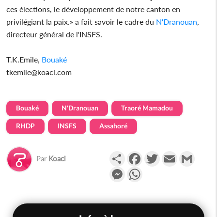
ces élections, le développement de notre canton en
privilégiant la paix.» a fait savoir le cadre du
N'Dranouan
,
directeur général de l'INSFS.
T.K.Emile,
Bouaké
tkemile@koaci.com
Bouaké
N'Dranouan
Traoré Mamadou
RHDP
INSFS
Assahoré
Partager
Facebook
Twitter
Email
Gmail
Par
Koaci
Messenger
WhatsApp