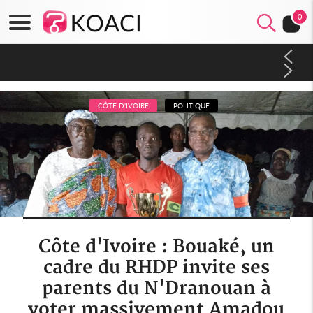
0
Mali : Les FAMa accueillent 254 anciens combattants issus de
groupes armés
CÔTE D'IVOIRE
POLITIQUE
Côte d'Ivoire : Bouaké, un
cadre du RHDP invite ses
parents du N'Dranouan à
voter massivement Amadou