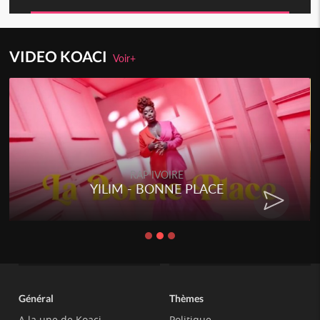
VIDEO KOACI
Voir+
RAP IVOIRE
YILIM - BONNE PLACE
Général
Thèmes
A la une de Koaci
Politique