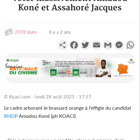
Koné et Assahoré Jacques
2978 Vues
Il y a 2 ans
Partager
Facebook
Twitter
Email
Gmail
Messen
W
© Koaci.com - lundi 28 août 2023 - 17:27
Le cadre arborant le brassard orange à l'effigie du candidat
RHDP
Amadou Koné (ph KOACI)