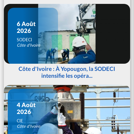
6 Août
2026
SODECI
Côte d'Ivoire
Côte d'Ivoire : À Yopougon, la SODECI
intensifie les opéra...
4 Août
2026
CIE
Côte d'Ivoire