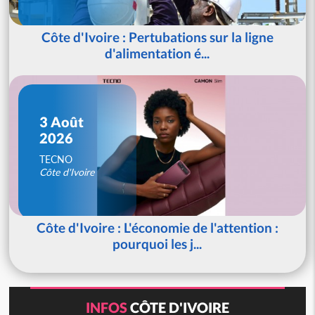
Côte d'Ivoire : Pertubations sur la ligne
d'alimentation é...
3 Août
2026
TECNO
Côte d'Ivoire
Côte d'Ivoire : L'économie de l'attention :
pourquoi les j...
INFOS
CÔTE D'IVOIRE