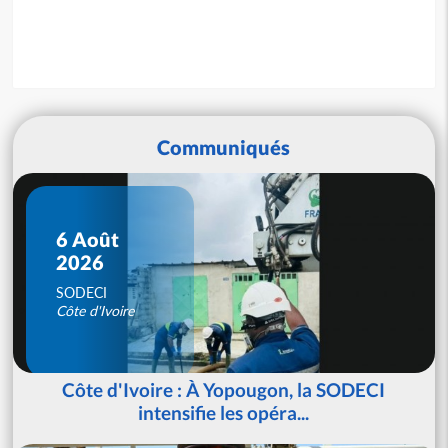
Communiqués
6 Août
2026
SODECI
Côte d'Ivoire
Côte d'Ivoire : À Yopougon, la SODECI
intensifie les opéra...