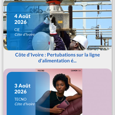
4 Août
2026
CIE
Côte d'Ivoire
Côte d'Ivoire : Pertubations sur la ligne
d'alimentation é...
3 Août
2026
TECNO
Côte d'Ivoire