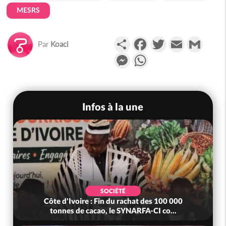
MESRS
Partager
Facebook
Twitter
Email
Gmail
Par
Koaci
Messenger
WhatsApp
Infos à la une
SOCIÉTÉ
Côte d'Ivoire : Fin du rachat des 100 000
tonnes de cacao, le SYNARFA-CI co...