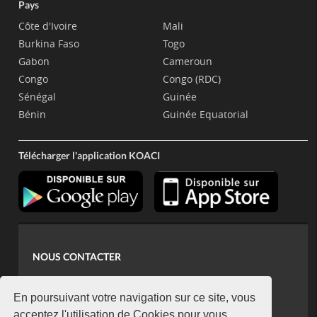
Pays
Côte d'Ivoire
Mali
Burkina Faso
Togo
Gabon
Cameroun
Congo
Congo (RDC)
Sénégal
Guinée
Bénin
Guinée Equatorial
Télécharger l'application KOACI
NOUS CONTACTER
contact@koaci.com
koaci@yahoo.fr
En poursuivant votre navigation sur ce site, vous
acceptez l'utilisation de Cookies pour vous