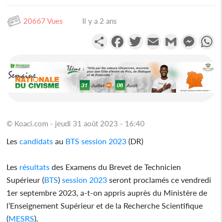
20667 Vues
Il y a 2 ans
Partager
Facebook
Twitter
Email
Gmail
Messen
W
© Koaci.com - jeudi 31 août 2023 - 16:40
Les
candidats
au
BTS
session 2023
(DR)
Les
résultats
des Examens du Brevet de Technicien
Supérieur (
BTS
)
session 2023
seront proclamés ce vendredi
1er septembre 2023, a-t-on appris auprès du Ministère de
l’Enseignement Supérieur et de la Recherche Scientifique
(
MESRS
).