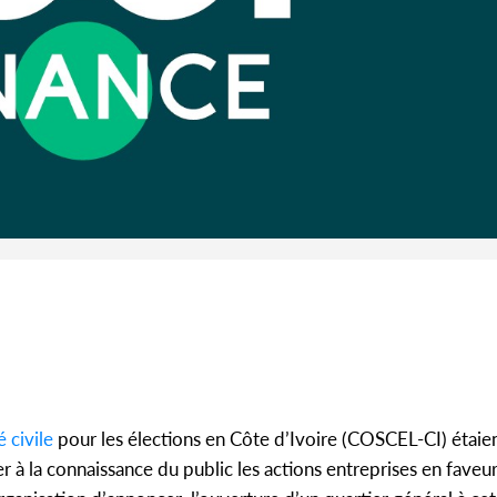
Abidjan consolide ses
l'indépen
partenariats avec New Del...
A
Côte d'
SOCIÉTÉ
Côte d'Ivoire : Concours
célèbr
CAFOP 2026, les résultats
l'indépend
d'admissibilité (1er tou...
é civile
pour les élections en Côte d’Ivoire (COSCEL-CI) étaien
r à la connaissance du public les actions entreprises en faveu