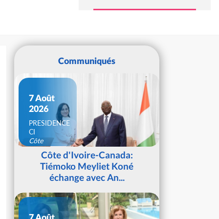
Communiqués
7 Août
2026
PRESIDENCE
CI
Côte
d'Ivoire
Côte d'Ivoire-Canada:
Tiémoko Meyliet Koné
échange avec An...
7 Août