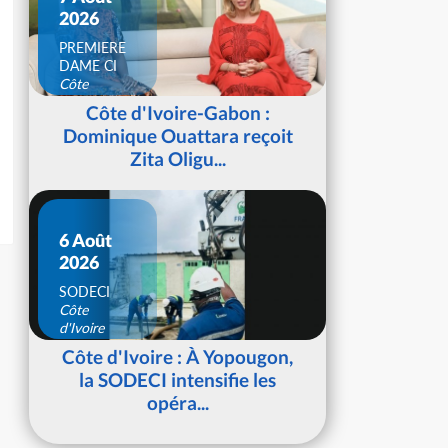
2026
PREMIERE
DAME CI
Côte
d'Ivoire
Côte d'Ivoire-Gabon :
Dominique Ouattara reçoit
Zita Oligu...
6 Août
2026
SODECI
Côte
d'Ivoire
Côte d'Ivoire : À Yopougon,
la SODECI intensifie les
opéra...