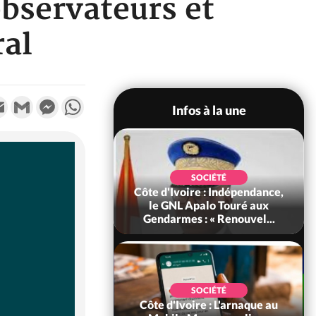
observateurs et
ral
k
tter
Email
Gmail
Messenger
WhatsApp
Infos à la une
ECONOMIE
SOCIÉTÉ
Ivoire : Face au
Côte d'Ivoire : Indépendance,
 ordre mondial,
le GNL Apalo Touré aux
herche les clés d...
Gendarmes : « Renouvel...
POLITIQUE
voire : Après la
SOCIÉTÉ
ébration de
Côte d'Ivoire : L'arnaque au