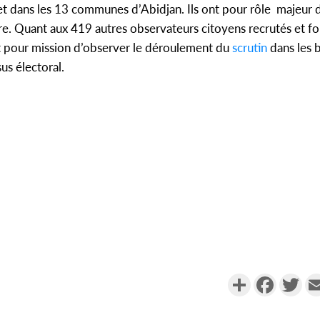
t dans les 13 communes d’Abidjan. Ils ont pour rôle majeur d
ire. Quant aux 419 autres observateurs citoyens recrutés et f
t pour mission d’observer le déroulement du
scrutin
dans les 
sus électoral.
Partager
Faceboo
Twi