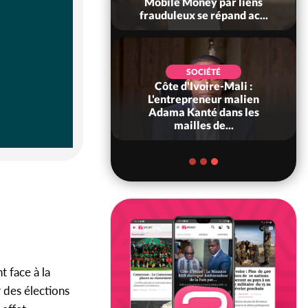
dance à Yopougon,
Mobile Money par liens
lassane...
frauduleux se répand ac...
SOCIÉTÉ
SOCIÉTÉ
Ivoire : Méagui
Côte d'Ivoire-Mali :
e les 66 ans de
L'entrepreneur malien
ance dans l'unité,
Adama Kanté dans les
l...
mailles de...
t face à la
r des élections