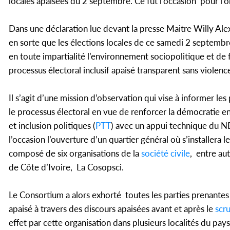
locales apaisées du 2 septembre. Ce fut l’occasion pour l’o
Dans une déclaration lue devant la presse Maitre Willy Al
en sorte que les élections locales de ce samedi 2 septembre 
en toute impartialité l’environnement sociopolitique et de 
processus électoral inclusif apaisé transparent sans violenc
Il s’agit d’une mission d’observation qui vise à informer le
le processus électoral en vue de renforcer la démocratie en
et inclusion politiques (
PTT
) avec un appui technique du ND
l’occasion l’ouverture d’un quartier général où s’installer
composé de six organisations de la
société civile
, entre aut
de Côte d’Ivoire, La Cosopsci.
Le Consortium a alors exhorté toutes les parties prenantes 
apaisé à travers des discours apaisées avant et après le
scru
effet par cette organisation dans plusieurs localités du pay