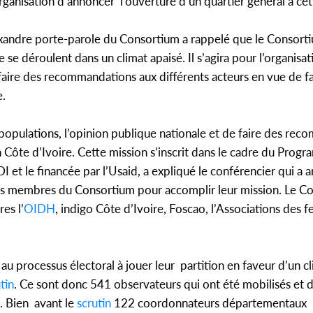
rganisation d’annoncer l’ouverture d’un quartier général à cet
exandre porte-parole du Consortium a rappelé que le Consortiu
se déroulent dans un climat apaisé. Il s’agira pour l’organisa
faire des recommandations aux différents acteurs en vue de fac
e.
s populations, l’opinion publique nationale et de faire des re
 Côte d’Ivoire. Cette mission s’inscrit dans le cadre du Progr
I et le financée par l’Usaid, a expliqué le conférencier qui a
a les membres du Consortium pour accomplir leur mission. Le C
res l’
OIDH
, indigo Côte d’Ivoire, Foscao, l’Associations des 
au processus électoral à jouer leur partition en faveur d’un cl
tin
. Ce sont donc 541 observateurs qui ont été mobilisés et 
s. Bien avant le
scrutin
122 coordonnateurs départementaux