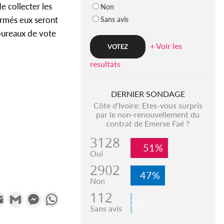
e collecter les
Non
ormés eux seront
Sans avis
bureaux de vote
+ Voir les
resultats
DERNIER SONDAGE
Côte d'Ivoire: Etes-vous surpris
par le non-renouvellement du
contrat de Emerse Faé ?
3128
51%
Oui
2902
47%
Non
112
k
tter
Email
Gmail
Messenger
WhatsApp
2%
Sans avis