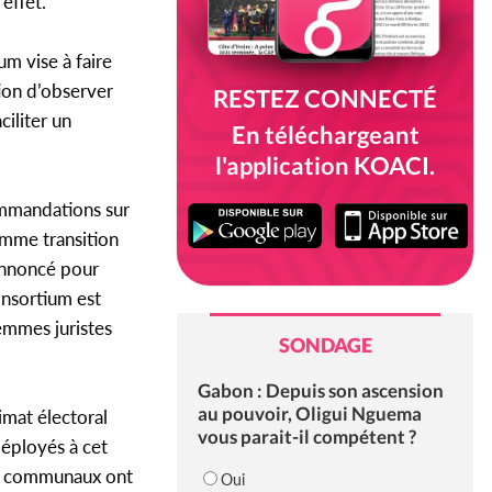
 effet.
m vise à faire
tion d’observer
RESTEZ CONNECTÉ
iliter un
En téléchargeant
l'application KOACI.
commandations sur
amme transition
 annoncé pour
onsortium est
femmes juristes
SONDAGE
Gabon : Depuis son ascension
au pouvoir, Oligui Nguema
imat électoral
vous parait-il compétent ?
déployés à cet
 communaux ont
Oui