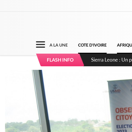
A LA UNE
COTE D'IVOIRE
AFRIQ
Sierra Leone : Un 
FLASH INFO
d'avance