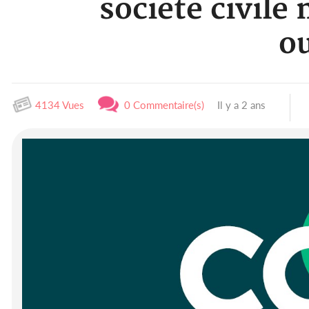
société civile
ou
4134 Vues
0 Commentaire(s)
Il y a 2 ans