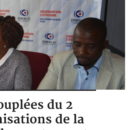
couplées du 2
sations de la