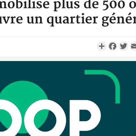
 mobilise plus de 500 
vre un quartier géné
Partager
Faceboo
Twi
SOCIÉTÉ
Côte d'Ivoire : Stocks
résiduels de cacao, des
Côte d'
sociétés coopératives et
nouvvel
ach...
l'Afrique c
Côte d'I
POLITIQUE
Côte d'Ivoire : Diplomatie,
cél