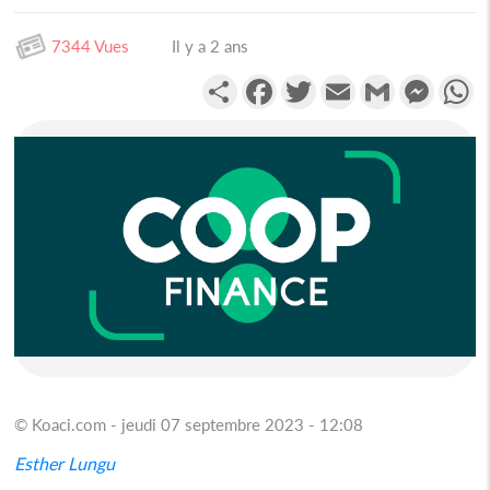
7344 Vues
Il y a 2 ans
Partager
Facebook
Twitter
Email
Gmail
Messen
W
© Koaci.com - jeudi 07 septembre 2023 - 12:08
Esther Lungu