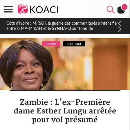
0
Côte d'Ivoire : Indépendance 2026, Thiam plaide pour un
environnement démocratique plus apaisé
ZAMBIE
POLITIQUE
Zambie : L'ex-Première
dame Esther Lungu arrêtée
pour vol présumé