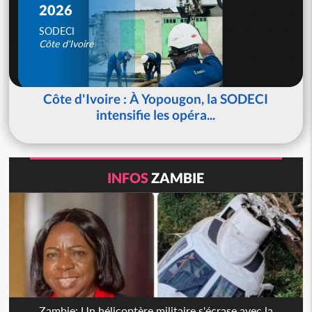
2026
SODECI
Côte d'Ivoire
Côte d'Ivoire : À Yopougon, la SODECI
intensifie les opéra...
INFOS
ZAMBIE
Zambie: Un hélicoptère militaire s'écrase avec la