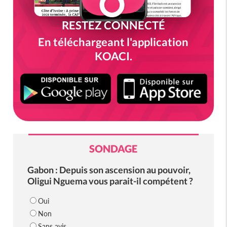
RESTEZ CONNECTÉ
En téléchargeant l'application
KOACI.
SONDAGE
Gabon : Depuis son ascension au pouvoir,
Oligui Nguema vous parait-il compétent ?
Oui
Non
Sans avis