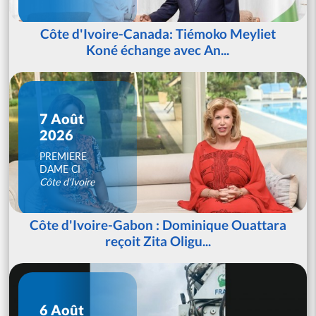
Côte d'Ivoire-Canada: Tiémoko Meyliet
Koné échange avec An...
7 Août
2026
PREMIERE
DAME CI
Côte d'Ivoire
Côte d'Ivoire-Gabon : Dominique Ouattara
reçoit Zita Oligu...
6 Août