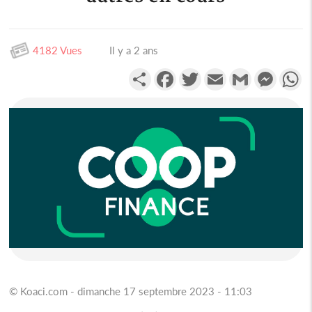
4182 Vues
Il y a 2 ans
Partager
Facebook
Twitter
Email
Gmail
Messen
W
© Koaci.com - dimanche 17 septembre 2023 - 11:03