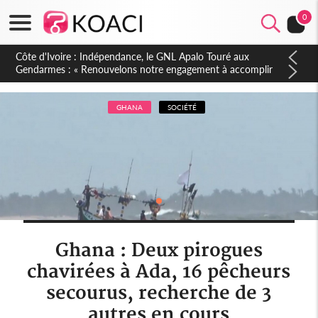
0
Sierra Leone : Un projet de réforme constitutionnelle en
gestation, points clés des amendements, un exclu d'avance
GHANA
SOCIÉTÉ
Ghana : Deux pirogues
chavirées à Ada, 16 pêcheurs
secourus, recherche de 3
autres en cours