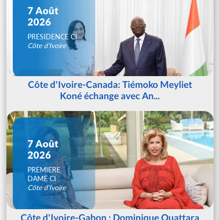
7 Août
2026
PRESIDENCE CI
Côte d'Ivoire
Côte d'Ivoire-Canada: Tiémoko Meyliet
Koné échange avec An...
7 Août
2026
PREMIERE
DAME CI
Côte d'Ivoire
Côte d'Ivoire-Gabon : Dominique Ouattara