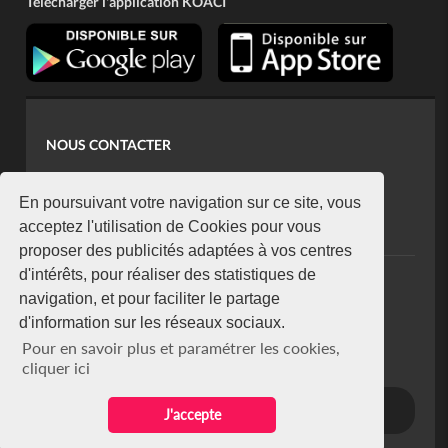
Télécharger l'application KOACI
NOUS CONTACTER
contact@koaci.com
koaci@yahoo.fr
En poursuivant votre navigation sur ce site, vous
+225 07 08 85 52 93
acceptez l'utilisation de Cookies pour vous
proposer des publicités adaptées à vos centres
d'intérêts, pour réaliser des statistiques de
NEWSLETTER
navigation, et pour faciliter le partage
Restez connecté via notre newsletter
d'information sur les réseaux sociaux.
S'abonner
Pour en savoir plus et paramétrer les cookies,
Se désabonner
cliquer ici
J'accepte