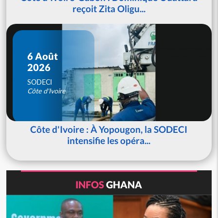
reçoit Zita Oligu...
6 Août
2026
SODECI
Côte d'Ivoire
Côte d'Ivoire : À Yopougon, la SODECI
intensifie les opéra...
INFOS
GHANA