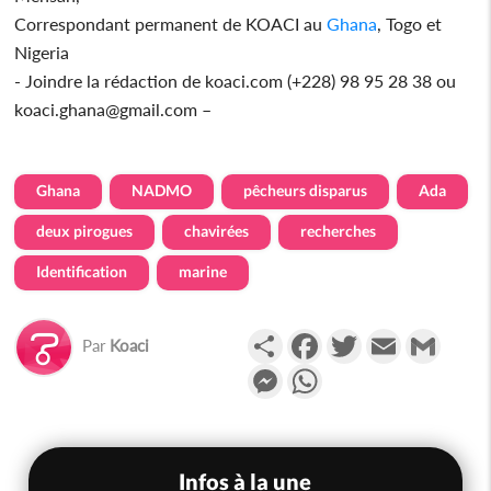
Correspondant permanent de KOACI au
Ghana
, Togo et
Nigeria
- Joindre la rédaction de koaci.com (+228) 98 95 28 38 ou
koaci.ghana@gmail.com –
Ghana
NADMO
pêcheurs disparus
Ada
deux pirogues
chavirées
recherches
Identification
marine
Partager
Facebook
Twitter
Email
Gmail
Par
Koaci
Messenger
WhatsApp
Infos à la une