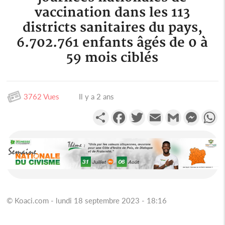
vaccination dans les 113
districts sanitaires du pays,
6.702.761 enfants âgés de 0 à
59 mois ciblés
3762 Vues
Il y a 2 ans
Partager
Facebook
Twitter
Email
Gmail
Messen
W
© Koaci.com - lundi 18 septembre 2023 - 18:16