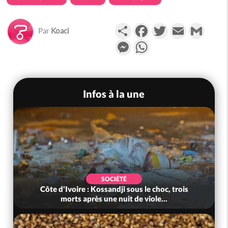
Partager
Facebook
Twitter
Email
Gmail
Par
Koaci
Messenger
WhatsApp
Infos à la une
SOCIÉTÉ
Côte d'Ivoire : Kossandji sous le choc, trois
morts après une nuit de viole...