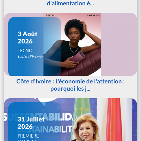
d'alimentation é...
3 Août
2026
TECNO
Côte d'Ivoire
Côte d'Ivoire : L'économie de l'attention :
pourquoi les j...
31 Juillet
2026
PREMIERE