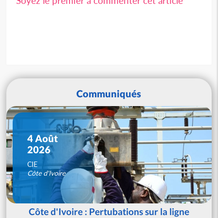
Soyez le premier à commenter cet article
Communiqués
4 Août
2026
CIE
Côte d'Ivoire
Côte d'Ivoire : Pertubations sur la ligne