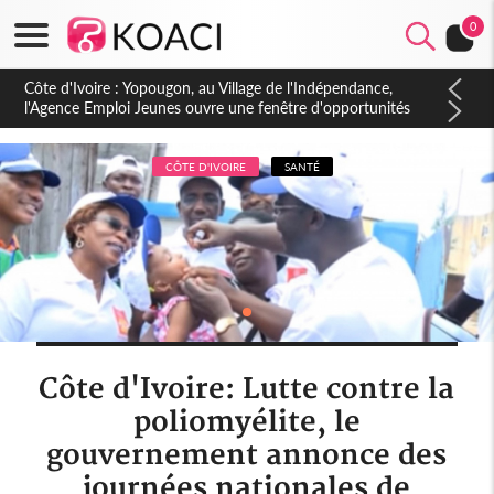
0
Côte d'Ivoire : CHU de Treichville, après la fronde, les agents
contractuels obtiennent un accord avec la direction sur les
arriérés du SMIG 2023
CÔTE D'IVOIRE
SANTÉ
Côte d'Ivoire: Lutte contre la
poliomyélite, le
gouvernement annonce des
journées nationales de