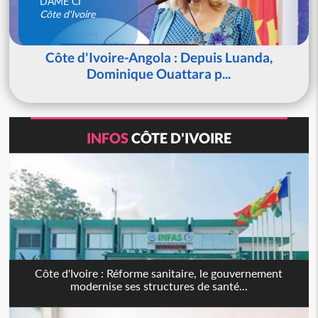
DAME CI
Côte d'Ivoire
Côte d'Ivoire-Angola : Depuis Luanda,
Dominique Ouattara p...
INFOS
CÔTE D'IVOIRE
Côte d'Ivoire : Réforme sanitaire, le gouvernement
modernise ses structures de santé...