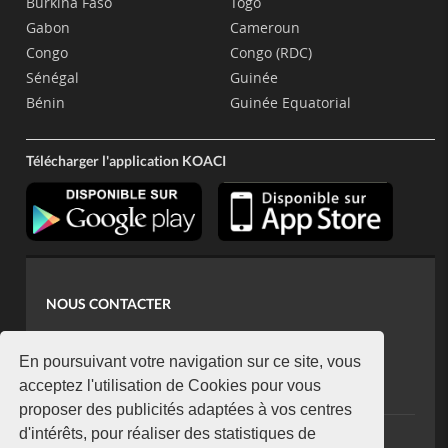
Burkina Faso
Togo
Gabon
Cameroun
Congo
Congo (RDC)
Sénégal
Guinée
Bénin
Guinée Equatorial
Télécharger l'application KOACI
NOUS CONTACTER
contact@koaci.com
koaci@yahoo.fr
En poursuivant votre navigation sur ce site, vous
+225 07 08 85 52 93
acceptez l'utilisation de Cookies pour vous
proposer des publicités adaptées à vos centres
d'intérêts, pour réaliser des statistiques de