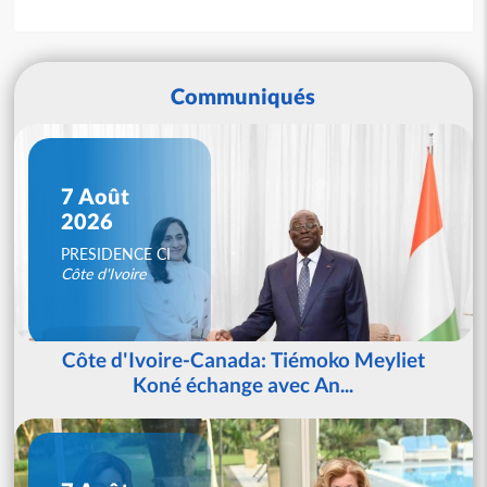
Communiqués
7 Août
2026
PRESIDENCE CI
Côte d'Ivoire
Côte d'Ivoire-Canada: Tiémoko Meyliet
Koné échange avec An...