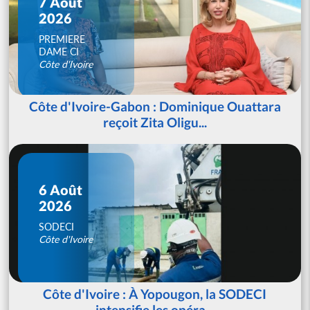
7 Août
2026
PREMIERE
DAME CI
Côte d'Ivoire
Côte d'Ivoire-Gabon : Dominique Ouattara
reçoit Zita Oligu...
6 Août
2026
SODECI
Côte d'Ivoire
Côte d'Ivoire : À Yopougon, la SODECI
intensifie les opéra...