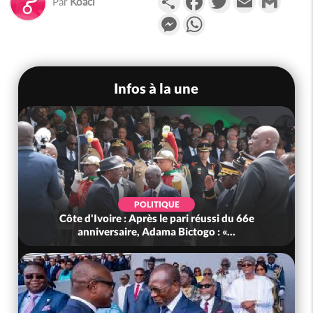
Par
Koaci
Messenger
WhatsApp
Infos à la une
POLITIQUE
Côte d'Ivoire : Après le pari réussi du 66e
anniversaire, Adama Bictogo : «...