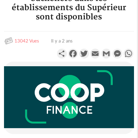
établissements du Supérieur
sont disponibles
13042 Vues
Il y a 2 ans
Partager
Facebook
Twitter
Email
Gmail
Messen
W