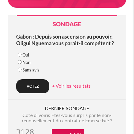
SONDAGE
Gabon : Depuis son ascension au pouvoir,
Oligui Nguema vous parait-il compétent ?
Oui
Non
Sans avis
+ Voir les resultats
DERNIER SONDAGE
Côte d'Ivoire: Etes-vous surpris par le non-
renouvellement du contrat de Emerse Faé ?
3128