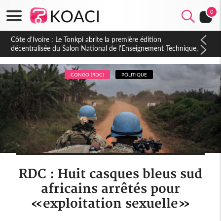
0
Côte d'Ivoire : PPA-CI, Gbagbo délègue une partie de ses
prérogatives de président à 05 cadres, vers sa retraite
politique ?
CONGO (RDC)
POLITIQUE
RDC : Huit casques bleus sud
africains arrêtés pour
«exploitation sexuelle»