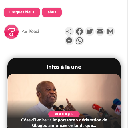
Casques bleus
abus
Partager
Facebook
Twitter
Email
Gmail
Par
Koaci
Messenger
WhatsApp
Infos à la une
POLITIQUE
Côte d'Ivoire : « Importante » déclaration de
Gbagbo annoncée ce lundi, que...