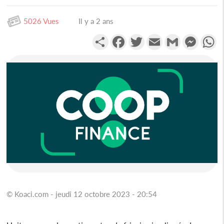
5026 Vues
Il y a 2 ans
Partager
Facebook
Twitter
Email
Gmail
Messen
W
© Koaci.com - jeudi 12 octobre 2023 - 20:54