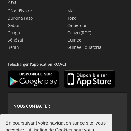
Pays
Côte d'Ivoire
Mali
Burkina Faso
Togo
Gabon
Cameroun
Congo
Congo (RDC)
Sénégal
Guinée
Bénin
Guinée Equatorial
Télécharger l'application KOACI
NOUS CONTACTER
contact@koaci.com
koaci@yahoo.fr
En poursuivant votre navigation sur ce site, vous
acceptez l'utilisation de Cookies pour vous