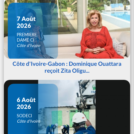
7 Août
2026
PREMIERE
DAME CI
Côte d'Ivoire
Côte d'Ivoire-Gabon : Dominique Ouattara
reçoit Zita Oligu...
6 Août
2026
SODECI
Côte d'Ivoire