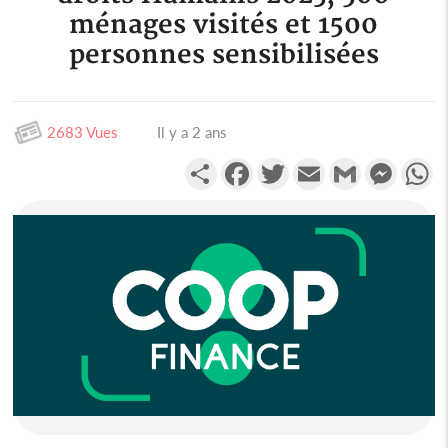
ménages visités et 1500
personnes sensibilisées
2683 Vues
Il y a 2 ans
Partager
Facebook
Twitter
Email
Gmail
Messen
W