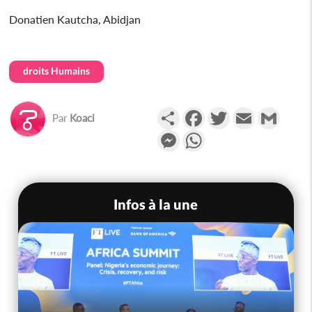
Donatien Kautcha, Abidjan
droits Humains
Partager
Facebook
Twitter
Email
Gmail
Par
Koaci
Messenger
WhatsApp
Infos à la une