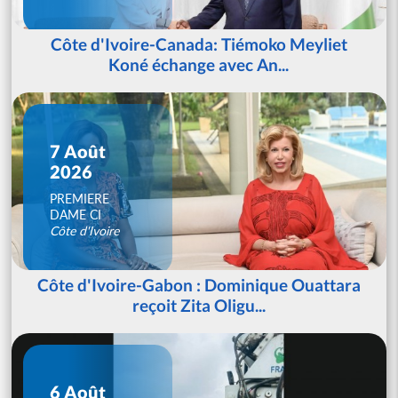
Côte d'Ivoire-Canada: Tiémoko Meyliet
Koné échange avec An...
7 Août
2026
PREMIERE
DAME CI
Côte d'Ivoire
Côte d'Ivoire-Gabon : Dominique Ouattara
reçoit Zita Oligu...
6 Août