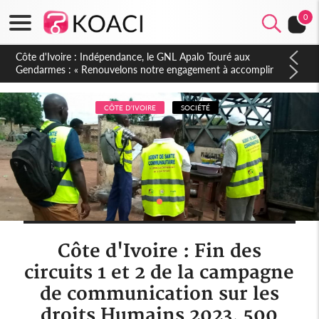
0
Sierra Leone : Un projet de réforme constitutionnelle en
gestation, points clés des amendements, un exclu d'avance
CÔTE D'IVOIRE
SOCIÉTÉ
Côte d'Ivoire : Fin des
circuits 1 et 2 de la campagne
de communication sur les
droits Humains 2023, 500