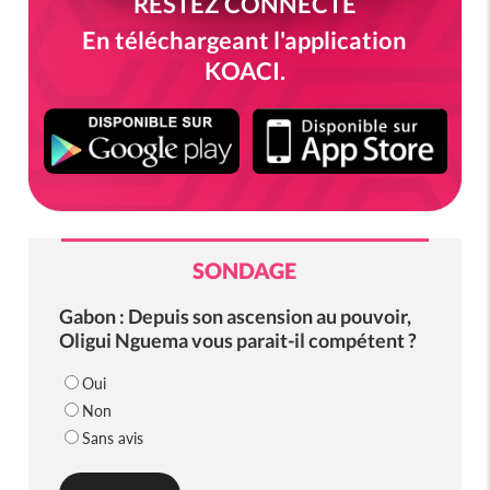
RESTEZ CONNECTÉ
En téléchargeant l'application
KOACI.
SONDAGE
Gabon : Depuis son ascension au pouvoir,
Oligui Nguema vous parait-il compétent ?
Oui
Non
Sans avis