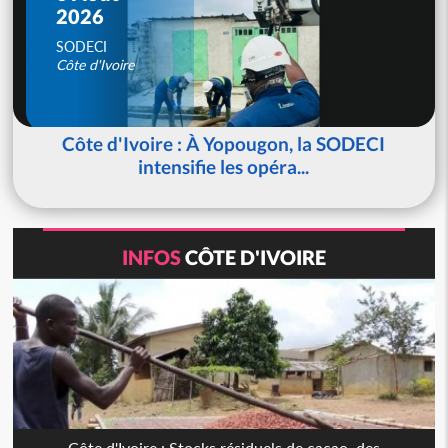
2026
SODECI
Côte d'Ivoire
Côte d'Ivoire : À Yopougon, la SODECI
intensifie les opéra...
INFOS
CÔTE D'IVOIRE
Côte d'Ivoire : Stocks résiduels de cacao, des