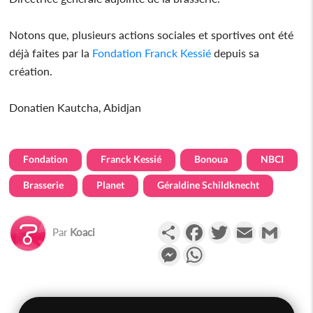
Notons que, plusieurs actions sociales et sportives ont été
déjà faites par la
Fondation
Franck Kessié
depuis sa
création.
Donatien Kautcha, Abidjan
Fondation
Franck Kessié
Bonoua
NBCI
Brasserie
Planet
Géraldine Schildknecht
Partager
Facebook
Twitter
Email
Gmail
Par
Koaci
Messenger
WhatsApp