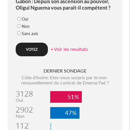
Gabon : Depuis son ascension au pouvoir,
Oligui Nguema vous parait-il compétent ?
Oui
Non
Sans avis
+ Voir les resultats
DERNIER SONDAGE
Côte d'Ivoire: Etes-vous surpris par le non-
renouvellement du contrat de Emerse Faé ?
3128
51%
Oui
2902
47%
Non
112
2%