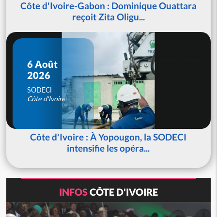
Côte d'Ivoire-Gabon : Dominique Ouattara
reçoit Zita Oligu...
6 Août
2026
SODECI
Côte d'Ivoire
Côte d'Ivoire : À Yopougon, la SODECI
intensifie les opéra...
INFOS
CÔTE D'IVOIRE