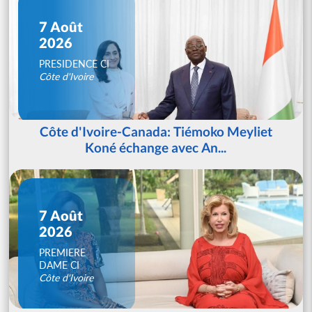
7 Août
2026
PRESIDENCE CI
Côte d'Ivoire
Côte d'Ivoire-Canada: Tiémoko Meyliet
Koné échange avec An...
7 Août
2026
PREMIERE
DAME CI
Côte d'Ivoire