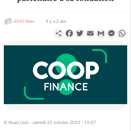
6545 Vues
Il y a 2 ans
Partager
Facebook
Twitter
Email
Gmail
Messen
W
© Koaci.com - samedi 21 octobre 2023 - 15:07