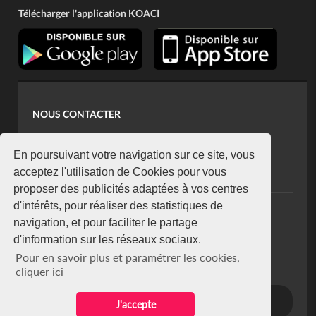
Télécharger l'application KOACI
NOUS CONTACTER
contact@koaci.com
koaci@yahoo.fr
En poursuivant votre navigation sur ce site, vous
+225 07 08 85 52 93
acceptez l'utilisation de Cookies pour vous
proposer des publicités adaptées à vos centres
d'intérêts, pour réaliser des statistiques de
NEWSLETTER
navigation, et pour faciliter le partage
Restez connecté via notre newsletter
d'information sur les réseaux sociaux.
S'abonner
Pour en savoir plus et paramétrer les cookies,
Se désabonner
cliquer ici
J'accepte