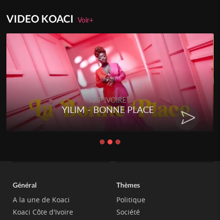
VIDEO KOACI
Voir+
RAP IVOIRE
YILIM - BONNE PLACE
Général
Thèmes
A la une de Koaci
Politique
Koaci Côte d'Ivoire
Société