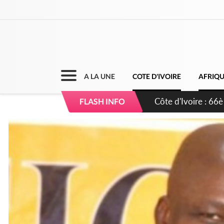
A LA UNE
COTE D'IVOIRE
AFRIQ
Côte d'Ivoire : À A
FLASH INFO
développement de