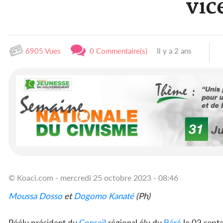
vic
6905 Vues
0 Commentaire(s)
Il y a 2 ans
© Koaci.com - mercredi 25 octobre 2023 - 08:46
Moussa Dosso
et
Dogomo Kanaté
(Ph)
Réélu président du
Conseil
régional élu du
Béré
le 02 sept