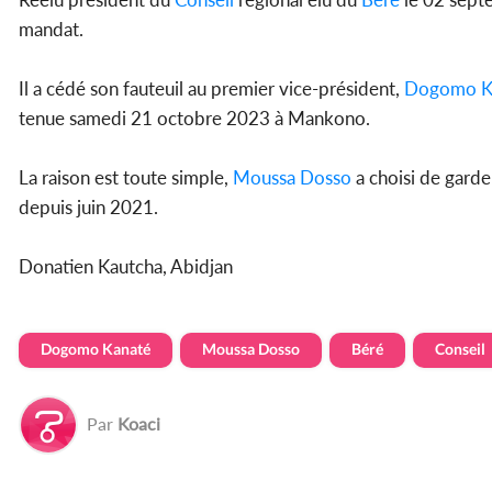
mandat.
Il a cédé son fauteuil au premier vice-président,
Dogomo K
tenue samedi 21 octobre 2023 à Mankono.
La raison est toute simple,
Moussa Dosso
a choisi de gard
depuis juin 2021.
Donatien Kautcha, Abidjan
Dogomo Kanaté
Moussa Dosso
Béré
Conseil
Par
Koaci