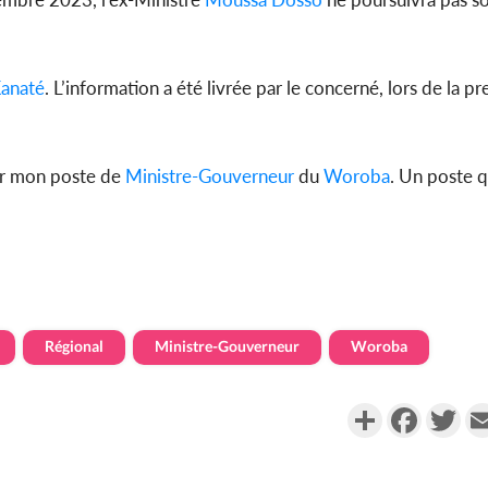
anaté
. L’information a été livrée par le concerné, lors de la p
Côte d'Ivoi
Mamad
conseiller
er mon poste de
Ministre-Gouverneur
du
Woroba
. Un poste q
Régional
Ministre-Gouverneur
Woroba
Partager
Faceboo
Twi