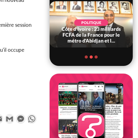
POLITIQUE
POLITIQUE
remière session
re : Décrispation ?
Côte d'Ivoire : 23 milliards
ou Traoré ex
FCFA de la France pour le
 de Soro a recou...
métro d'Abidjan et l...
u’il occupe
k
tter
Email
Gmail
Messenger
WhatsApp