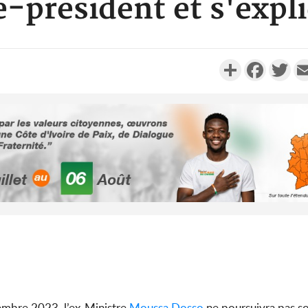
e-président et s'expl
Partager
Faceboo
Twi
Côte d'Ivoi
Alassane 
la gr
Côte 
anni
l'indépe
Ouatt
embre 2023, l’ex-Ministre
Moussa Dosso
ne poursuivra pas s