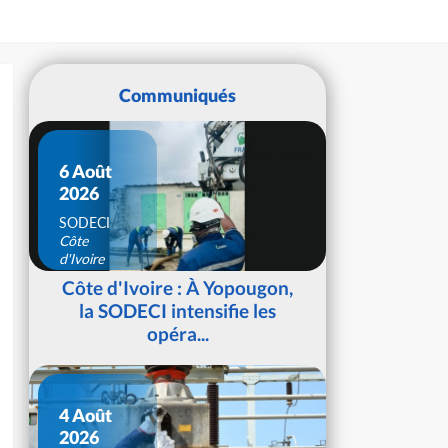
Communiqués
6 Août
2026
SODECI
Côte
d'Ivoire
Côte d'Ivoire : À Yopougon,
la SODECI intensifie les
opéra...
4 Août
2026