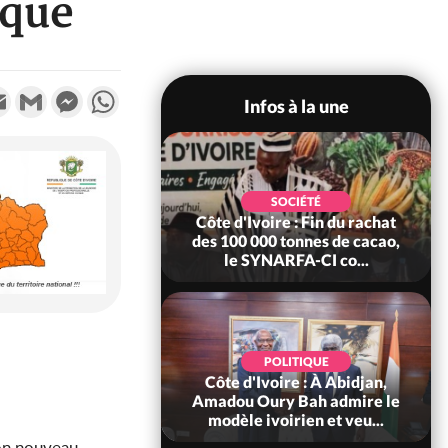
ique
k
tter
Email
Gmail
Messenger
WhatsApp
Infos à la une
POLITIQUE
SOCIÉTÉ
re : Fête nationale,
Côte d'Ivoire : Fin du rachat
Ouattara accorde
des 100 000 tonnes de cacao,
âce à 4 661...
le SYNARFA-CI co...
POLITIQUE
d'Ivoire : 66è
POLITIQUE
versaire de
Côte d'Ivoire : À Abidjan,
ndance, Alassane
Amadou Oury Bah admire le
ara prome...
modèle ivoirien et veu...
on nouveau