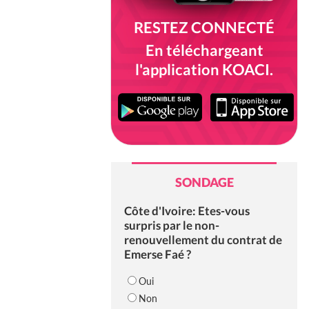
RESTEZ CONNECTÉ
En téléchargeant
l'application KOACI.
SONDAGE
Côte d'Ivoire: Etes-vous
surpris par le non-
renouvellement du contrat de
Emerse Faé ?
Oui
Non