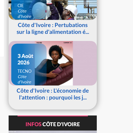
CIE
Côte
d'Ivoire
Côte d'Ivoire : Pertubations
sur la ligne d'alimentation é...
3 Août
2026
TECNO
Côte
d'Ivoire
Côte d'Ivoire : L'économie de
l'attention : pourquoi les j...
INFOS
CÔTE D'IVOIRE