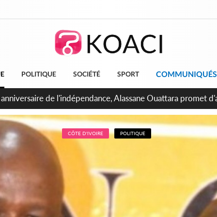
COMMUNIQUÉS
UE
POLITIQUE
SOCIÉTÉ
SPORT
bidjan, Amadou Oury Bah admire le modèle ivoirien et veut s'e
 la Guinée
CÔTE D'IVOIRE
POLITIQUE