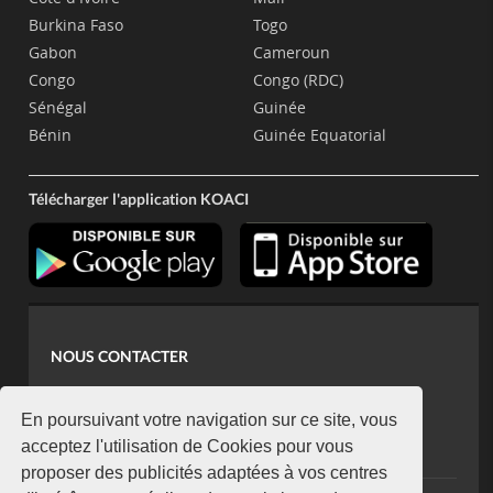
Burkina Faso
Togo
Gabon
Cameroun
Congo
Congo (RDC)
Sénégal
Guinée
Bénin
Guinée Equatorial
Télécharger l'application KOACI
NOUS CONTACTER
contact@koaci.com
koaci@yahoo.fr
En poursuivant votre navigation sur ce site, vous
+225 07 08 85 52 93
acceptez l'utilisation de Cookies pour vous
proposer des publicités adaptées à vos centres