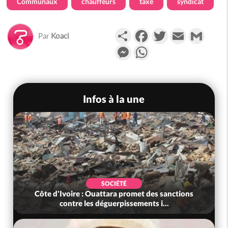
Communaux
chauffeurs
taxe
syndicat
Partager
Facebook
Twitter
Email
Gmail
Par
Koaci
Messenger
WhatsApp
Infos à la une
SOCIÉTÉ
Côte d'Ivoire : Ouattara promet des sanctions
contre les déguerpissements i...