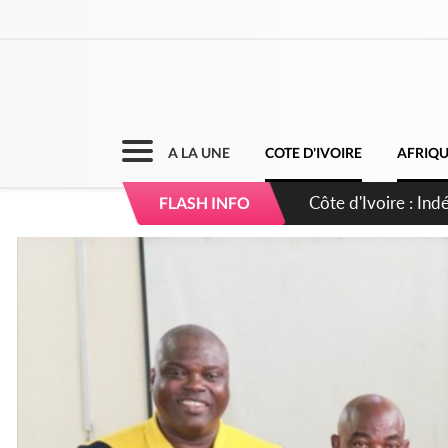
A LA UNE
COTE D'IVOIRE
AFRIQ
Sierra Leone : Un 
FLASH INFO
d'avance