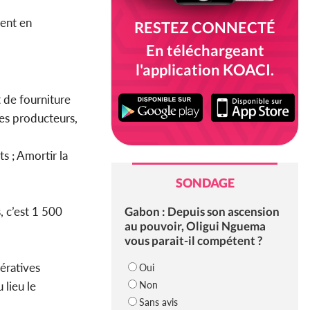
ient en
RESTEZ CONNECTÉ
En téléchargeant
l'application KOACI.
t de fourniture
 les producteurs,
s ; Amortir la
SONDAGE
Gabon : Depuis son ascension
, c’est 1 500
au pouvoir, Oligui Nguema
vous parait-il compétent ?
ératives
Oui
Non
 lieu le
Sans avis