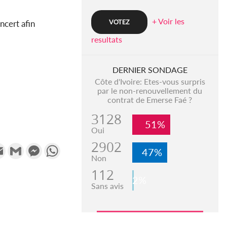
+ Voir les
ncert afin
resultats
DERNIER SONDAGE
Côte d'Ivoire: Etes-vous surpris
par le non-renouvellement du
contrat de Emerse Faé ?
3128
51%
Oui
2902
k
tter
Email
Gmail
Messenger
WhatsApp
47%
Non
112
2%
Sans avis