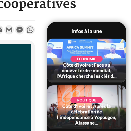
coopératives
k
tter
Email
Gmail
Messenger
WhatsApp
Infos à la une
SOCIÉTÉ
Ivoire : Stocks
ECONOMIE
ls de cacao, des
Côte d'Ivoire : Face au
 coopératives et
nouvvel ordre mondial,
ach...
l'Afrique cherche les clés d...
POLITIQUE
Côte d'Ivoire : Après la
POLITIQUE
oire : Diplomatie,
célébration de
 consolide ses
l'indépendance à Yopougon,
ts avec New Del...
Alassane...