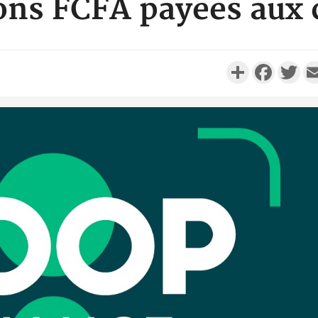
ions FCFA payées aux 
Partager
Faceboo
Twi
Côte d'
résidue
sociétés
Côte d'Iv
Abidjan
partenaria