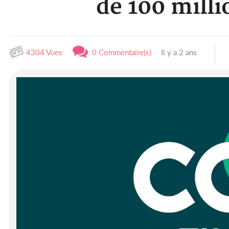
de 100 mill
4304 Vues
0 Commentaire(s)
Il y a 2 ans