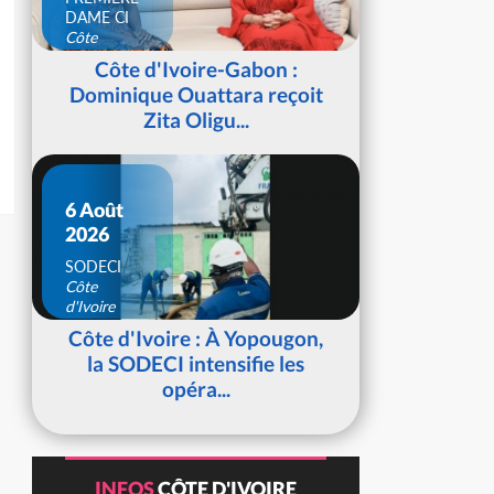
DAME CI
Côte
d'Ivoire
Côte d'Ivoire-Gabon :
Dominique Ouattara reçoit
Zita Oligu...
6 Août
2026
SODECI
Côte
d'Ivoire
Côte d'Ivoire : À Yopougon,
la SODECI intensifie les
opéra...
INFOS
CÔTE D'IVOIRE