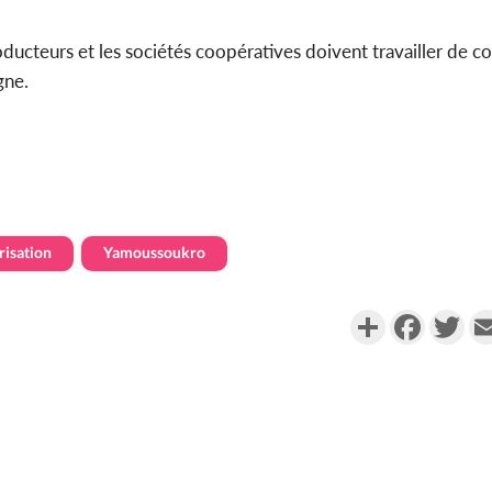
ducteurs et les sociétés coopératives doivent travailler de co
gne.
risation
Yamoussoukro
Partager
Faceboo
Twi