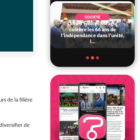
SOCIÉTÉ
Côte d'Ivoire : Méagui
SOCIÉTÉ
voire : Concours
célèbre les 66 ans de
6, les résultats
l'indépendance dans l'unité,
bilité (1er tou...
l...
s de la filière
diversifier de