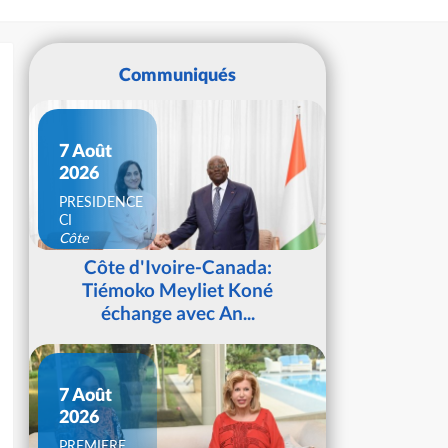
Communiqués
7 Août
2026
PRESIDENCE
CI
Côte
d'Ivoire
Côte d'Ivoire-Canada:
Tiémoko Meyliet Koné
échange avec An...
7 Août
2026
PREMIERE