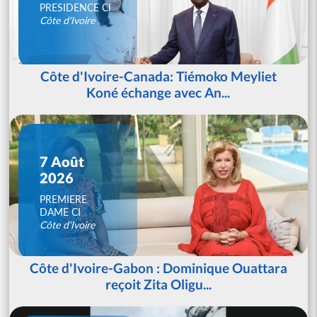
PRESIDENCE CI
Côte d'Ivoire
Côte d'Ivoire-Canada: Tiémoko Meyliet
Koné échange avec An...
7 Août
2026
PREMIERE
DAME CI
Côte d'Ivoire
Côte d'Ivoire-Gabon : Dominique Ouattara
reçoit Zita Oligu...