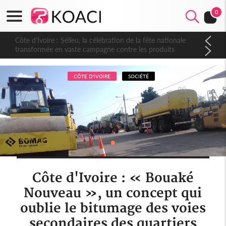
0
Côte d'Ivoire : Séileu, la célébration de la fête nationale
transformée en vaste campagne contre les produits
dépigmentants dangereux
CÔTE D'IVOIRE
SOCIÉTÉ
Côte d'Ivoire : « Bouaké
Nouveau », un concept qui
oublie le bitumage des voies
secondaires des quartiers