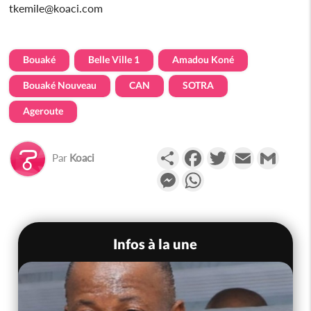
tkemile@koaci.com
Bouaké
Belle Ville 1
Amadou Koné
Bouaké Nouveau
CAN
SOTRA
Ageroute
Partager
Facebook
Twitter
Email
Gmail
Par
Koaci
Messenger
WhatsApp
Infos à la une