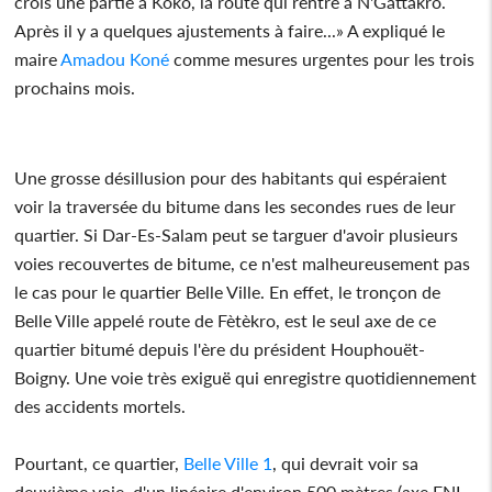
crois une partie à Kôkô, la route qui rentre à N'Gattakro.
Après il y a quelques ajustements à faire...» A expliqué le
maire
Amadou Koné
comme mesures urgentes pour les trois
prochains mois.
Une grosse désillusion pour des habitants qui espéraient
voir la traversée du bitume dans les secondes rues de leur
quartier. Si Dar-Es-Salam peut se targuer d'avoir plusieurs
voies recouvertes de bitume, ce n'est malheureusement pas
le cas pour le quartier Belle Ville. En effet, le tronçon de
Belle Ville appelé route de Fètèkro, est le seul axe de ce
quartier bitumé depuis l'ère du président Houphouët-
Boigny. Une voie très exiguë qui enregistre quotidiennement
des accidents mortels.
Pourtant, ce quartier,
Belle Ville 1
, qui devrait voir sa
deuxième voie, d'un linéaire d'environ 500 mètres (axe ENI -