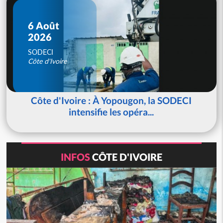
6 Août
2026
SODECI
Côte d'Ivoire
Côte d'Ivoire : À Yopougon, la SODECI
intensifie les opéra...
INFOS
CÔTE D'IVOIRE