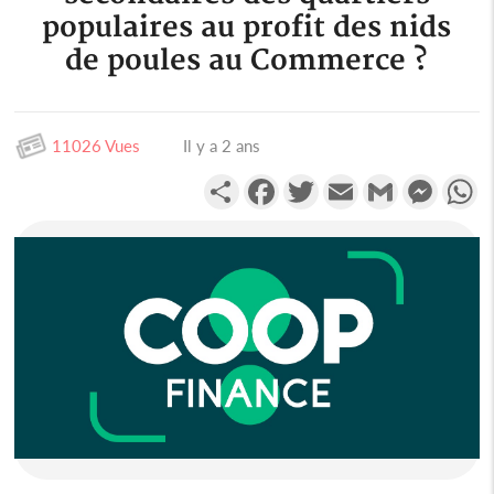
populaires au profit des nids
de poules au Commerce ?
11026 Vues
Il y a 2 ans
Partager
Facebook
Twitter
Email
Gmail
Messen
W