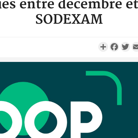
es entre décembre et
SODEXAM
Partager
Faceboo
Twi
Côte 
anni
l'Indépend
Dé
Côte d'I