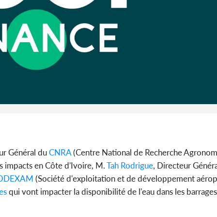
promet des
les dégu
Cameroun :
BAH Ouma
du conse
eur Général du
CNRA
(Centre National de Recherche Agronomi
ls impacts en Côte d'Ivoire, M.
Tah Rodrigue
, Directeur Génér
ODEXAM
(Société d'exploitation et de développement aérop
es
qui vont impacter la disponibilité de l'eau dans les barrages