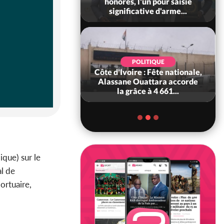
 sanctions contre
honorés, l'un pour saisie
erpissements i...
significative d'arme...
POLITIQUE
POLITIQUE
 Décès à 86 ans de
Côte d'Ivoire : Fête nationale,
rou Sanda pilier
Alassane Ouattara accorde
il constituti...
la grâce à 4 661...
que) sur le
al de
ortuaire,