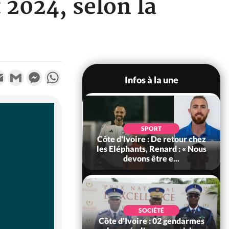
 2024, selon la
k
tter
Email
Gmail
Messenger
WhatsApp
Infos à la une
POLITIQUE
d'Ivoire : 66e
SPORT
versaire de
Côte d'Ivoire : De retour chez
ance, les Forces de
les Eléphants, Renard : « Nous
fense e...
devons être e...
SOCIÉTÉ
SOCIÉTÉ
voire : Ouattara
Côte d'Ivoire : 02 gendarmes