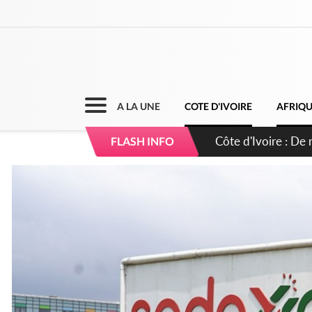
A LA UNE
COTE D'IVOIRE
AFRIQ
Côte d'Ivoire : 66e
FLASH INFO
puissance et réaff