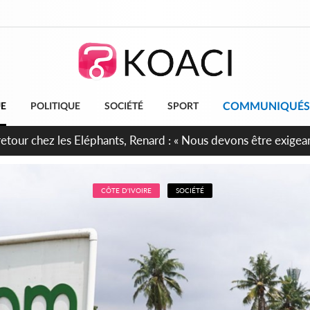
COMMUNIQUÉS
UE
POLITIQUE
SOCIÉTÉ
SPORT
 anniversaire de l'Indépendance, les Forces de Défense et de S
irment leur engagement envers la Nation
CÔTE D'IVOIRE
SOCIÉTÉ