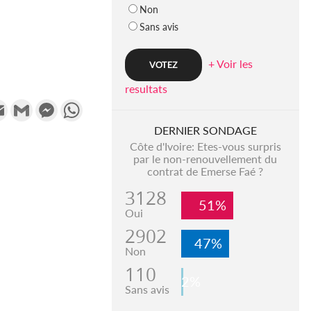
Non
Sans avis
+ Voir les
resultats
k
tter
Email
Gmail
Messenger
WhatsApp
DERNIER SONDAGE
Côte d'Ivoire: Etes-vous surpris
par le non-renouvellement du
contrat de Emerse Faé ?
3128
51%
Oui
2902
47%
Non
110
2%
Sans avis