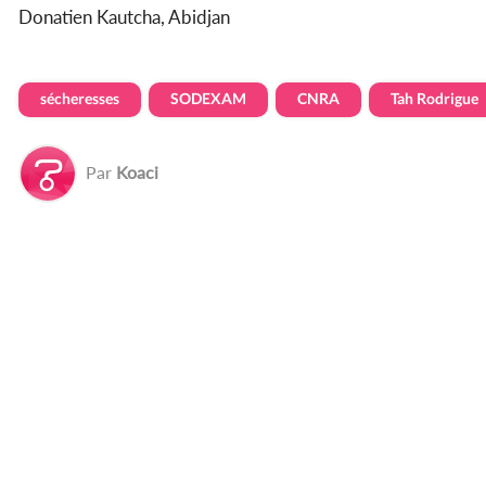
Donatien Kautcha, Abidjan
sécheresses
SODEXAM
CNRA
Tah Rodrigue
Par
Koaci