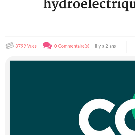
hydroélectriqu
8799 Vues
0 Commentaire(s)
Il y a 2 ans