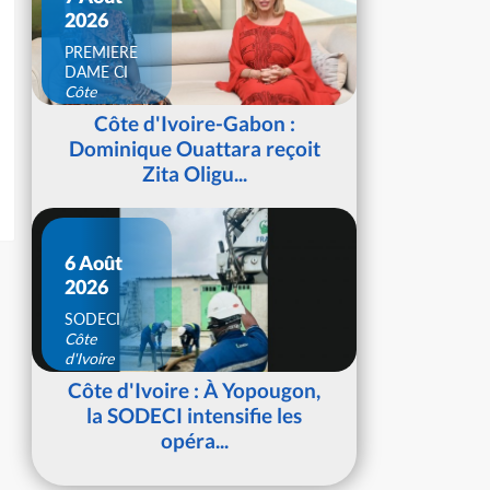
2026
PREMIERE
DAME CI
Côte
d'Ivoire
Côte d'Ivoire-Gabon :
Dominique Ouattara reçoit
Zita Oligu...
6 Août
2026
SODECI
Côte
d'Ivoire
Côte d'Ivoire : À Yopougon,
la SODECI intensifie les
opéra...