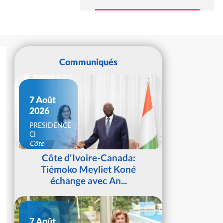
Communiqués
7 Août
2026
PRESIDENCE
CI
Côte
d'Ivoire
Côte d'Ivoire-Canada:
Tiémoko Meyliet Koné
échange avec An...
7 Août