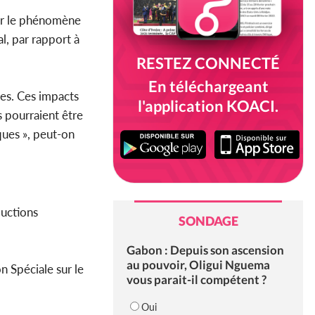
sur le phénomène
l, par rapport à
RESTEZ CONNECTÉ
En téléchargeant
ues. Ces impacts
l'application KOACI.
 pourraient être
ques », peut-on
ductions
SONDAGE
Gabon : Depuis son ascension
au pouvoir, Oligui Nguema
n Spéciale sur le
vous parait-il compétent ?
Oui