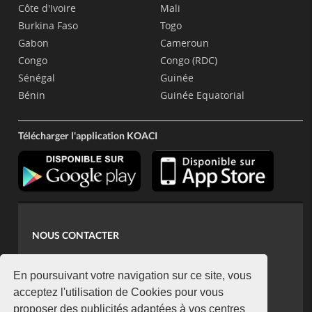
Côte d'Ivoire
Mali
Burkina Faso
Togo
Gabon
Cameroun
Congo
Congo (RDC)
Sénégal
Guinée
Bénin
Guinée Equatorial
Télécharger l'application KOACI
NOUS CONTACTER
contact@koaci.com
koaci@yahoo.fr
En poursuivant votre navigation sur ce site, vous
+225 07 08 85 52 93
acceptez l'utilisation de Cookies pour vous
proposer des publicités adaptées à vos centres