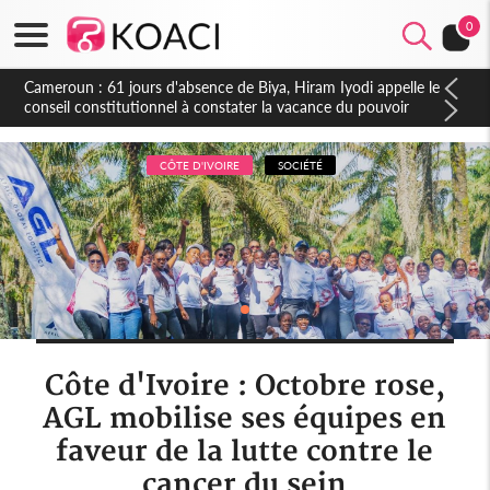
0
Côte d'Ivoire : Fin de la pagaille au PDCI-RDA, Lessiehi bannit
les mouvements sauvages
CÔTE D'IVOIRE
SOCIÉTÉ
Côte d'Ivoire : Octobre rose,
AGL mobilise ses équipes en
faveur de la lutte contre le
cancer du sein