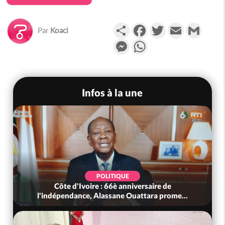
Partager
Facebook
Twitter
Email
Gmail
Par
Koaci
Messenger
WhatsApp
Infos à la une
POLITIQUE
Côte d'Ivoire : 66è anniversaire de
l'indépendance, Alassane Ouattara prome...