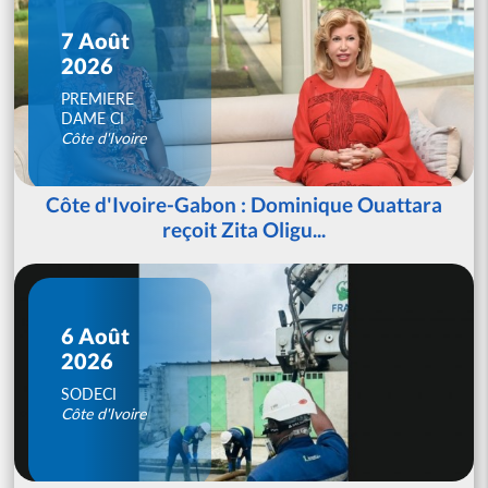
7 Août
2026
PREMIERE
DAME CI
Côte d'Ivoire
Côte d'Ivoire-Gabon : Dominique Ouattara
reçoit Zita Oligu...
6 Août
2026
SODECI
Côte d'Ivoire