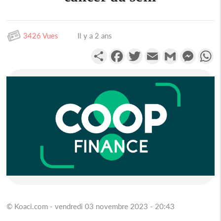
3426 Vues
Il y a 2 ans
Partager
Facebook
Twitter
Email
Gmail
Messen
W
© Koaci.com - vendredi 03 novembre 2023 - 20:43