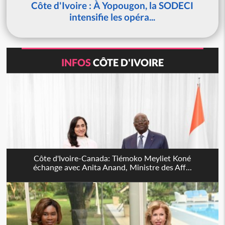
Côte d'Ivoire : À Yopougon, la SODECI
intensifie les opéra...
INFOS
CÔTE D'IVOIRE
Côte d'Ivoire-Canada: Tiémoko Meyliet Koné
échange avec Anita Anand, Ministre des Aff...