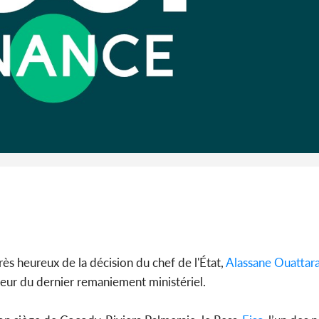
son coll
million
Côte 
anni
l'Indépend
Dé
très heureux de la décision du chef de l'État,
Alassane Ouattar
veur du dernier remaniement ministériel.