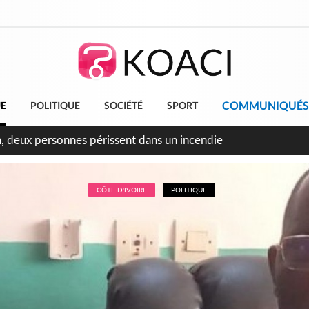
COMMUNIQUÉS
UE
POLITIQUE
SOCIÉTÉ
SPORT
leu, la célébration de la fête nationale transformée en vaste 
ngereux
CÔTE D'IVOIRE
POLITIQUE