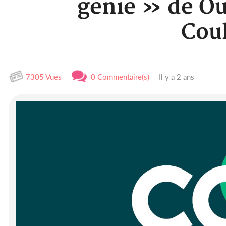
génie » de Ou
Coul
7305 Vues
0 Commentaire(s)
Il y a 2 ans