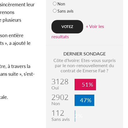
Non
 sincèrement leur
Sans avis
prenons
 plusieurs
+ Voir les
 son entière
resultats
s », a ajouté le
DERNIER SONDAGE
Côte d'Ivoire: Etes-vous surpris
par le non-renouvellement du
re, à travers la
contrat de Emerse Faé ?
ns suite », s’est-
3128
51%
Oui
2902
ale.
47%
Non
112
2%
Sans avis