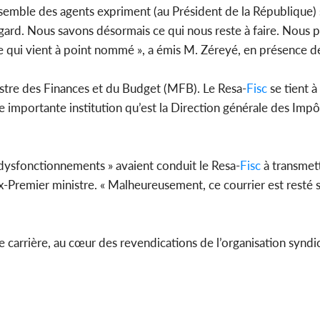
nsemble des agents expriment (au Président de la République)
 égard. Nous savons désormais ce qui nous reste à faire. Nous 
e qui vient à point nommé », a émis M. Zéreyé, en présence de
istre des Finances et du Budget (MFB). Le Resa-
Fisc
se tient à
te importante institution qu’est la Direction générale des Impôt
 dysfonctionnements » avaient conduit le Resa-
Fisc
à transmett
ex-Premier ministre. « Malheureusement, ce courrier est resté sa
e carrière, au cœur des revendications de l’organisation syndic