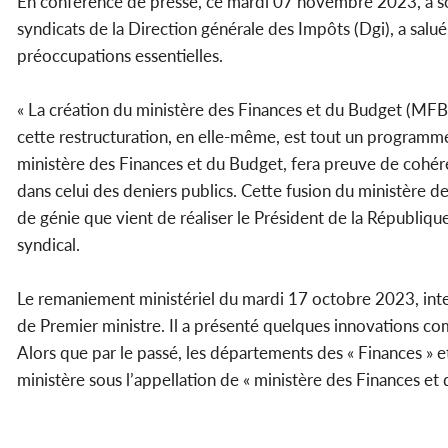
En conférence de presse, ce mardi 07 novembre 2023, à so
syndicats de la Direction générale des Impôts (Dgi), a salué 
préoccupations essentielles.
« La création du ministère des Finances et du Budget (MFB
cette restructuration, en elle-même, est tout un programme
ministère des Finances et du Budget, fera preuve de cohére
dans celui des deniers publics. Cette fusion du ministère d
de génie que vient de réaliser le Président de la République
syndical.
Le remaniement ministériel du mardi 17 octobre 2023, int
de Premier ministre. Il a présenté quelques innovations c
Alors que par le passé, les départements des « Finances » et
ministère sous l’appellation de « ministère des Finances et d