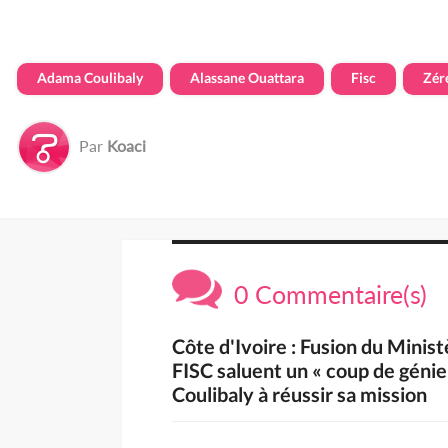
Adama Coulibaly
Alassane Ouattara
Fisc
Zér
Par
Koaci
0 Commentaire(s)
Côte d'Ivoire : Fusion du Minis
FISC saluent un « coup de géni
Coulibaly à réussir sa mission