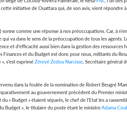
n siège de Cocody-Riviera Palmeraie, le Resa-
Fisc
, l’un des 
cette initiative de Ouattara qui, de son avis, vient répondre à
) sonne comme une réponse à nos préoccupations. Car, à n’en
 qui va dans le sens de la préoccupation de tous les agents. 
nce et d’efficacité aussi bien dans la gestion des ressources
es Finances et du Budget est donc pour nous, militants du Res
 », s’est exprimé
Zéreyé Zedou Narcisse
, Secrétaire général
ervenu dans la foulée de la nomination de Robert Beugré Ma
omparativement au gouvernement précédent du Premier ministr
 du « Budget » étaient séparés, le chef de l’Etat les a rassemb
u Budget », le titulaire du poste étant le ministre
Adama Coul