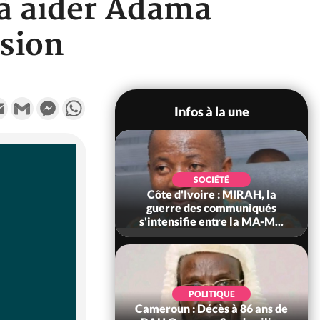
 à aider Adama
ssion
k
tter
Email
Gmail
Messenger
WhatsApp
Infos à la une
SOCIÉTÉ
SOCIÉTÉ
voire : Man, deux
Côte d'Ivoire : MIRAH, la
périssent dans un
guerre des communiqués
incendie
s'intensifie entre la MA-M...
SOCIÉTÉ
POLITIQUE
ire : Daloa, il tue
Cameroun : Décès à 86 ans de