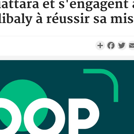
attara et s'engagent
ibaly à réussir sa mi
Partager
Faceboo
Twi
Côte d'I
personnes 
Côte d'Ivo