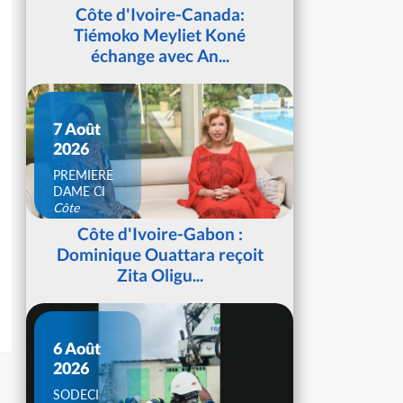
d'Ivoire
Côte d'Ivoire-Canada:
Tiémoko Meyliet Koné
échange avec An...
7 Août
2026
PREMIERE
DAME CI
Côte
d'Ivoire
Côte d'Ivoire-Gabon :
Dominique Ouattara reçoit
Zita Oligu...
6 Août
2026
SODECI