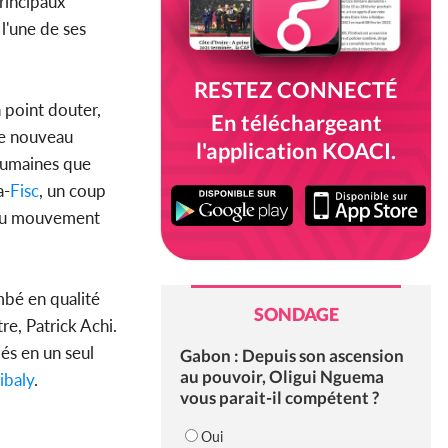
principaux
 l'une de ses
RESTEZ CONNECTÉ
 point douter,
En téléchargeant
Le nouveau
l'application KOACI.
 humaines que
a-
Fisc
, un coup
 du mouvement
mbé en qualité
SONDAGE
e, Patrick Achi.
lés en un seul
Gabon : Depuis son ascension
au pouvoir, Oligui Nguema
ibaly
.
vous parait-il compétent ?
Oui