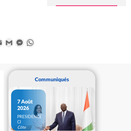
k
tter
Email
Gmail
Messenger
WhatsApp
Communiqués
7 Août
2026
PRESIDENCE
CI
Côte