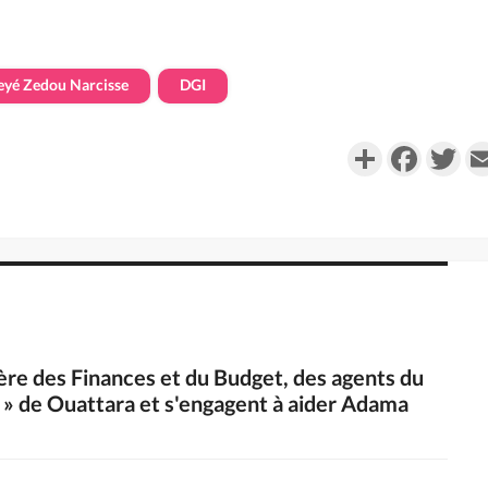
eyé Zedou Narcisse
DGI
Partager
Faceboo
Twi
tère des Finances et du Budget, des agents du
e » de Ouattara et s'engagent à aider Adama