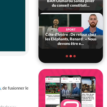
ègue et cache 38
BAH Oumarou Sanda pilier
s dans une fo...
du conseil constituti...
POLITIQUE
d'Ivoire : 66e
SPORT
versaire de
Côte d'Ivoire : De retour chez
ance, les Forces de
les Eléphants, Renard : « Nous
fense e...
devons être e...
a
, de fusionner le