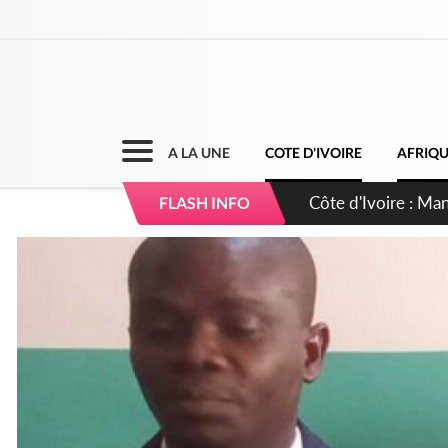
A LA UNE
COTE D'IVOIRE
AFRIQ
Côte d'Ivoire : Séi
FLASH INFO
dépigmentants da