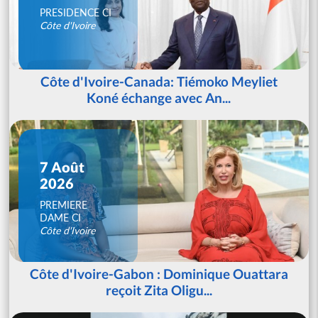
PRESIDENCE CI
Côte d'Ivoire
Côte d'Ivoire-Canada: Tiémoko Meyliet
Koné échange avec An...
7 Août
2026
PREMIERE
DAME CI
Côte d'Ivoire
Côte d'Ivoire-Gabon : Dominique Ouattara
reçoit Zita Oligu...