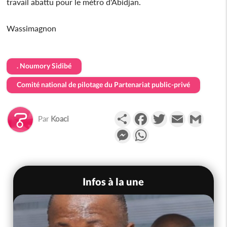
travail abattu pour le métro d'Abidjan.
Wassimagnon
. Noumory Sidibé
Comité national de pilotage du Partenariat public-privé
Partager
Facebook
Twitter
Email
Gmail
Par
Koaci
Messenger
WhatsApp
Infos à la une