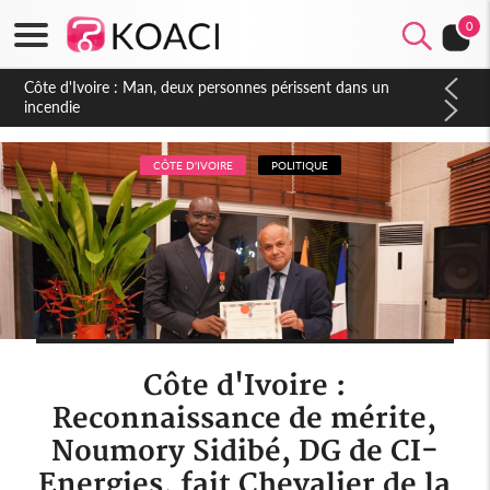
0
Côte d'Ivoire : Séileu, la célébration de la fête nationale
transformée en vaste campagne contre les produits
dépigmentants dangereux
CÔTE D'IVOIRE
POLITIQUE
Côte d'Ivoire :
Reconnaissance de mérite,
Noumory Sidibé, DG de CI-
Energies, fait Chevalier de la