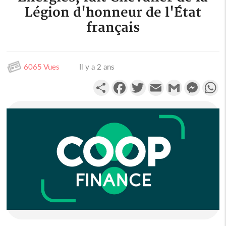
Légion d'honneur de l'État
français
6065 Vues
Il y a 2 ans
Partager
Facebook
Twitter
Email
Gmail
Messen
W