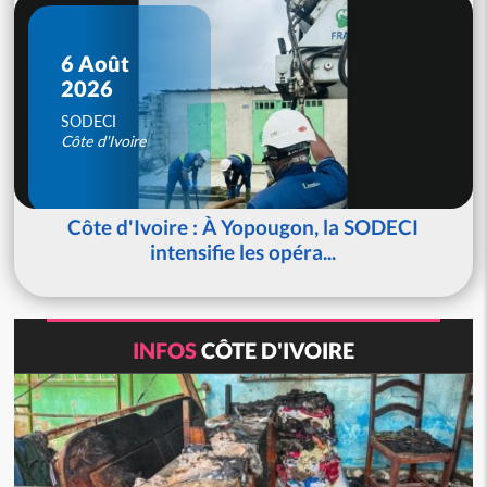
6 Août
2026
SODECI
Côte d'Ivoire
Côte d'Ivoire : À Yopougon, la SODECI
intensifie les opéra...
INFOS
CÔTE D'IVOIRE