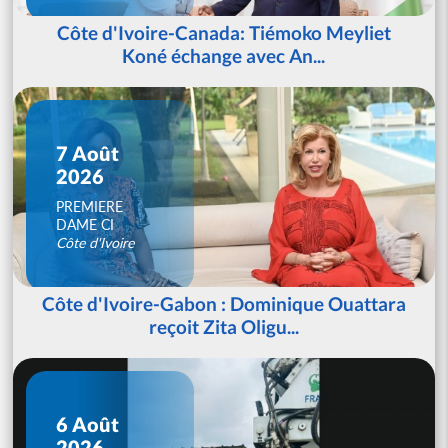
Côte d'Ivoire-Canada: Tiémoko Meyliet
Koné échange avec An...
7 Août
2026
PREMIERE
DAME CI
Côte d'Ivoire
Côte d'Ivoire-Gabon : Dominique Ouattara
reçoit Zita Oligu...
6 Août
2026