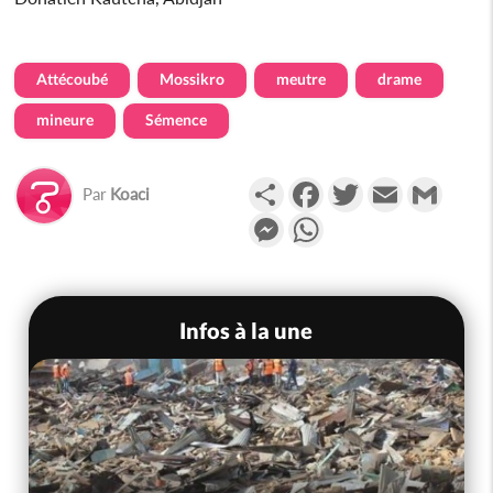
Attécoubé
Mossikro
meutre
drame
mineure
Sémence
Partager
Facebook
Twitter
Email
Gmail
Par
Koaci
Messenger
WhatsApp
Infos à la une