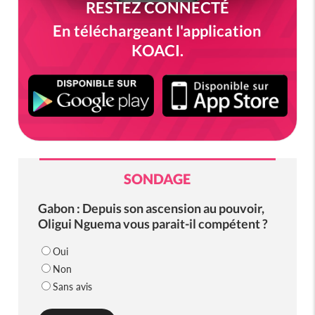
RESTEZ CONNECTÉ
En téléchargeant l'application
KOACI.
SONDAGE
Gabon : Depuis son ascension au pouvoir,
Oligui Nguema vous parait-il compétent ?
Oui
Non
Sans avis