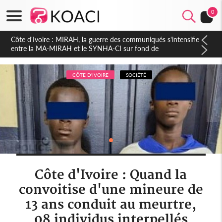
0
Côte d'Ivoire : Indépendance 2026, Thiam plaide pour un
environnement démocratique plus apaisé
CÔTE D'IVOIRE
SOCIÉTÉ
Côte d'Ivoire : Quand la
convoitise d'une mineure de
13 ans conduit au meurtre,
08 individus interpellés