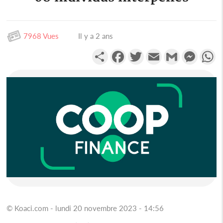
7968 Vues
Il y a 2 ans
Partager
Facebook
Twitter
Email
Gmail
Messen
W
© Koaci.com - lundi 20 novembre 2023 - 14:56