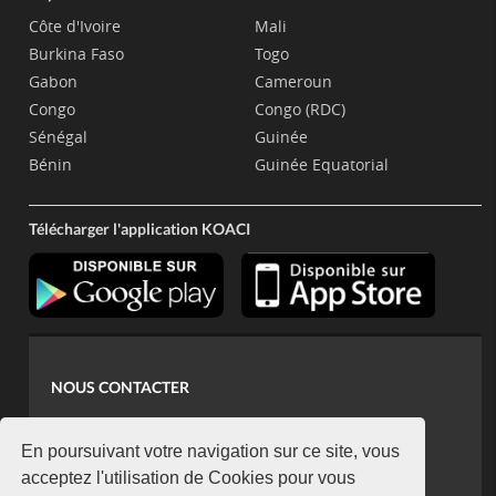
Côte d'Ivoire
Mali
Burkina Faso
Togo
Gabon
Cameroun
Congo
Congo (RDC)
Sénégal
Guinée
Bénin
Guinée Equatorial
Télécharger l'application KOACI
NOUS CONTACTER
contact@koaci.com
koaci@yahoo.fr
En poursuivant votre navigation sur ce site, vous
+225 07 08 85 52 93
acceptez l'utilisation de Cookies pour vous