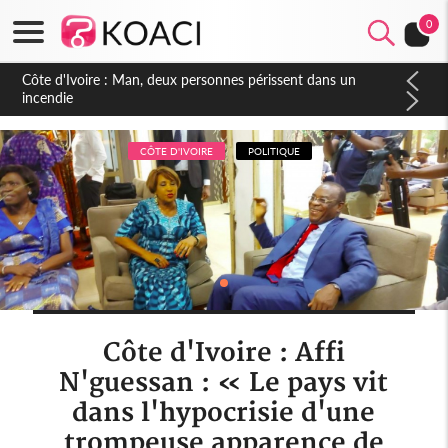
0
Côte d'Ivoire : Séileu, la célébration de la fête nationale
transformée en vaste campagne contre les produits
dépigmentants dangereux
CÔTE D'IVOIRE
POLITIQUE
Côte d'Ivoire : Affi
N'guessan : « Le pays vit
dans l'hypocrisie d'une
trompeuse apparence de