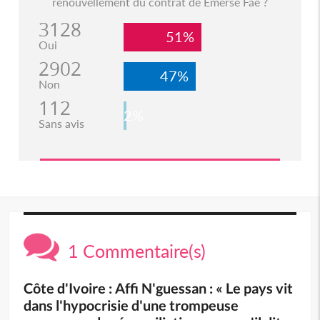
renouvellement du contrat de Emerse Faé ?
3128
51%
Oui
2902
47%
Non
112
2%
Sans avis
1 Commentaire(s)
Côte d'Ivoire : Affi N'guessan : « Le pays vit
dans l'hypocrisie d'une trompeuse