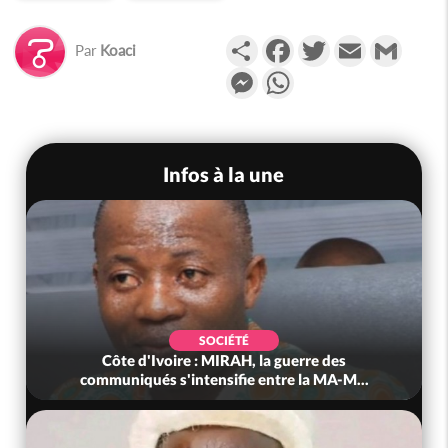
Partager
Facebook
Twitter
Email
Gmail
Par
Koaci
Messenger
WhatsApp
Infos à la une
SOCIÉTÉ
Côte d'Ivoire : MIRAH, la guerre des
communiqués s'intensifie entre la MA-M...