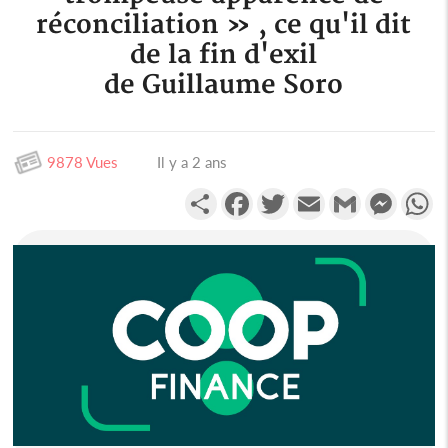
réconciliation » , ce qu'il dit
de la fin d'exil
de Guillaume Soro
9878 Vues
Il y a 2 ans
Partager
Facebook
Twitter
Email
Gmail
Messen
W