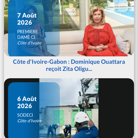
7 Août
2026
PREMIERE
DAME CI
Côte d'Ivoire
Côte d'Ivoire-Gabon : Dominique Ouattara
reçoit Zita Oligu...
6 Août
2026
SODECI
Côte d'Ivoire