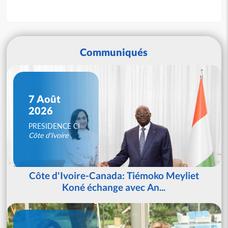
Communiqués
7 Août
2026
PRESIDENCE CI
Côte d'Ivoire
Côte d'Ivoire-Canada: Tiémoko Meyliet
Koné échange avec An...