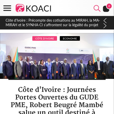
0
Côte d'Ivoire : Indépendance 2026, Thiam plaide pour un
environnement démocratique plus apaisé
CÔTE D'IVOIRE
ECONOMIE
Côte d'Ivoire : Journées
Portes Ouvertes du GUDE
PME, Robert Beugré Mambé
salue un outil destiné à