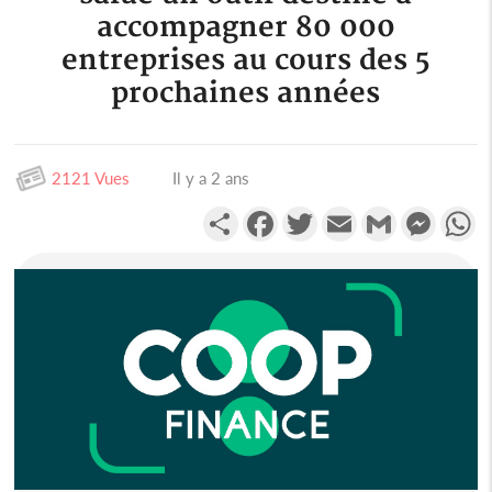
accompagner 80 000
entreprises au cours des 5
prochaines années
2121 Vues
Il y a 2 ans
Partager
Facebook
Twitter
Email
Gmail
Messen
W