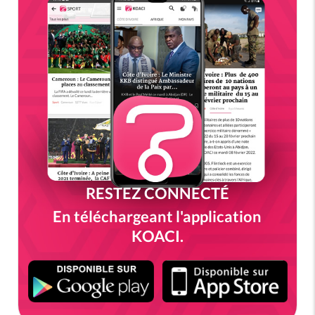
RESTEZ CONNECTÉ
En téléchargeant l'application
KOACI.