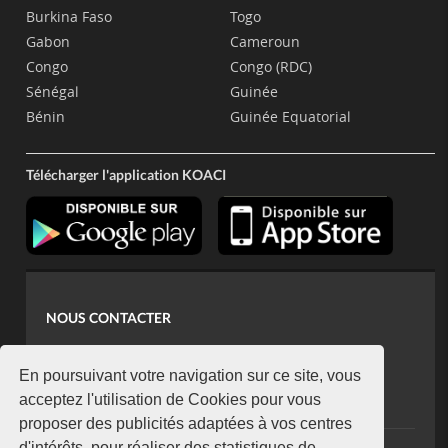
Burkina Faso
Togo
Gabon
Cameroun
Congo
Congo (RDC)
Sénégal
Guinée
Bénin
Guinée Equatorial
Télécharger l'application KOACI
NOUS CONTACTER
contact@koaci.com
koaci@yahoo.fr
En poursuivant votre navigation sur ce site, vous
+225 07 08 85 52 93
acceptez l'utilisation de Cookies pour vous
proposer des publicités adaptées à vos centres
d'intérêts, pour réaliser des statistiques de