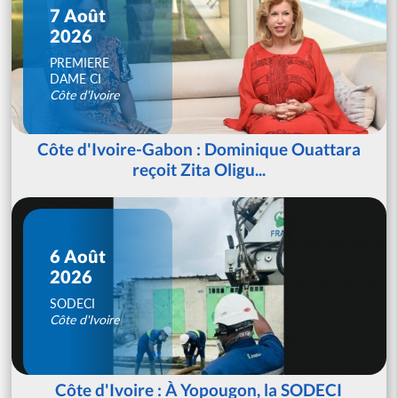
7 Août
2026
PREMIERE
DAME CI
Côte d'Ivoire
Côte d'Ivoire-Gabon : Dominique Ouattara
reçoit Zita Oligu...
6 Août
2026
SODECI
Côte d'Ivoire
Côte d'Ivoire : À Yopougon, la SODECI