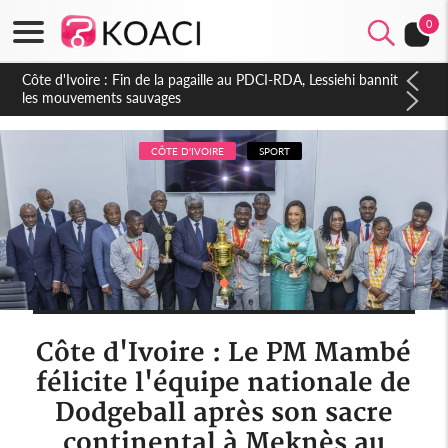
0
Côte d'Ivoire : Ouattara promet des sanctions contre les
déguerpissements illégaux
CÔTE D'IVOIRE
SPORT
Côte d'Ivoire : Le PM Mambé
félicite l'équipe nationale de
Dodgeball après son sacre
continental à Meknès au