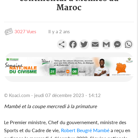
Maroc
3027 Vues
Il y a 2 ans
Partager
Facebook
Twitter
Email
Gmail
Messen
W
© Koaci.com - jeudi 07 décembre 2023 - 14:12
Mambé et la coupe mercredi à la primature
Le Premier ministre, Chef du gouvernement, ministre des
Sports et du Cadre de vie,
Robert Beugré Mambé
a reçu en