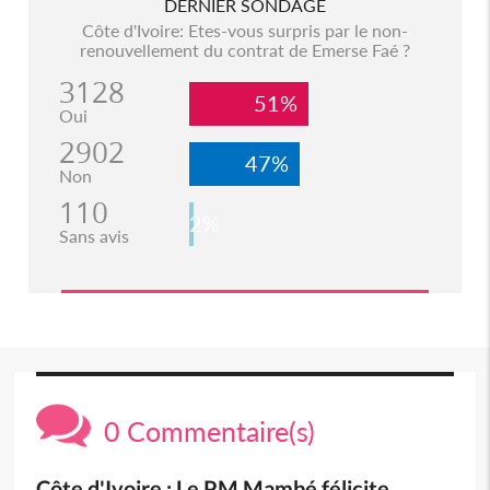
DERNIER SONDAGE
Côte d'Ivoire: Etes-vous surpris par le non-
renouvellement du contrat de Emerse Faé ?
3128
51%
Oui
2902
47%
Non
110
2%
Sans avis
0 Commentaire(s)
Côte d'Ivoire : Le PM Mambé félicite