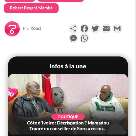
Robert Beugré Mambé
Partager
Facebook
Twitter
Email
Gmail
Par
Koaci
Messenger
WhatsApp
Infos à la une
POLITIQUE
Côte d'Ivoire : Décrispation ? Mamadou
Traoré ex conseiller de Soro a recou...