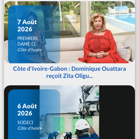
7 Août
2026
PREMIERE
DAME CI
Côte d'Ivoire
Côte d'Ivoire-Gabon : Dominique Ouattara
reçoit Zita Oligu...
6 Août
2026
SODECI
Côte d'Ivoire