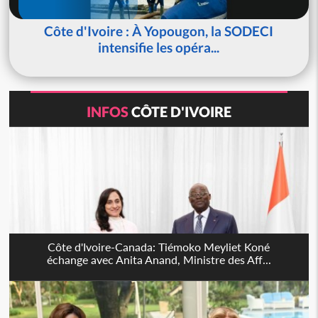
Côte d'Ivoire : À Yopougon, la SODECI
intensifie les opéra...
INFOS
CÔTE D'IVOIRE
Côte d'Ivoire-Canada: Tiémoko Meyliet Koné
échange avec Anita Anand, Ministre des Aff...