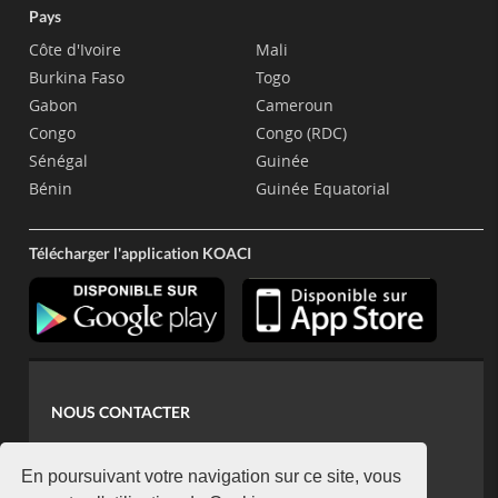
Pays
Côte d'Ivoire
Mali
Burkina Faso
Togo
Gabon
Cameroun
Congo
Congo (RDC)
Sénégal
Guinée
Bénin
Guinée Equatorial
Télécharger l'application KOACI
NOUS CONTACTER
contact@koaci.com
koaci@yahoo.fr
En poursuivant votre navigation sur ce site, vous