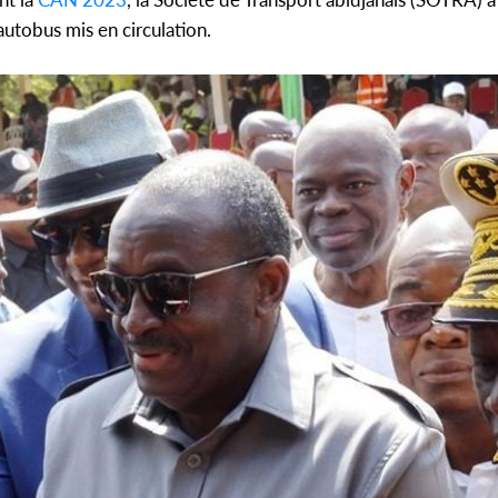
utobus mis en circulation.
POLITIQUE
Côte d'Ivoire : 66 ans
Côte d
d'Indépendance, Affi au Chef
l'ancien
de l'Etat : « Le moment...
Bureau Poli