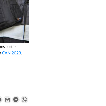
ns sorties
la
CAN 2023
.
k
tter
Email
Gmail
Messenger
WhatsApp