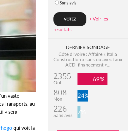
Sans avis
+ Voir les
resultats
DERNIER SONDAGE
Côte d'Ivoire : Affaire « Italia
Construction » sans ou avec faux
ACD, financement «...
2355
69%
Oui
808
24%
d’un vaste
Non
es Transports, au
226
7%
if « sera
Sans avis
rhogo
qui voit la