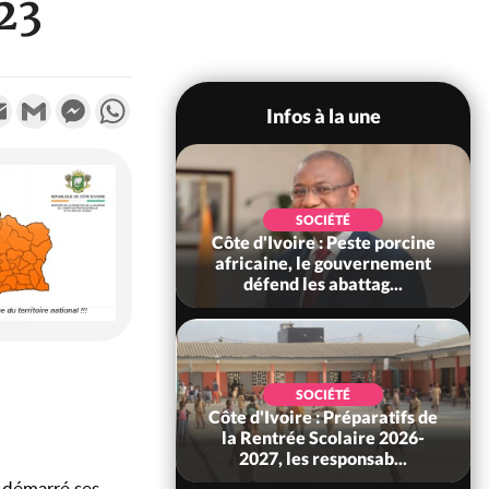
23
k
tter
Email
Gmail
Messenger
WhatsApp
Infos à la une
SOCIÉTÉ
SOCIÉTÉ
ire : Peste porcine
Côte d'Ivoire : Indépendance
, le gouvernement
et la Sécurité routière, les
 les abattag...
acteurs du transp...
SOCIÉTÉ
POLITIQUE
re : Préparatifs de
Côte d'Ivoire : Indépendance
e Scolaire 2026-
2026, Yopougon coeur
es responsab...
battant de la célébration...
a démarré ses