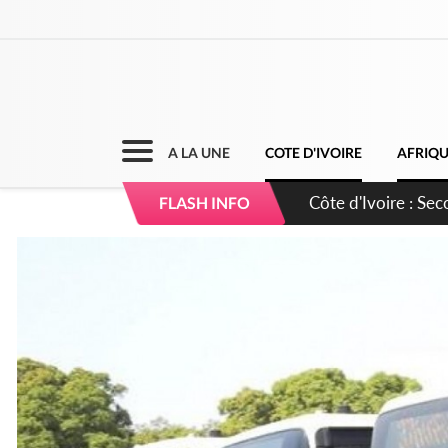
A LA UNE
COTE D'IVOIRE
AFRIQ
Côte d'Ivoire : 66 
FLASH INFO
courageux d'apais