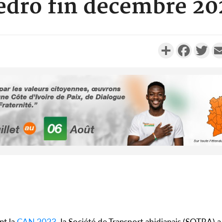
édro fin décembre 20
Partager
Faceboo
Twi
SOCIÉTÉ
Côte d'Ivoire : Seconde
Côte d'Ivo
période légale des ventes
africaine
soldes du 10 au 31 août 2...
défend
ECONOMIE
Côte d'Ivoire-Burkina : La
Côte d'Ivoi
CCI-BF désire instaurer un
la Rentré
échange constant avec...
2027, l
nt la
CAN 2023
, la Société de Transport abidjanais (SOTRA) 