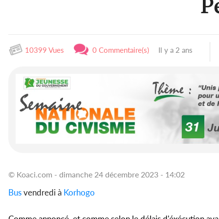
P
10399 Vues
0 Commentaire(s)
Il y a 2 ans
© Koaci.com - dimanche 24 décembre 2023 - 14:02
Bus
vendredi à
Korhogo
Comme annoncé, et comme selon le délais d'éxécution ava