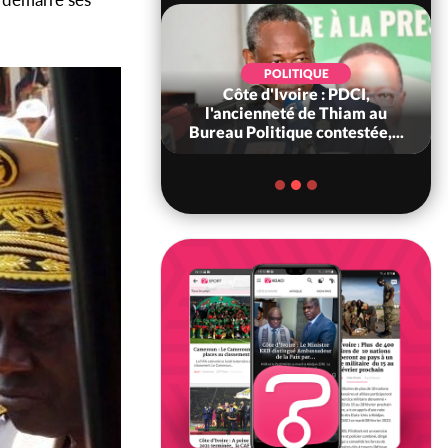
POLITIQUE
SOCIÉTÉ
'Ivoire : PDCI,
Côte d'Ivoire : Réforme de la
neté de Thiam au
société civile, le
tique contestée,...
gouvernement valide six dé...