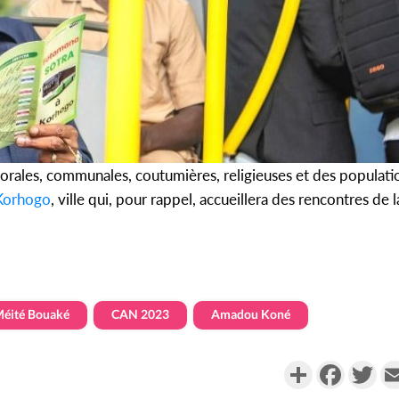
orales, communales, coutumières, religieuses et des populatio
Korhogo
, ville qui, pour rappel, accueillera des rencontres de 
éité Bouaké
CAN 2023
Amadou Koné
Partager
Faceboo
Twi