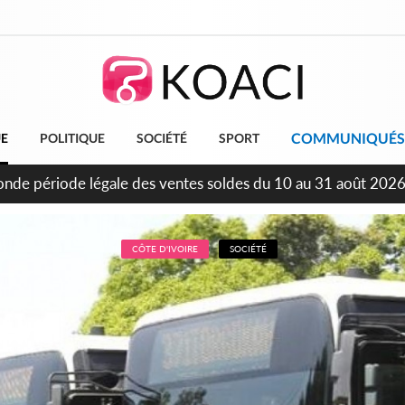
COMMUNIQUÉS
UE
POLITIQUE
SOCIÉTÉ
SPORT
ans d'Indépendance, Affi au Chef de l'Etat : « Le moment est 
ement »
CÔTE D'IVOIRE
SOCIÉTÉ