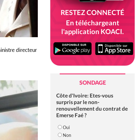
RESTEZ CONNECTÉ
En téléchargeant
l'application KOACI.
nistre directeur
SONDAGE
Côte d'Ivoire: Etes-vous
surpris par le non-
renouvellement du contrat de
Emerse Faé ?
Oui
Non