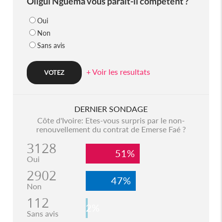
Oligui Nguema vous parait-il compétent ?
Oui
Non
Sans avis
+ Voir les resultats
DERNIER SONDAGE
Côte d'Ivoire: Etes-vous surpris par le non-
renouvellement du contrat de Emerse Faé ?
3128
51%
Oui
2902
47%
Non
112
2%
Sans avis