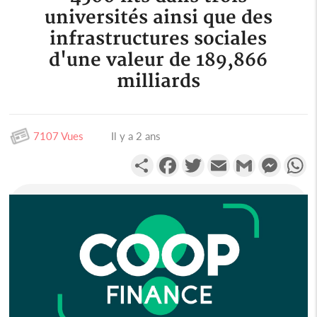
universités ainsi que des
infrastructures sociales
d'une valeur de 189,866
milliards
7107 Vues
Il y a 2 ans
Partager
Facebook
Twitter
Email
Gmail
Messen
W