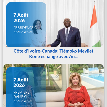
7 Août
2026
PRESIDENCE CI
Côte d'Ivoire
Côte d'Ivoire-Canada: Tiémoko Meyliet
Koné échange avec An...
7 Août
2026
PREMIERE
DAME CI
Côte d'Ivoire