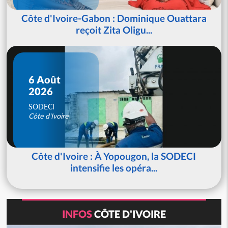
Côte d'Ivoire-Gabon : Dominique Ouattara
reçoit Zita Oligu...
6 Août
2026
SODECI
Côte d'Ivoire
Côte d'Ivoire : À Yopougon, la SODECI
intensifie les opéra...
INFOS
CÔTE D'IVOIRE