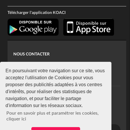
Télécharger l'application KOACI
NOUS CONTACTER
contact@koaci.com
koaci@yahoo.fr
En poursuivant votre navigation sur ce site, vous
+225 07 08 85 52 93
acceptez l'utilisation de Cookies pour vous
proposer des publicités adaptées à vos centres
d'intérêts, pour réaliser des statistiques de
NEWSLETTER
navigation, et pour faciliter le partage
Restez connecté via notre newsletter
d'information sur les réseaux sociaux.
S'abonner
Pour en savoir plus et paramétrer les cookies,
Se désabonner
cliquer ici