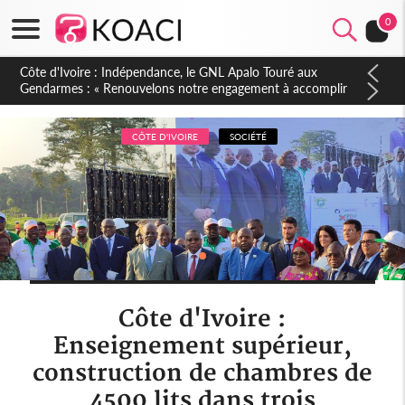
0
Sierra Leone : Un projet de réforme constitutionnelle en
gestation, points clés des amendements, un exclu d'avance
CÔTE D'IVOIRE
SOCIÉTÉ
Côte d'Ivoire :
Enseignement supérieur,
construction de chambres de
4500 lits dans trois