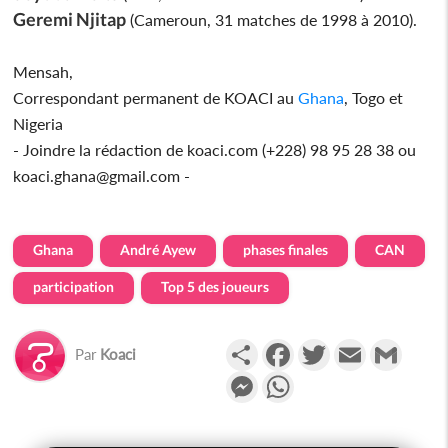
Geremi Njitap
(Cameroun, 31 matches de 1998 à 2010).
Mensah,
Correspondant permanent de KOACI au
Ghana
, Togo et
Nigeria
- Joindre la rédaction de koaci.com (+228) 98 95 28 38 ou
koaci.ghana@gmail.com -
Ghana
André Ayew
phases finales
CAN
participation
Top 5 des joueurs
Partager
Facebook
Twitter
Email
Gmail
Par
Koaci
Messenger
WhatsApp