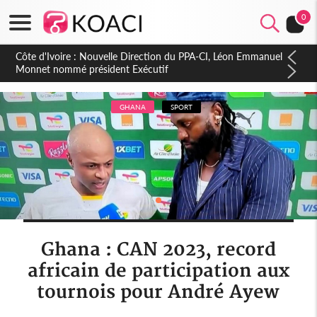
0
Côte d'Ivoire : Célébration des 66 ans d'Indépendance, un
Appel à l'Unité et au Développement dans le Gbôklè
GHANA
SPORT
Ghana : CAN 2023, record
africain de participation aux
tournois pour André Ayew