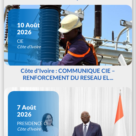
10 Août
2026
CIE
Côte d'Ivoire
Côte d'Ivoire : COMMUNIQUE CIE –
RENFORCEMENT DU RESEAU EL...
7 Août
2026
PRESIDENCE CI
Côte d'Ivoire