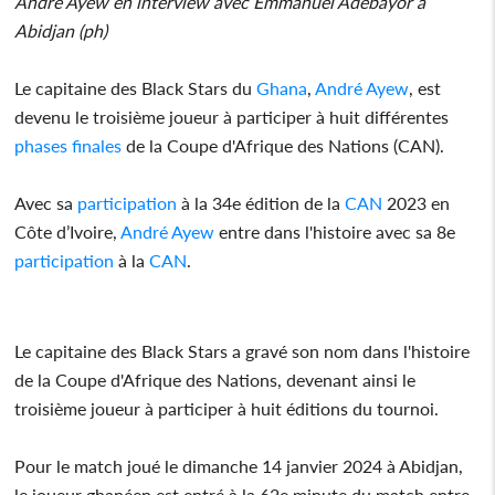
André Ayew en interview avec Emmanuel Adebayor à
Abidjan (ph)
Le capitaine des Black Stars du
Ghana
,
André Ayew
, est
devenu le troisième joueur à participer à huit différentes
phases finales
de la Coupe d'Afrique des Nations (CAN).
Avec sa
participation
à la 34e édition de la
CAN
2023 en
Côte d’Ivoire,
André Ayew
entre dans l'histoire avec sa 8e
participation
à la
CAN
.
Le capitaine des Black Stars a gravé son nom dans l'histoire
de la Coupe d'Afrique des Nations, devenant ainsi le
troisième joueur à participer à huit éditions du tournoi.
Pour le match joué le dimanche 14 janvier 2024 à Abidjan,
le joueur ghanéen est entré à la 62e minute du match entre