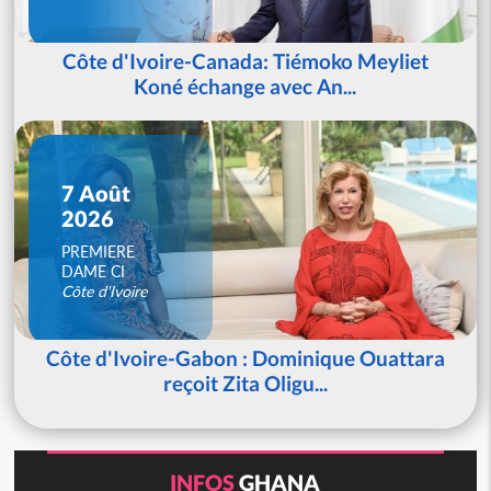
Côte d'Ivoire-Canada: Tiémoko Meyliet
Koné échange avec An...
7 Août
2026
PREMIERE
DAME CI
Côte d'Ivoire
Côte d'Ivoire-Gabon : Dominique Ouattara
reçoit Zita Oligu...
INFOS
GHANA