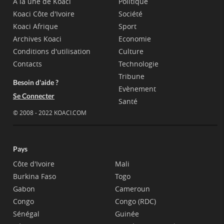
A la une de Koaci
Politique
Koaci Côte d'Ivoire
Société
Koaci Afrique
Sport
Archives Koaci
Economie
Conditions d'utilisation
Culture
Contacts
Technologie
Tribune
Besoin d'aide ?
Evènement
Se Connecter
Santé
© 2008 - 2022 KOACI.COM
Pays
Côte d'Ivoire
Mali
Burkina Faso
Togo
Gabon
Cameroun
Congo
Congo (RDC)
Sénégal
Guinée