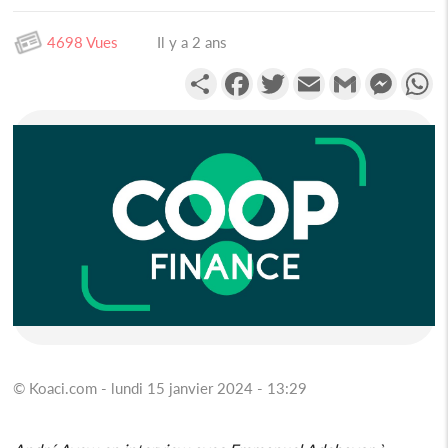
4698 Vues
Il y a 2 ans
Partager
Facebook
Twitter
Email
Gmail
Messen
W
© Koaci.com - lundi 15 janvier 2024 - 13:29