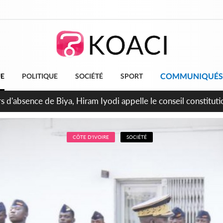
COMMUNIQUÉS
UE
POLITIQUE
SOCIÉTÉ
SPORT
n de la pagaille au PDCI-RDA, Lessiehi bannit les mouvements 
CÔTE D'IVOIRE
SOCIÉTÉ