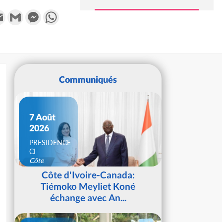
k
tter
Email
Gmail
Messenger
WhatsApp
Communiqués
7 Août
2026
PRESIDENCE
CI
Côte
d'Ivoire
Côte d'Ivoire-Canada:
Tiémoko Meyliet Koné
échange avec An...