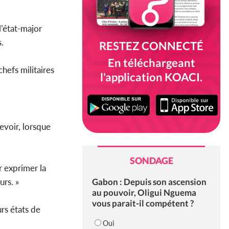
l’état-major
.
RESTEZ CONNECTÉ
En téléchargeant
chefs militaires
l'application KOACI.
evoir, lorsque
SONDAGE
r exprimer la
Gabon : Depuis son ascension
urs. »
au pouvoir, Oligui Nguema
vous parait-il compétent ?
rs états de
Oui