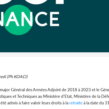
promet des
les dégu
Côte d'Ivoi
Alassane 
la gr
edi (Ph KOACI)
t-major Général des Armées Adjoint de 2018 à 2023 et le Géné
stiques et Techniques au Ministère d’Etat, Ministère de la Déf
té admis à faire valoir leurs droits à la
retraite
à la date du 