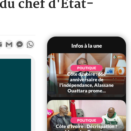
 du chef d'Etat-
k
tter
Email
Gmail
Messenger
WhatsApp
Infos à la une
POLITIQUE
POLITIQUE
un : 61 jours
Côte d'Ivoire : 66è
e de Biya, Hiram
anniversaire de
pelle le conseil
l'indépendance, Alassane
const...
Ouattara prome...
SOCIÉTÉ
POLITIQUE
voire : Ouattara
Côte d'Ivoire : Décrispation ?