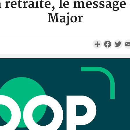
la retraite, le message
Major
Partager
Faceboo
Twi
Camero
d'absenc
Iyodi ap
Côte d'I