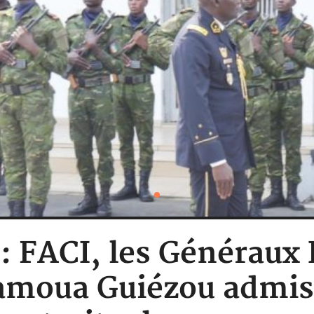
 : FACI, les Générau
amoua Guiézou admis 