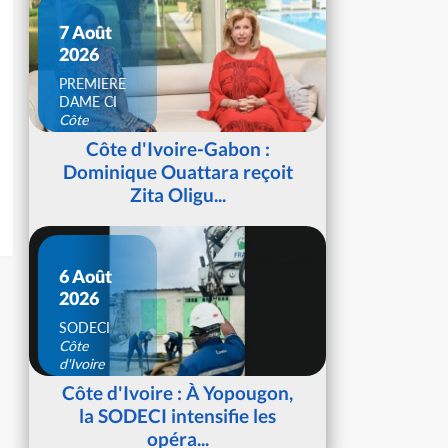
7 Août
2026
PREMIERE
DAME CI
Côte
d'Ivoire
Côte d'Ivoire-Gabon :
Dominique Ouattara reçoit
Zita Oligu...
6 Août
2026
SODECI
Côte
d'Ivoire
Côte d'Ivoire : À Yopougon,
la SODECI intensifie les
opéra...