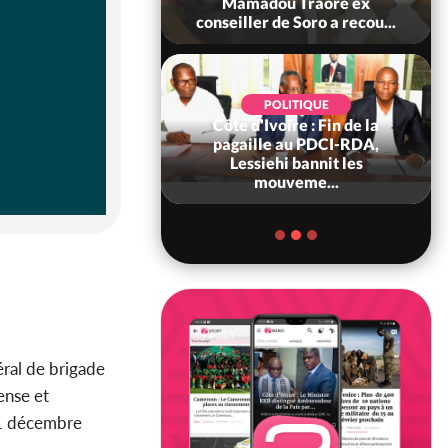
 sanctions contre
Mamadou Traoré ex
erpissements i...
conseiller de Soro a recou...
POLITIQUE
Côte d'Ivoire : Fin de la
POLITIQUE
re : Fête nationale,
pagaille au PDCI-RDA,
Ouattara accorde
Lessiehi bannit les
âce à 4 661...
mouveme...
ral de brigade
ense et
31 décembre