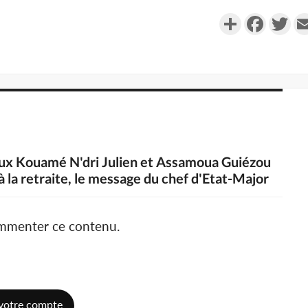
Partager
Faceboo
Twi
raux Kouamé N'dri Julien et Assamoua Guiézou
 à la retraite, le message du chef d'Etat-Major
ommenter ce contenu.
votre compte