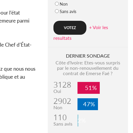
Non
Sans avis
ur l’état
 demeure parmi
+ Voir les
resultats
le Chef d’État-
DERNIER SONDAGE
Côte d'Ivoire: Etes-vous surpris
par le non-renouvellement du
ez que nous nous
contrat de Emerse Faé ?
blique et au
3128
51%
Oui
2902
47%
Non
110
2%
Sans avis