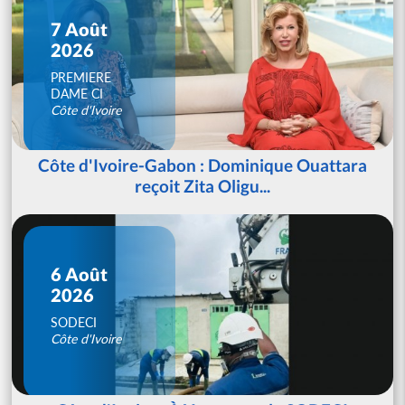
7 Août
2026
PREMIERE
DAME CI
Côte d'Ivoire
Côte d'Ivoire-Gabon : Dominique Ouattara
reçoit Zita Oligu...
6 Août
2026
SODECI
Côte d'Ivoire