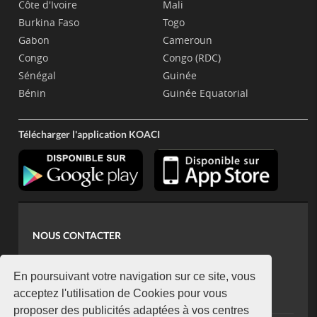
Côte d'Ivoire
Mali
Burkina Faso
Togo
Gabon
Cameroun
Congo
Congo (RDC)
Sénégal
Guinée
Bénin
Guinée Equatorial
Télécharger l'application KOACI
NOUS CONTACTER
contact@koaci.com
koaci@yahoo.fr
En poursuivant votre navigation sur ce site, vous
+225 07 08 85 52 93
acceptez l'utilisation de Cookies pour vous
proposer des publicités adaptées à vos centres