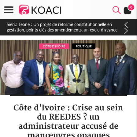
0
Sierra Leone : Un projet de réforme constitutionnelle en
gestation, points clés des amendements, un exclu d'avance
CÔTE D'IVOIRE
POLITIQUE
Côte d'Ivoire : Crise au sein
du REEDES ? un
administrateur accusé de
manœuvres opaques