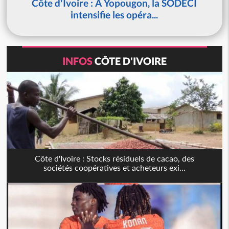
Côte d'Ivoire : À Yopougon, la SODECI
intensifie les opéra...
INFOS
CÔTE D'IVOIRE
Côte d'Ivoire : Stocks résiduels de cacao, des
sociétés coopératives et acheteurs exi...