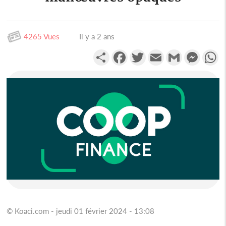
4265 Vues
Il y a 2 ans
Partager
Facebook
Twitter
Email
Gmail
Messen
W
© Koaci.com - jeudi 01 février 2024 - 13:08