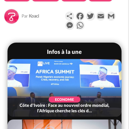
Partager
Facebook
Twitter
Email
Gmail
Par
Koaci
Messenger
WhatsApp
Infos à la une
ECONOMIE
Côte d'Ivoire : Face au nouvvel ordre mondial,
l'Afrique cherche les clés d...