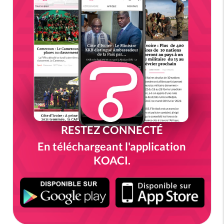
RESTEZ CONNECTÉ
En téléchargeant l'application
KOACI.