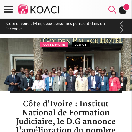
0
Côte d'Ivoire : Séileu, la célébration de la fête nationale
transformée en vaste campagne contre les produits
dépigmentants dangereux
CÔTE D'IVOIRE
JUSTICE
Côte d'Ivoire : Institut
National de Formation
Judiciaire, le D.G annonce
l'amélioration du nombre