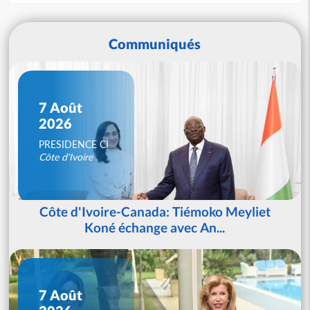
Communiqués
7 Août
2026
PRESIDENCE CI
Côte d'Ivoire
Côte d'Ivoire-Canada: Tiémoko Meyliet
Koné échange avec An...
7 Août