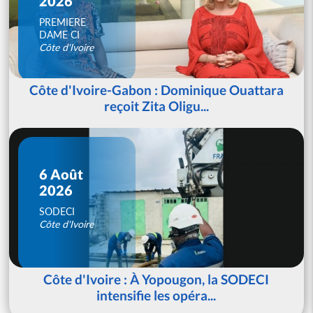
2026
PREMIERE
DAME CI
Côte d'Ivoire
Côte d'Ivoire-Gabon : Dominique Ouattara
reçoit Zita Oligu...
6 Août
2026
SODECI
Côte d'Ivoire
Côte d'Ivoire : À Yopougon, la SODECI
intensifie les opéra...