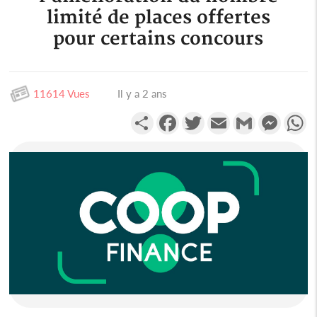
limité de places offertes
pour certains concours
11614 Vues
Il y a 2 ans
Partager
Facebook
Twitter
Email
Gmail
Messen
W