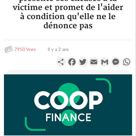
victime et promet de l'aider
à condition qu'elle ne le
dénonce pas
7950 Vues
Il y a 2 ans
Partager
Facebook
Twitter
Email
Gmail
Messen
W