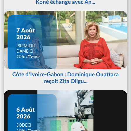
Koné échange avec An...
7 Août
2026
PREMIERE
DAME CI
Côte d'Ivoire
Côte d'Ivoire-Gabon : Dominique Ouattara
reçoit Zita Oligu...
6 Août
2026
SODECI
Côte d'Ivoire