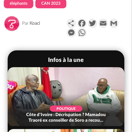
éléphants
CAN 2023
Partager
Facebook
Twitter
Email
Gmail
Par
Koaci
Messenger
WhatsApp
Infos à la une
POLITIQUE
Côte d'Ivoire : Décrispation ? Mamadou
Traoré ex conseiller de Soro a recou...