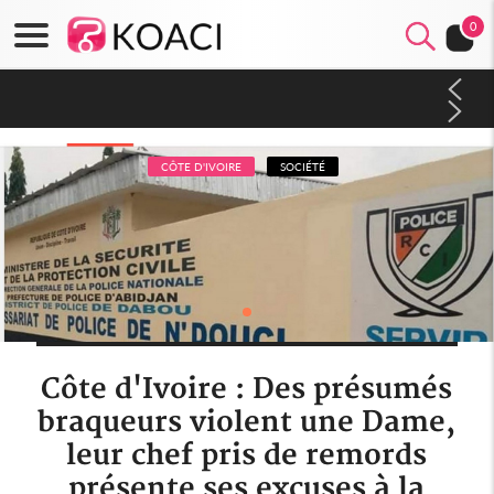
0
Côte d'Ivoire : Ouattara promet des sanctions contre les
déguerpissements illégaux
CÔTE D'IVOIRE
SOCIÉTÉ
Côte d'Ivoire : Des présumés
braqueurs violent une Dame,
leur chef pris de remords
présente ses excuses à la