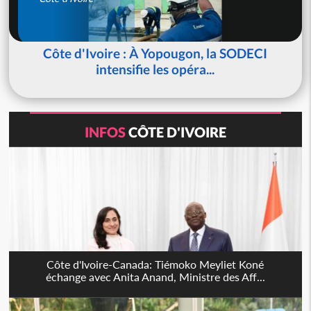
Côte d'Ivoire : À Yopougon, la SODECI
intensifie les opéra...
INFOS
CÔTE D'IVOIRE
Côte d'Ivoire-Canada: Tiémoko Meyliet Koné
échange avec Anita Anand, Ministre des Aff...