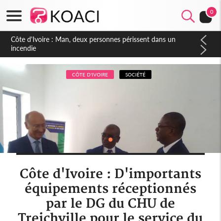
0
Côte d'Ivoire : Séileu, la célébration de la fête nationale
transformée en vaste campagne contre les produits
dépigmentants dangereux
CÔTE D'IVOIRE
SOCIÉTÉ
Côte d'Ivoire : D'importants
équipements réceptionnés
par le DG du CHU de
Treichville pour le service du