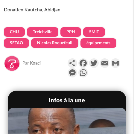
Donatien Kautcha, Abidjan
CHU
Treichville
PPH
SMIT
SETAO
Nicolas Roquefeuil
équipements
Partager
Facebook
Twitter
Email
Gmail
Par
Koaci
Messenger
WhatsApp
Infos à la une