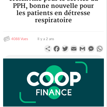
PPH, bonne nouvelle pour
les patients en détresse
respiratoire
4088 Vues
Il y a 2 ans
Partager
Facebook
Twitter
Email
Gmail
Messen
W