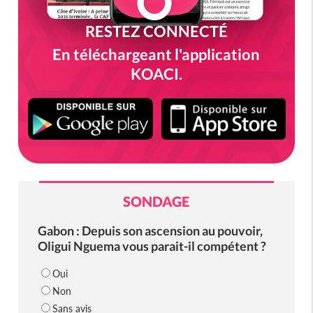
RESTEZ CONNECTÉ
En téléchargeant l'application
KOACI.
SONDAGE
Gabon : Depuis son ascension au pouvoir,
Oligui Nguema vous parait-il compétent ?
Oui
Non
Sans avis