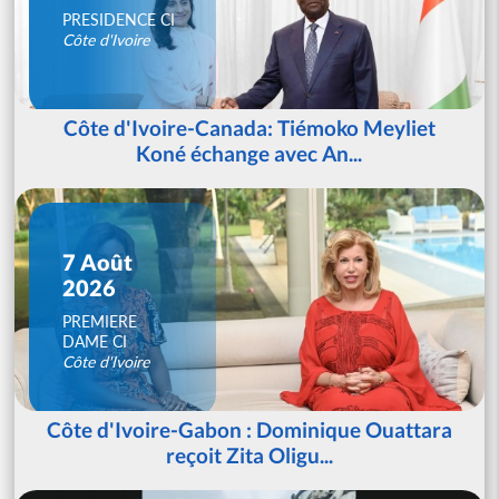
PRESIDENCE CI
Côte d'Ivoire
Côte d'Ivoire-Canada: Tiémoko Meyliet
Koné échange avec An...
7 Août
2026
PREMIERE
DAME CI
Côte d'Ivoire
Côte d'Ivoire-Gabon : Dominique Ouattara
reçoit Zita Oligu...