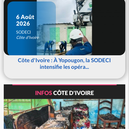
6 Août
2026
SODECI
Côte d'Ivoire
Côte d'Ivoire : À Yopougon, la SODECI
intensifie les opéra...
INFOS
CÔTE D'IVOIRE