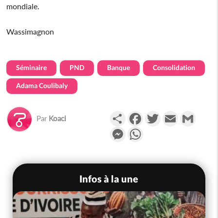
mondiale.
Wassimagnon
Séminaire
PND
Banque
Consolidation
Adama Coulibaly
Partager
Facebook
Twitter
Email
Gmail
Par
Koaci
Messenger
WhatsApp
Infos à la une