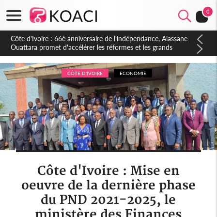
0
Côte d'Ivoire : À Abidjan, Amadou Oury Bah admire le modèle
ivoirien et veut s'en inspirer pour accélérer le développement
de la Guinée
CÔTE D'IVOIRE
ECONOMIE
Côte d'Ivoire : Mise en
oeuvre de la dernière phase
du PND 2021-2025, le
ministère des Finances