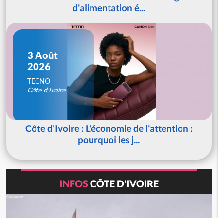
d'alimentation é...
3 Août
2026
TECNO
Côte d'Ivoire
Côte d'Ivoire : L'économie de l'attention :
pourquoi les j...
INFOS
CÔTE D'IVOIRE