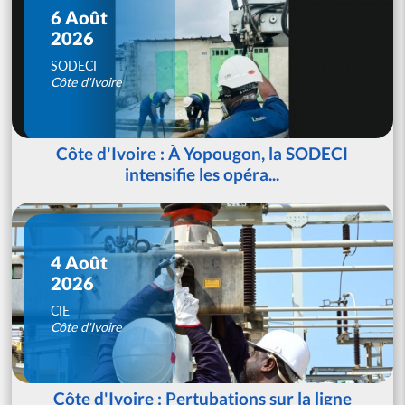
6 Août
2026
SODECI
Côte d'Ivoire
Côte d'Ivoire : À Yopougon, la SODECI
intensifie les opéra...
4 Août
2026
CIE
Côte d'Ivoire
Côte d'Ivoire : Pertubations sur la ligne