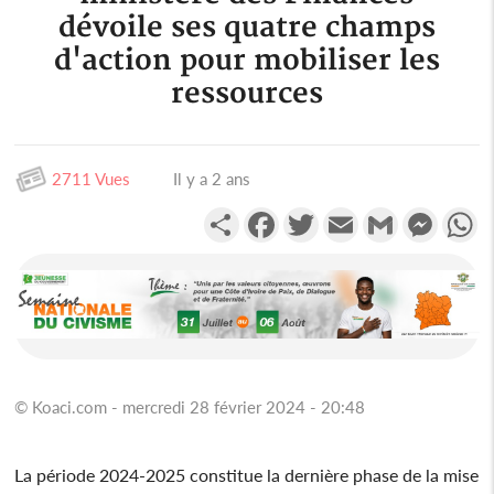
dévoile ses quatre champs
d'action pour mobiliser les
ressources
2711 Vues
Il y a 2 ans
Partager
Facebook
Twitter
Email
Gmail
Messen
W
© Koaci.com - mercredi 28 février 2024 - 20:48
La période 2024-2025 constitue la dernière phase de la mise