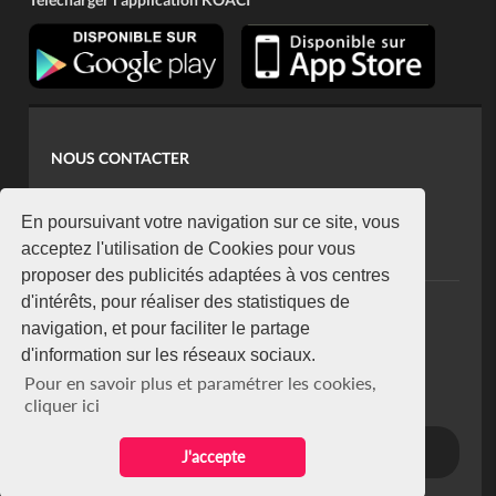
NOUS CONTACTER
contact@koaci.com
koaci@yahoo.fr
En poursuivant votre navigation sur ce site, vous
+225 07 08 85 52 93
acceptez l'utilisation de Cookies pour vous
proposer des publicités adaptées à vos centres
d'intérêts, pour réaliser des statistiques de
NEWSLETTER
navigation, et pour faciliter le partage
Restez connecté via notre newsletter
d'information sur les réseaux sociaux.
S'abonner
Pour en savoir plus et paramétrer les cookies,
Se désabonner
cliquer ici
J'accepte