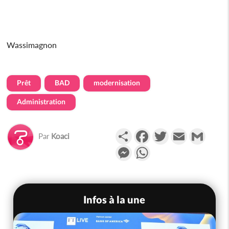
Wassimagnon
Prêt
BAD
modernisation
Administration
Partager
Facebook
Twitter
Email
Gmail
Par
Koaci
Messenger
WhatsApp
Infos à la une