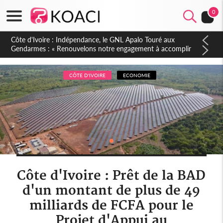
0
Sierra Leone : Un projet de réforme constitutionnelle en
gestation, points clés des amendements, un exclu d'avance
CÔTE D'IVOIRE
ECONOMIE
Côte d'Ivoire : Prêt de la BAD
d'un montant de plus de 49
milliards de FCFA pour le
Projet d'Appui au