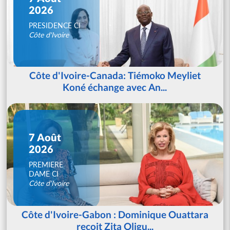
2026
PRESIDENCE CI
Côte d'Ivoire
Côte d'Ivoire-Canada: Tiémoko Meyliet
Koné échange avec An...
7 Août
2026
PREMIERE
DAME CI
Côte d'Ivoire
Côte d'Ivoire-Gabon : Dominique Ouattara
reçoit Zita Oligu...