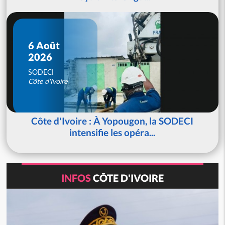
6 Août
2026
SODECI
Côte d'Ivoire
Côte d'Ivoire : À Yopougon, la SODECI
intensifie les opéra...
INFOS
CÔTE D'IVOIRE