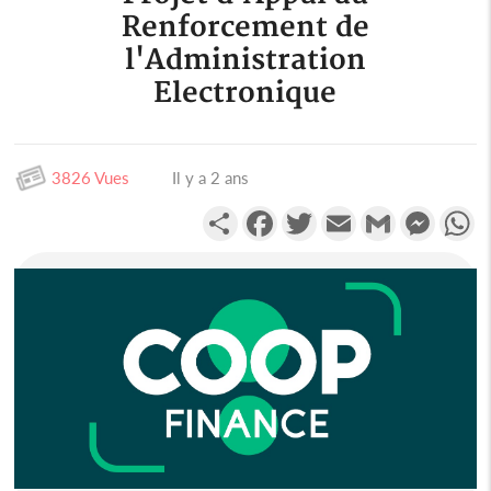
Renforcement de
l'Administration
Electronique
3826 Vues
Il y a 2 ans
Partager
Facebook
Twitter
Email
Gmail
Messen
W