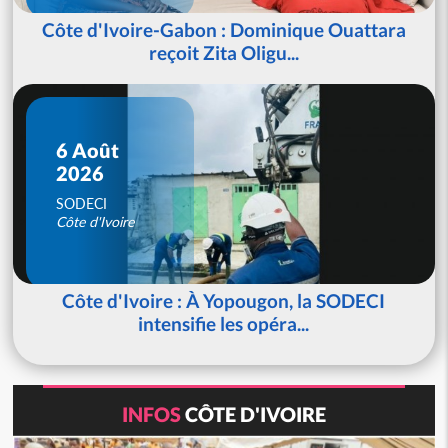
Côte d'Ivoire-Gabon : Dominique Ouattara
reçoit Zita Oligu...
6 Août
2026
SODECI
Côte d'Ivoire
Côte d'Ivoire : À Yopougon, la SODECI
intensifie les opéra...
INFOS
CÔTE D'IVOIRE