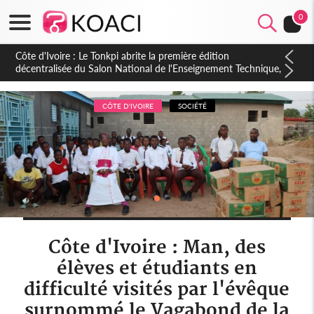
0
Côte d'Ivoire : PPA-CI, Gbagbo délègue une partie de ses
prérogatives de président à 05 cadres, vers sa retraite
politique ?
CÔTE D'IVOIRE
SOCIÉTÉ
Côte d'Ivoire : Man, des
élèves et étudiants en
difficulté visités par l'évêque
surnommé le Vagabond de la