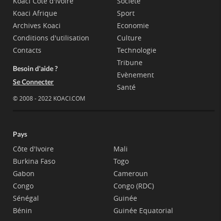
Koaci Côte d'Ivoire
Société
Koaci Afrique
Sport
Archives Koaci
Economie
Conditions d'utilisation
Culture
Contacts
Technologie
Tribune
Besoin d'aide ?
Evènement
Se Connecter
Santé
© 2008 - 2022 KOACI.COM
Pays
Côte d'Ivoire
Mali
Burkina Faso
Togo
Gabon
Cameroun
Congo
Congo (RDC)
Sénégal
Guinée
Bénin
Guinée Equatorial