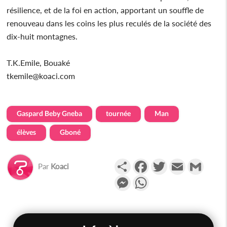
résilience, et de la foi en action, apportant un souffle de
renouveau dans les coins les plus reculés de la société des
dix-huit montagnes.
T.K.Emile, Bouaké
tkemile@koaci.com
Gaspard Beby Gneba
tournée
Man
élèves
Gboné
Partager
Facebook
Twitter
Email
Gmail
Par
Koaci
Messenger
WhatsApp