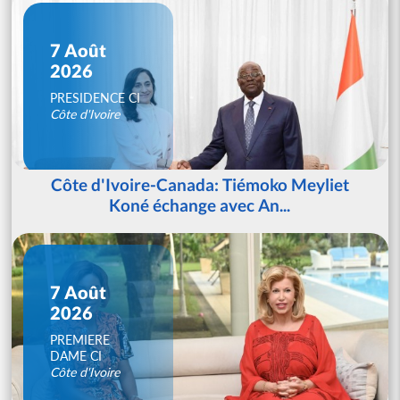
7 Août
2026
PRESIDENCE CI
Côte d'Ivoire
Côte d'Ivoire-Canada: Tiémoko Meyliet
Koné échange avec An...
7 Août
2026
PREMIERE
DAME CI
Côte d'Ivoire