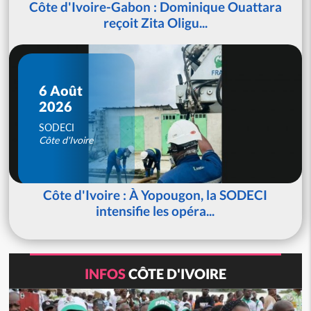
Côte d'Ivoire-Gabon : Dominique Ouattara
reçoit Zita Oligu...
6 Août
2026
SODECI
Côte d'Ivoire
Côte d'Ivoire : À Yopougon, la SODECI
intensifie les opéra...
INFOS
CÔTE D'IVOIRE