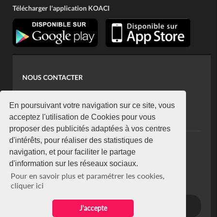
Télécharger l'application KOACI
NOUS CONTACTER
contact@koaci.com
koaci@yahoo.fr
En poursuivant votre navigation sur ce site, vous
+225 07 08 85 52 93
acceptez l'utilisation de Cookies pour vous
proposer des publicités adaptées à vos centres
d'intérêts, pour réaliser des statistiques de
NEWSLETTER
navigation, et pour faciliter le partage
Restez connecté via notre newsletter
d'information sur les réseaux sociaux.
S'abonner
Pour en savoir plus et paramétrer les cookies,
Se désabonner
cliquer ici
J'accepte