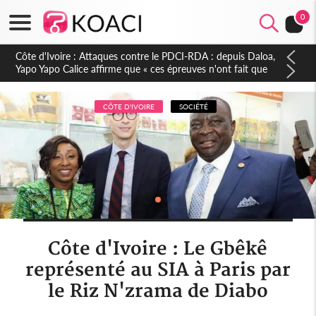
0
Côte d'Ivoire : Le Colonel-Major Fofié Kouakou est décédé,
l'armée perd une figure de la 2e Région militaire
CÔTE D'IVOIRE
SOCIÉTÉ
Côte d'Ivoire : Le Gbêkê
représenté au SIA à Paris par
le Riz N'zrama de Diabo