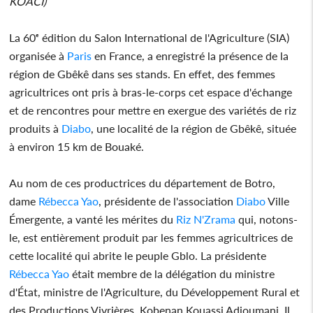
KOACI)
La 60ᵉ édition du Salon International de l'Agriculture (SIA)
organisée à
Paris
en France, a enregistré la présence de la
région de Gbêkê dans ses stands. En effet, des femmes
agricultrices ont pris à bras-le-corps cet espace d'échange
et de rencontres pour mettre en exergue des variétés de riz
produits à
Diabo
, une localité de la région de Gbêkê, située
à environ 15 km de Bouaké.
Au nom de ces productrices du département de Botro,
dame
Rébecca Yao
, présidente de l'association
Diabo
Ville
Émergente, a vanté les mérites du
Riz N'Zrama
qui, notons-
le, est entièrement produit par les femmes agricultrices de
cette localité qui abrite le peuple Gblo. La présidente
Rébecca Yao
était membre de la délégation du ministre
d'État, ministre de l'Agriculture, du Développement Rural et
des Productions Vivrières, Kobenan Kouassi Adjoumani. Il