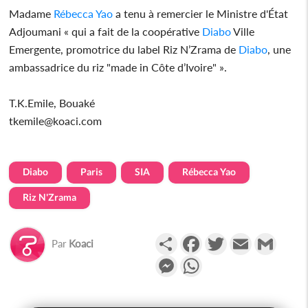
Madame
Rébecca Yao
a tenu à remercier le Ministre d'État
Adjoumani « qui a fait de la coopérative
Diabo
Ville
Emergente, promotrice du label Riz N’Zrama de
Diabo
, une
ambassadrice du riz "made in Côte d’Ivoire" ».
T.K.Emile, Bouaké
tkemile@koaci.com
Diabo
Paris
SIA
Rébecca Yao
Riz N'Zrama
Partager
Facebook
Twitter
Email
Gmail
Par
Koaci
Messenger
WhatsApp