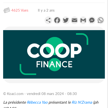
4625 Vues
Il y a 2 ans
Partager
Facebook
Twitter
Email
Gmail
Messen
W
© Koaci.com - vendredi 08 mars 2024 - 08:30
La présidente
Rébecca Yao
présentant le
Riz N'Zrama
(ph