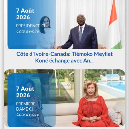
7 Août
2026
PRESIDENCE CI
Côte d'Ivoire
Côte d'Ivoire-Canada: Tiémoko Meyliet
Koné échange avec An...
7 Août
2026
PREMIERE
DAME CI
Côte d'Ivoire