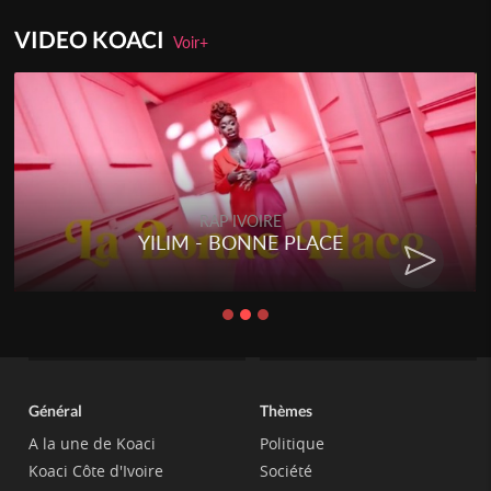
VIDEO KOACI
Voir+
RAP IVOIRE
YILIM - BONNE PLACE
Général
Thèmes
A la une de Koaci
Politique
Koaci Côte d'Ivoire
Société