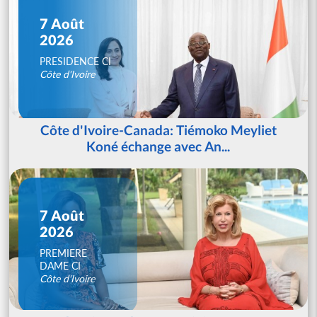
7 Août
2026
PRESIDENCE CI
Côte d'Ivoire
Côte d'Ivoire-Canada: Tiémoko Meyliet
Koné échange avec An...
7 Août
2026
PREMIERE
DAME CI
Côte d'Ivoire