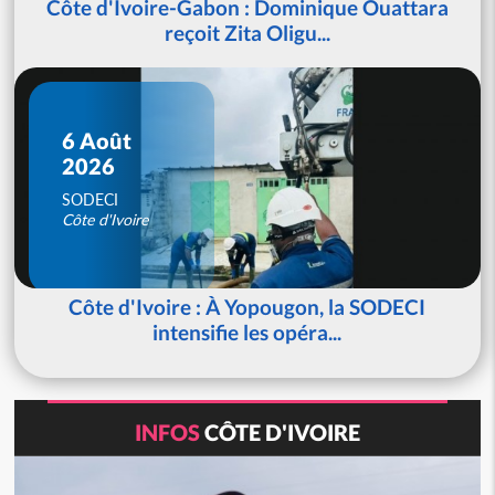
Côte d'Ivoire-Gabon : Dominique Ouattara
reçoit Zita Oligu...
6 Août
2026
SODECI
Côte d'Ivoire
Côte d'Ivoire : À Yopougon, la SODECI
intensifie les opéra...
INFOS
CÔTE D'IVOIRE