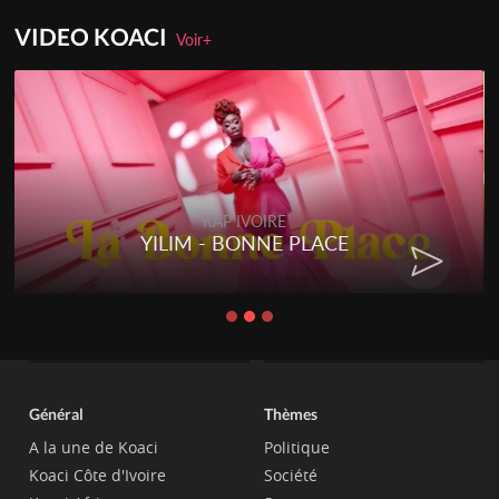
VIDEO KOACI
Voir+
RAP IVOIRE
YILIM - BONNE PLACE
Général
Thèmes
A la une de Koaci
Politique
Koaci Côte d'Ivoire
Société