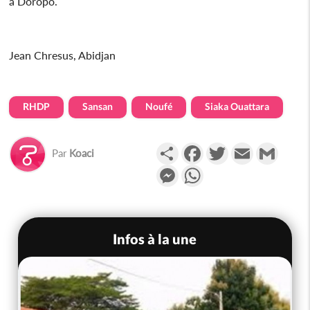
à Doropo.
Jean Chresus, Abidjan
RHDP
Sansan
Noufé
Siaka Ouattara
Partager
Facebook
Twitter
Email
Gmail
Par
Koaci
Messenger
WhatsApp
Infos à la une