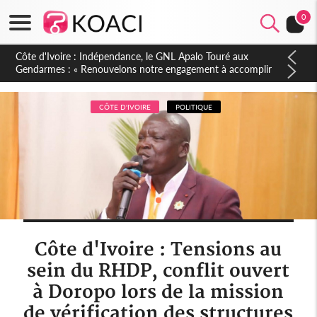
0
Sierra Leone : Un projet de réforme constitutionnelle en
gestation, points clés des amendements, un exclu d'avance
CÔTE D'IVOIRE
POLITIQUE
Côte d'Ivoire : Tensions au
sein du RHDP, conflit ouvert
à Doropo lors de la mission
de vérification des structures