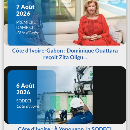
7 Août
2026
PREMIERE
DAME CI
Côte d'Ivoire
Côte d'Ivoire-Gabon : Dominique Ouattara
reçoit Zita Oligu...
6 Août
2026
SODECI
Côte d'Ivoire
Côte d'Ivoire : À Yopougon, la SODECI