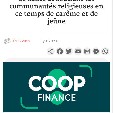
communautés religieuses en
ce temps de carême et de
jeûne
3705 Vues
Il y a 2 ans
Partager
Facebook
Twitter
Email
Gmail
Messen
W