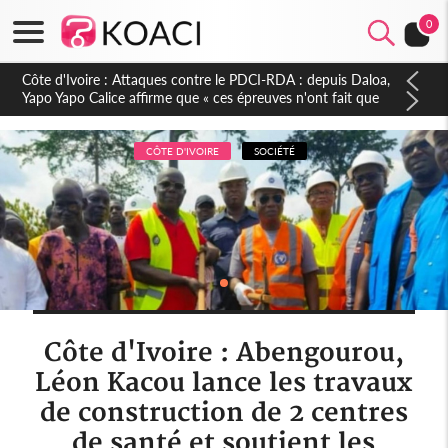
0
Côte d'Ivoire : Le Colonel-Major Fofié Kouakou est décédé,
l'armée perd une figure de la 2e Région militaire
CÔTE D'IVOIRE
SOCIÉTÉ
Côte d'Ivoire : Abengourou,
Léon Kacou lance les travaux
de construction de 2 centres
de santé et soutient les