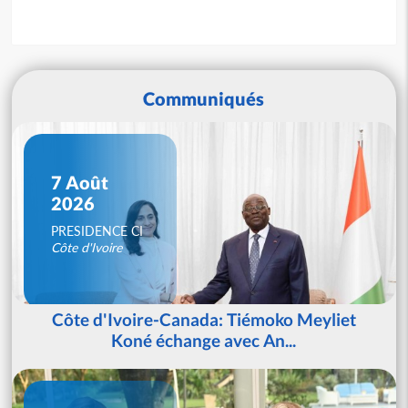
Communiqués
7 Août
2026
PRESIDENCE CI
Côte d'Ivoire
Côte d'Ivoire-Canada: Tiémoko Meyliet
Koné échange avec An...