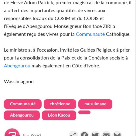
de Hervé Adom Patrick, premier magistrat de la commune, il
a offert des importantes quantités de vivres aux
responsables locaux du COSIM et du CODIS et
l’Evêque d’Abengourou Monseigneur Boniface ZIRI a
également reçu des vivres pour la
Communauté
Catholique.
Le ministre a, à l'occasion, invité les Guides Religieux à prier
pour la consolidation de la Paix et de la Cohésion sociale à
Abengourou
mais également en Côte d’Ivoire.
Wassimagnon
Communauté
chrétienne
musulmane
Abengourou
Léon Kacou
Partager
Facebook
Twitter
Email
Gmail
Par
Koaci