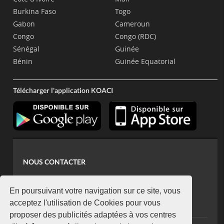
Burkina Faso
Togo
Gabon
Cameroun
Congo
Congo (RDC)
Sénégal
Guinée
Bénin
Guinée Equatorial
Télécharger l'application KOACI
NOUS CONTACTER
contact@koaci.com
koaci@yahoo.fr
En poursuivant votre navigation sur ce site, vous
+225 07 08 85 52 93
acceptez l'utilisation de Cookies pour vous
proposer des publicités adaptées à vos centres