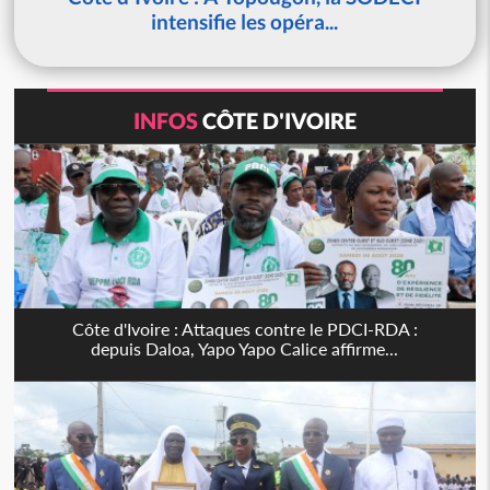
intensifie les opéra...
INFOS
CÔTE D'IVOIRE
Côte d'Ivoire : Attaques contre le PDCI-RDA :
depuis Daloa, Yapo Yapo Calice affirme...