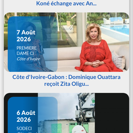
Koné échange avec An...
7 Août
2026
PREMIERE
DAME CI
Côte d'Ivoire
Côte d'Ivoire-Gabon : Dominique Ouattara
reçoit Zita Oligu...
6 Août
2026
SODECI