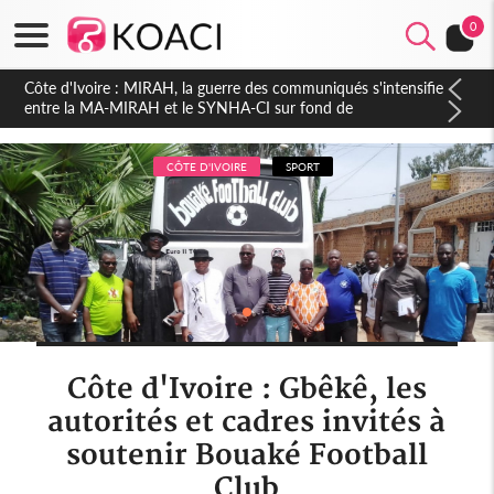
0
Côte d'Ivoire : Indépendance 2026, Thiam plaide pour un
environnement démocratique plus apaisé
CÔTE D'IVOIRE
SPORT
Côte d'Ivoire : Gbêkê, les
autorités et cadres invités à
soutenir Bouaké Football
Club