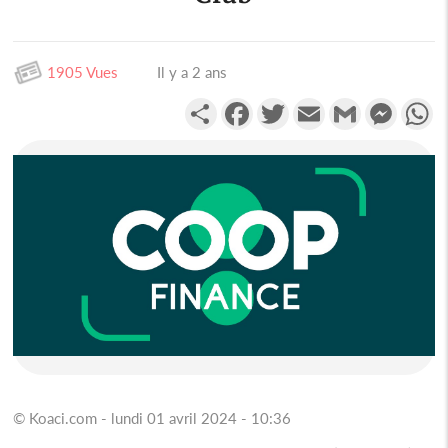
1905 Vues
Il y a 2 ans
Partager
Facebook
Twitter
Email
Gmail
Messen
W
© Koaci.com - lundi 01 avril 2024 - 10:36