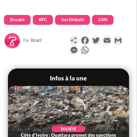
Bouaké
BFC
Issa Diabaté
CAN
Partager
Facebook
Twitter
Email
Gmail
Par
Koaci
Messenger
WhatsApp
Infos à la une
SOCIÉTÉ
Côte d'Ivoire : Ouattara promet des sanctions