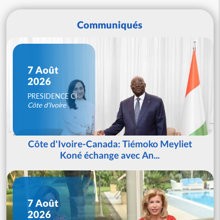
Communiqués
7 Août
2026
PRESIDENCE CI
Côte d'Ivoire
Côte d'Ivoire-Canada: Tiémoko Meyliet
Koné échange avec An...
7 Août
2026