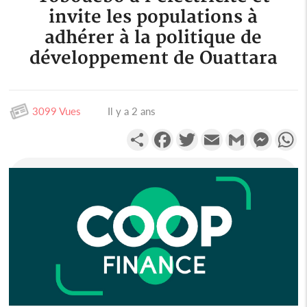
invite les populations à
adhérer à la politique de
développement de Ouattara
3099 Vues
Il y a 2 ans
Partager
Facebook
Twitter
Email
Gmail
Messen
W