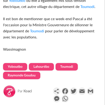
sur
Yobouébo
où elle a également mis sous tension
électrique, cet autre vilIage du département de
Toumodi
.
Il est bon de mentionner que ce week-end Pascal a été
l'occasion pour la Ministre Gouverneure de sillonner le
département de
Toumodi
pour parler de développement
avec les populations.
Wassimagnon
Yobouébo
Lahourébo
Toumodi
Raymonde Goudou
Partager
Facebook
Twitter
Email
Gmail
Par
Koaci
Messenger
WhatsApp