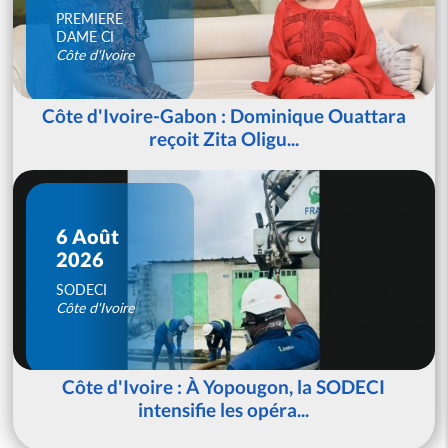
PREMIERE
DAME CI
Côte d'Ivoire
Côte d'Ivoire-Gabon : Dominique Ouattara
reçoit Zita Oligu...
6 Août
2026
SODECI
Côte d'Ivoire
Côte d'Ivoire : À Yopougon, la SODECI
intensifie les opéra...