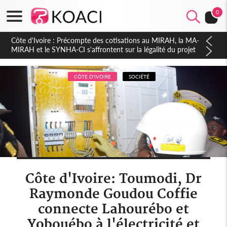
0
Côte d'Ivoire : Indépendance 2026, Thiam plaide pour un
environnement démocratique plus apaisé
CÔTE D'IVOIRE
SOCIÉTÉ
Côte d'Ivoire: Toumodi, Dr
Raymonde Goudou Coffie
connecte Lahourébo et
Yobouébo à l'électricité et