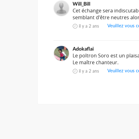
Will_Bill
Cet échange sera indiscutab
semblant d'être neutres alors
Veuillez vous c
il y a 2 ans
Adokaflai
Le poltron Soro est un plaisan
Le maître chanteur.
Veuillez vous c
il y a 2 ans