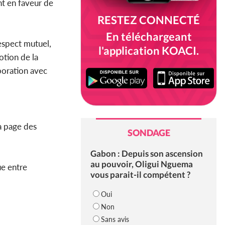
nt en faveur de
RESTEZ CONNECTÉ
En téléchargeant
respect mutuel,
l'application KOACI.
otion de la
aboration avec
la page des
SONDAGE
Gabon : Depuis son ascension
au pouvoir, Oligui Nguema
ue entre
vous parait-il compétent ?
Oui
Non
Sans avis