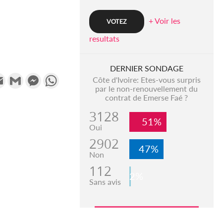
+ Voir les
resultats
DERNIER SONDAGE
k
tter
Email
Gmail
Messenger
WhatsApp
Côte d'Ivoire: Etes-vous surpris
par le non-renouvellement du
contrat de Emerse Faé ?
3128
51%
Oui
2902
47%
Non
112
2%
Sans avis