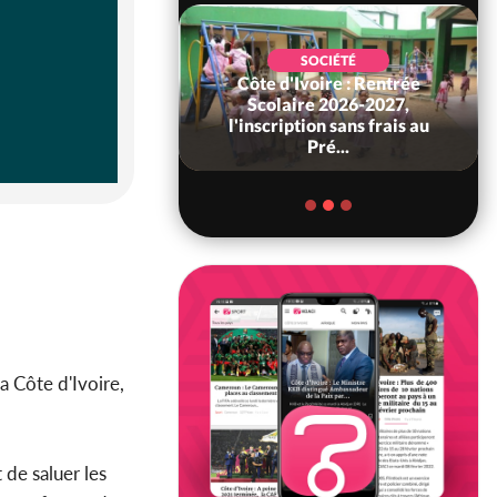
SOCIÉTÉ
Côte d'Ivoire : Rentrée
POLITIQUE
 Décès à 86 ans de
Scolaire 2026-2027,
rou Sanda pilier
l'inscription sans frais au
il constituti...
Pré...
a Côte d'Ivoire,
t de saluer les