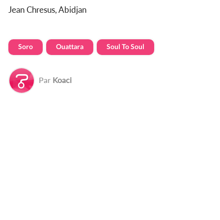
Jean Chresus, Abidjan
Soro
Ouattara
Soul To Soul
Par
Koaci