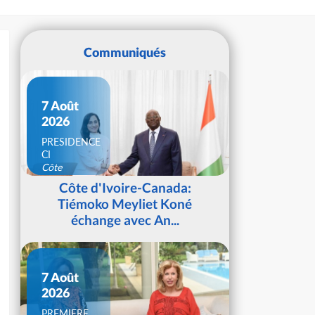
Communiqués
7 Août
2026
PRESIDENCE
CI
Côte
d'Ivoire
Côte d'Ivoire-Canada:
Tiémoko Meyliet Koné
échange avec An...
7 Août
2026
PREMIERE