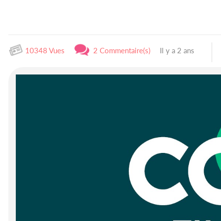
10348 Vues
2 Commentaire(s)
Il y a 2 ans