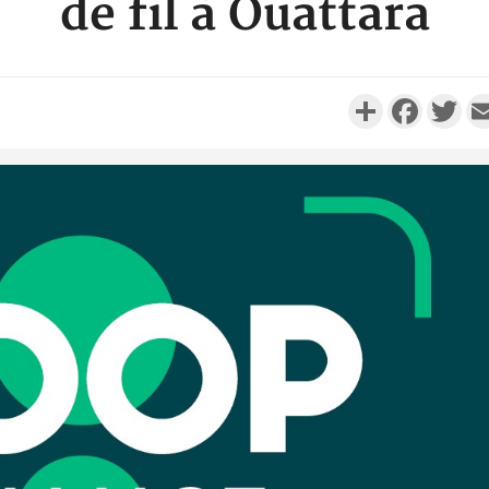
de fil à Ouattara
Partager
Faceboo
Twi
Côte 
anni
l'Indépend
Dé
Côte d'I
promet des
les dégu