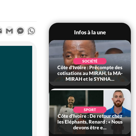
k
tter
Email
Gmail
Messenger
WhatsApp
Infos à la une
POLITIQUE
d'Ivoire : 66e
SOCIÉTÉ
versaire de
Côte d'Ivoire : Précompte des
ance, les Forces de
cotisations au MIRAH, la MA-
fense e...
MIRAH et le SYNHA...
SOCIÉTÉ
SPORT
voire : Ouattara
Côte d'Ivoire : De retour chez
 sanctions contre
les Eléphants, Renard : « Nous
erpissements i...
devons être e...