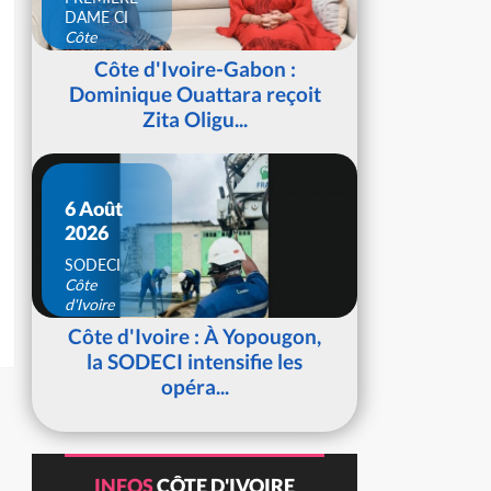
DAME CI
Côte
d'Ivoire
Côte d'Ivoire-Gabon :
Dominique Ouattara reçoit
Zita Oligu...
6 Août
2026
SODECI
Côte
d'Ivoire
Côte d'Ivoire : À Yopougon,
la SODECI intensifie les
opéra...
INFOS
CÔTE D'IVOIRE