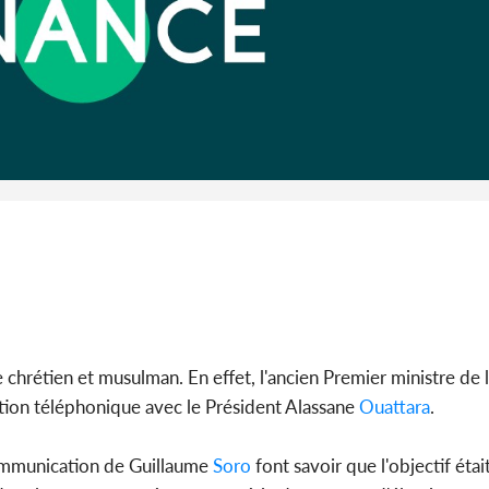
Cameroun :
BAH Ouma
du conse
hrétien et musulman. En effet, l'ancien Premier ministre de l
tion téléphonique avec le Président Alassane
Ouattara
.
ommunication de Guillaume
Soro
font savoir que l'objectif étai