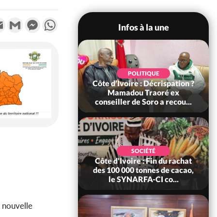
k
tter
Email
Gmail
Messenger
WhatsApp
Infos à la une
SOCIÉTÉ
POLITIQUE
voire : Ouattara
Côte d'Ivoire : Décrispation ?
 sanctions contre
Mamadou Traoré ex
erpissements i...
conseiller de Soro a recou...
POLITIQUE
SOCIÉTÉ
re : Fête nationale,
Côte d'Ivoire : Fin du rachat
Ouattara accorde
des 100 000 tonnes de cacao,
âce à 4 661...
le SYNARFA-CI co...
a nouvelle