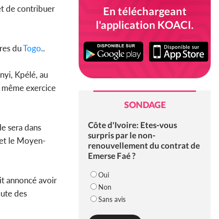
et de contribuer
En téléchargeant
l'application KOACI.
ures du
Togo
..
nyi, Kpélé, au
le même exercice
SONDAGE
Côte d'Ivoire: Etes-vous
le sera dans
surpris par le non-
o et le Moyen-
renouvellement du contrat de
Emerse Faé ?
Oui
ait annoncé avoir
Non
oute des
Sans avis