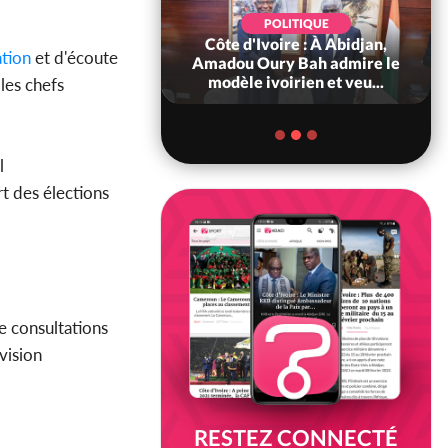
POLITIQUE
d'Ivoire : 66è
POLITIQUE
versaire de
Côte d'Ivoire : À Abidjan,
tion
et d'écoute
ndance, Alassane
Amadou Oury Bah admire le
ara prome...
modèle ivoirien et veu...
les chefs
l
rt des élections
e consultations
évision
RESTEZ CONNECTÉ