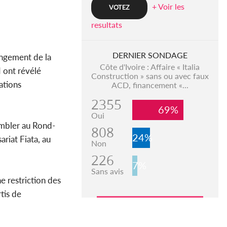
+ Voir les
resultats
DERNIER SONDAGE
angement de la
Côte d'Ivoire : Affaire « Italia
I ont révélé
Construction » sans ou avec faux
ations
ACD, financement «...
2355
69%
Oui
sembler au Rond-
808
24%
riat Fiata, au
Non
226
7%
Sans avis
 restriction des
tis de