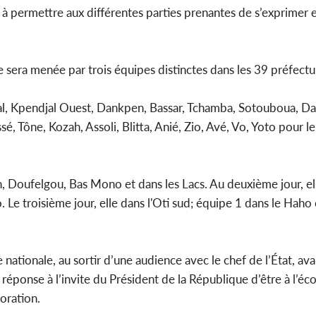
 à permettre aux différentes parties prenantes de s’exprimer 
e sera menée par trois équipes distinctes dans les 39 préfect
al, Kpendjal Ouest, Dankpen, Bassar, Tchamba, Sotouboua, Da
sé, Tône, Kozah, Assoli, Blitta, Anié, Zio, Avé, Vo, Yoto pour 
n, Doufelgou, Bas Mono et dans les Lacs. Au deuxième jour, el
to. Le troisième jour, elle dans l'Oti sud; équipe 1 dans le Hah
nationale, au sortir d’une audience avec le chef de l’État, av
 réponse à l’invite du Président de la République d’être à l’éc
ioration.