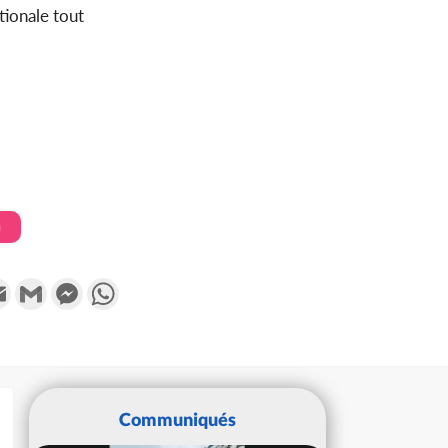
tionale tout
n
k
tter
Email
Gmail
Messenger
WhatsApp
Communiqués