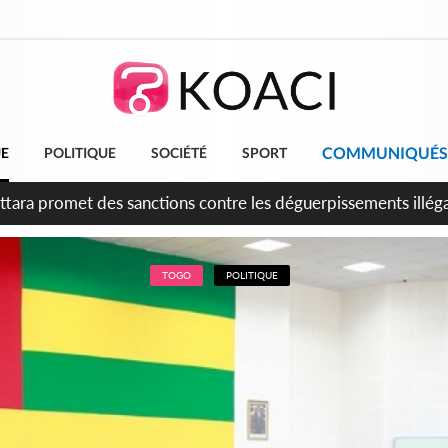
COMMUNIQUÉS
UE
POLITIQUE
SOCIÉTÉ
SPORT
 anniversaire de l'indépendance, Alassane Ouattara promet d'a
ents pour une nation plus forte et plus prospère
TOGO
POLITIQUE