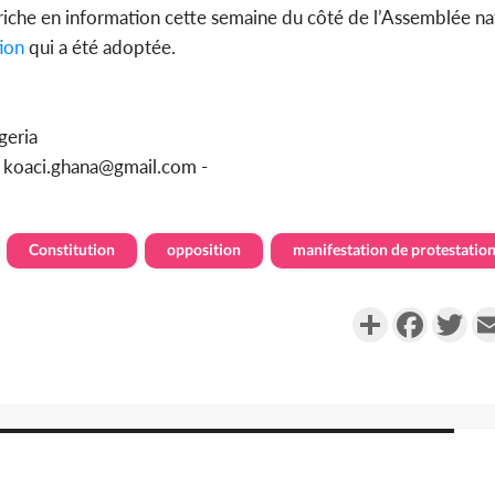
iche en information cette semaine du côté de l’Assemblée na
ion
qui a été adoptée.
geria
u koaci.ghana@gmail.com -
Constitution
opposition
manifestation de protestatio
Partager
Faceboo
Twi