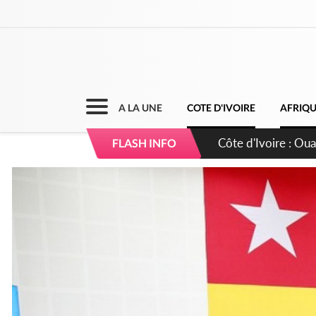
A LA UNE
COTE D'IVOIRE
AFRIQ
Côte d'Ivoire : 66è
FLASH INFO
grands investissem