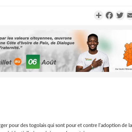
Partager
Faceboo
Twi
Côte d'I
promet des
les dégu
Côte d'Ivoi
Alassane 
la gr
ger pour des togolais qui sont pour et contre l’adoption de l