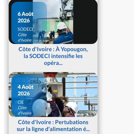
6 Août
2026
SODECI
Côte
d'Ivoire
Côte d'Ivoire : À Yopougon,
la SODECI intensifie les
opéra...
4 Août
2026
CIE
Côte
d'Ivoire
Côte d'Ivoire : Pertubations
sur la ligne d'alimentation é...