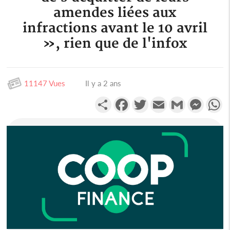
amendes liées aux
infractions avant le 10 avril
», rien que de l'infox
11147 Vues
Il y a 2 ans
Partager
Facebook
Twitter
Email
Gmail
Messen
W