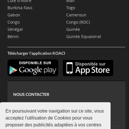
Côte d'Ivoire
Mali
Burkina Faso
Togo
Gabon
Cameroun
Congo
Congo (RDC)
Sénégal
Guinée
Bénin
Guinée Equatorial
Télécharger l'application KOACI
NOUS CONTACTER
contact@koaci.com
koaci@yahoo.fr
En poursuivant votre navigation sur ce site, vous
+225 07 08 85 52 93
acceptez l'utilisation de Cookies pour vous
proposer des publicités adaptées à vos centres