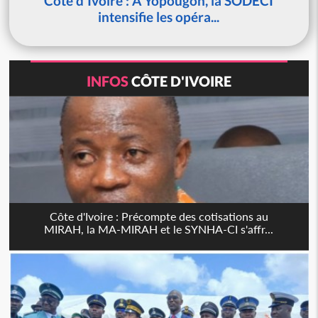
Côte d'Ivoire : À Yopougon, la SODECI
intensifie les opéra...
INFOS
CÔTE D'IVOIRE
Côte d'Ivoire : Précompte des cotisations au
MIRAH, la MA-MIRAH et le SYNHA-CI s'affr...