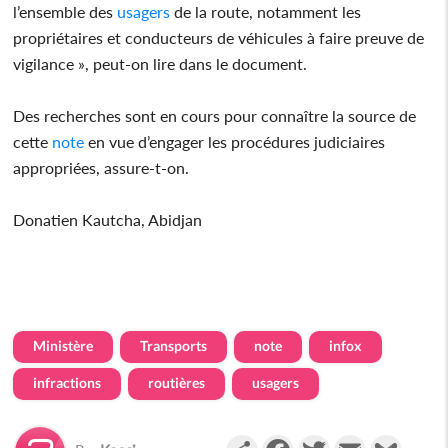
l’ensemble des
usagers
de la route, notamment les
propriétaires et conducteurs de véhicules à faire preuve de
vigilance », peut-on lire dans le document.
Des recherches sont en cours pour connaître la source de
cette
note
en vue d’engager les procédures judiciaires
appropriées, assure-t-on.
Donatien Kautcha, Abidjan
Ministère
Transports
note
infox
infractions
routières
usagers
Partager
Facebook
Twitter
Email
Gmail