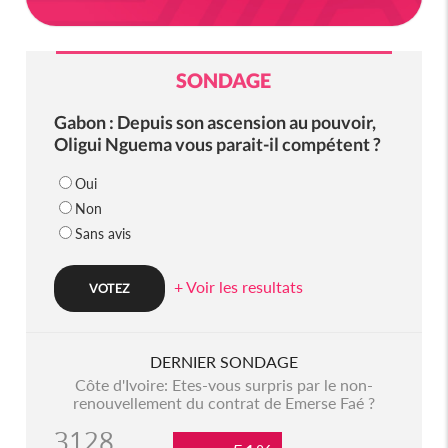
SONDAGE
Gabon : Depuis son ascension au pouvoir,
Oligui Nguema vous parait-il compétent ?
Oui
Non
Sans avis
+ Voir les resultats
DERNIER SONDAGE
Côte d'Ivoire: Etes-vous surpris par le non-
renouvellement du contrat de Emerse Faé ?
3128