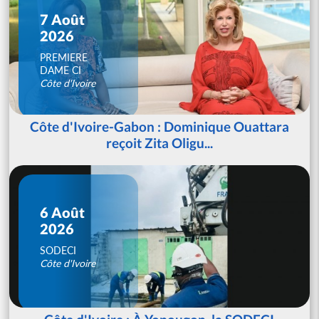
7 Août
2026
PREMIERE
DAME CI
Côte d'Ivoire
Côte d'Ivoire-Gabon : Dominique Ouattara
reçoit Zita Oligu...
6 Août
2026
SODECI
Côte d'Ivoire