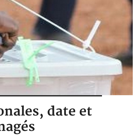
onales, date et
nagés