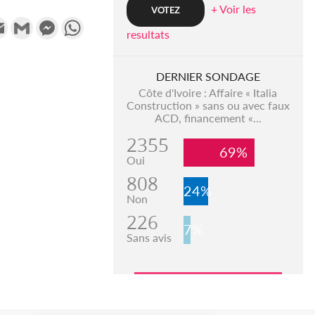
+ Voir les
k
tter
Email
Gmail
Messenger
WhatsApp
resultats
DERNIER SONDAGE
Côte d'Ivoire : Affaire « Italia
Construction » sans ou avec faux
ACD, financement «...
2355
69%
Oui
808
24%
Non
226
7%
Sans avis