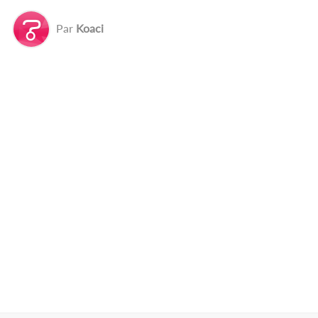
Par
Koaci