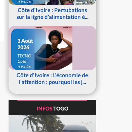
d'Ivoire
Côte d'Ivoire : Pertubations
sur la ligne d'alimentation é...
3 Août
2026
TECNO
Côte
d'Ivoire
Côte d'Ivoire : L'économie de
l'attention : pourquoi les j...
INFOS
TOGO