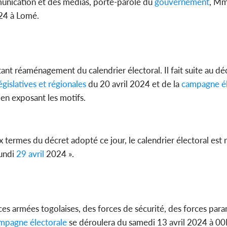
munication et des médias, porte-parole du
gouvernement
, Mm
024 à Lomé.
Côte d'Ivoi
Mamad
conseiller
ant réaménagement du calendrier électoral. Il fait suite au d
égislatives et régionales
du 20 avril 2024 et de la
campagne él
 en exposant les motifs.
x termes du décret adopté ce jour, le calendrier électoral es
lundi
29 avril
2024 ».
es armées togolaises, des forces de sécurité, des forces parami
mpagne électorale
se déroulera du samedi 13 avril 2024 à 0