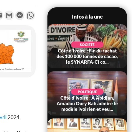
k
tter
Email
Gmail
Messenger
WhatsApp
Infos à la une
POLITIQUE
SOCIÉTÉ
re : Fête nationale,
Côte d'Ivoire : Fin du rachat
Ouattara accorde
des 100 000 tonnes de cacao,
âce à 4 661...
le SYNARFA-CI co...
POLITIQUE
d'Ivoire : 66è
POLITIQUE
versaire de
Côte d'Ivoire : À Abidjan,
ndance, Alassane
Amadou Oury Bah admire le
ara prome...
modèle ivoirien et veu...
ril
2024.