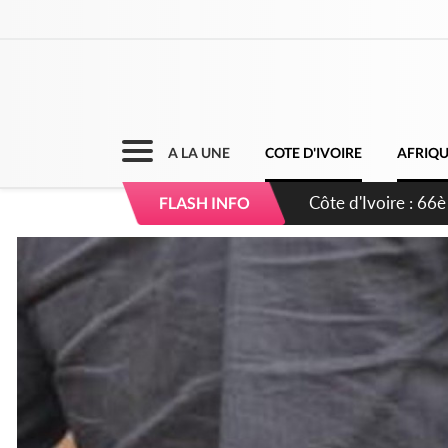
A LA UNE
COTE D'IVOIRE
AFRIQ
Côte d'Ivoire : À A
FLASH INFO
développement de