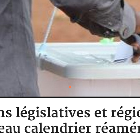
ns législatives et régi
eau calendrier réamé