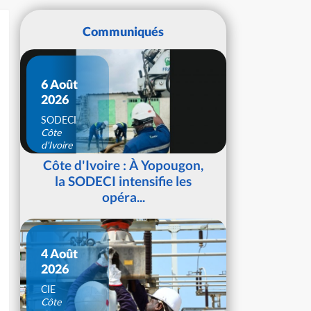
Communiqués
6 Août
2026
SODECI
Côte
d'Ivoire
Côte d'Ivoire : À Yopougon,
la SODECI intensifie les
opéra...
4 Août
2026
CIE
Côte