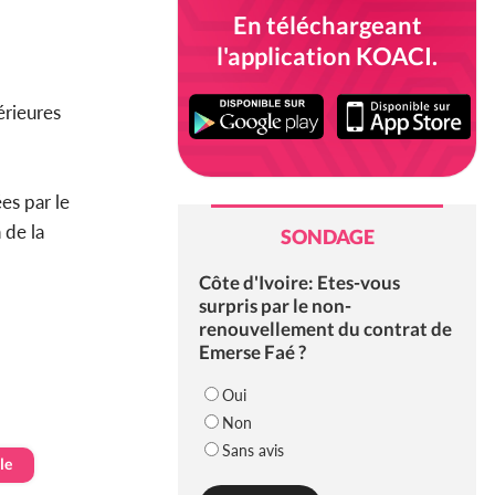
En téléchargeant
l'application KOACI.
érieures
es par le
 de la
SONDAGE
Côte d'Ivoire: Etes-vous
surpris par le non-
renouvellement du contrat de
Emerse Faé ?
Oui
Non
Sans avis
le