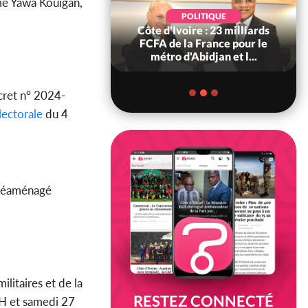
e Yawa Kouigan,
POLITIQUE
POLITIQUE
re : Décrispation ?
Côte d'Ivoire : 23 milliards
ou Traoré ex
FCFA de la France pour le
 de Soro a recou...
métro d'Abidjan et l...
écret n° 2024-
ectorale
du 4
t réaménagé
litaires et de la
RESTEZ CONNECTÉ
0H et samedi 27