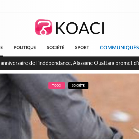
COMMUNIQUÉS
UE
POLITIQUE
SOCIÉTÉ
SPORT
bidjan, Amadou Oury Bah admire le modèle ivoirien et veut s'e
 la Guinée
TOGO
SOCIÉTÉ