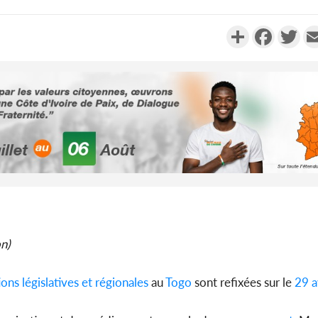
Partager
Faceboo
Twi
Côte d'Ivoi
Alassane 
la gr
Côte 
anni
on)
l'indépe
Ouatt
ons législatives et régionales
au
Togo
sont refixées sur le
29 av