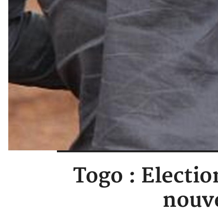
Togo : Electio
nouv