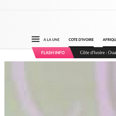
A LA UNE
COTE D'IVOIRE
AFRIQ
Côte d'Ivoire : 66è
FLASH INFO
grands investissem