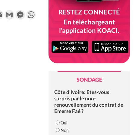
RESTEZ CONNECTÉ
k
tter
Email
Gmail
Messenger
WhatsApp
En téléchargeant
l'application KOACI.
SONDAGE
Côte d'Ivoire: Etes-vous
surpris par le non-
renouvellement du contrat de
Emerse Faé ?
Oui
Non