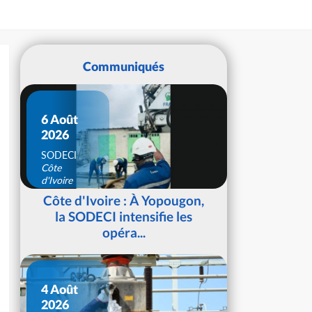
Communiqués
6 Août
2026
SODECI
Côte
d'Ivoire
Côte d'Ivoire : À Yopougon,
la SODECI intensifie les
opéra...
4 Août
2026