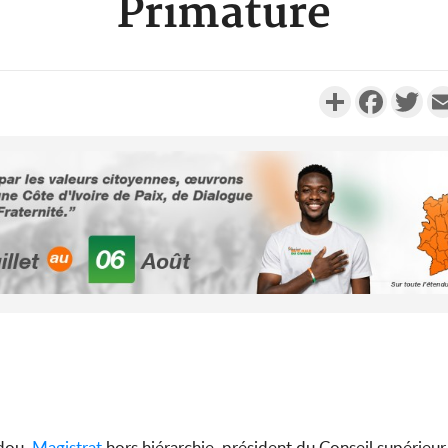
Primature
Partager
Faceboo
Twi
Côte d'I
promet des
les dégu
Côte d'Ivoi
Alassane 
la gr
dou,
Magistrat
hors hiérarchie, président du Conseil supérieur