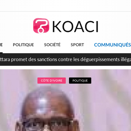
COMMUNIQUÉS
UE
POLITIQUE
SOCIÉTÉ
SPORT
 anniversaire de l'indépendance, Alassane Ouattara promet d'a
ents pour une nation plus forte et plus prospère
CÔTE D'IVOIRE
POLITIQUE