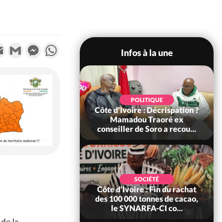
k
tter
Email
Gmail
Messenger
WhatsApp
Infos à la une
SOCIÉTÉ
POLITIQUE
voire : Ouattara
Côte d'Ivoire : Décrispation ?
 sanctions contre
Mamadou Traoré ex
erpissements i...
conseiller de Soro a recou...
POLITIQUE
SOCIÉTÉ
re : Fête nationale,
Côte d'Ivoire : Fin du rachat
Ouattara accorde
des 100 000 tonnes de cacao,
âce à 4 661...
le SYNARFA-CI co...
 de la