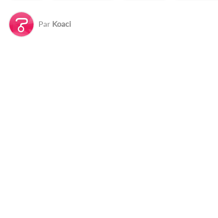
Par
Koaci