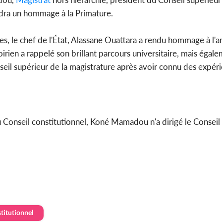
endra un hommage à la Primature.
Côte 
res, le chef de l'État, Alassane Ouattara a rendu hommage à l'
anni
oirien a rappelé son brillant parcours universitaire, mais égale
l'indépe
Ouatt
onseil supérieur de la magistrature après avoir connu des expér
Conseil constitutionnel, Koné Mamadou n'a dirigé le Conseil 
stitutionnel