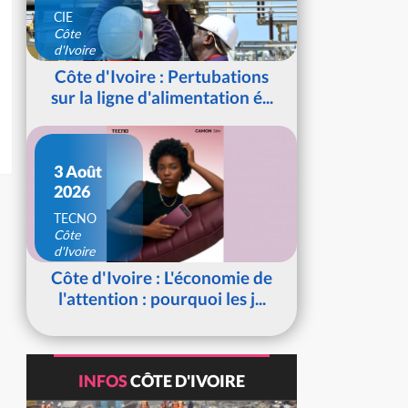
CIE
Côte
d'Ivoire
Côte d'Ivoire : Pertubations
sur la ligne d'alimentation é...
3 Août
2026
TECNO
Côte
d'Ivoire
Côte d'Ivoire : L'économie de
l'attention : pourquoi les j...
INFOS
CÔTE D'IVOIRE