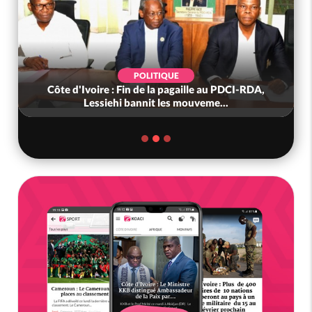
SOCIÉTÉ
aille au PDCI-RDA,
Côte d'Ivoire : « On ne veut pas mo
mouveme...
nous », crient des habitants d