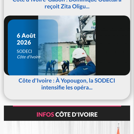
reçoit Zita Oligu...
6 Août
2026
SODECI
Côte d'Ivoire
Côte d'Ivoire : À Yopougon, la SODECI
intensifie les opéra...
INFOS
CÔTE D'IVOIRE