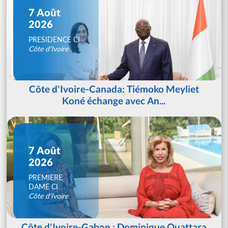
7 Août
2026
PRESIDENCE CI
Côte d'Ivoire
Côte d'Ivoire-Canada: Tiémoko Meyliet
Koné échange avec An...
7 Août
2026
PREMIERE
DAME CI
Côte d'Ivoire
Côte d'Ivoire-Gabon : Dominique Ouattara