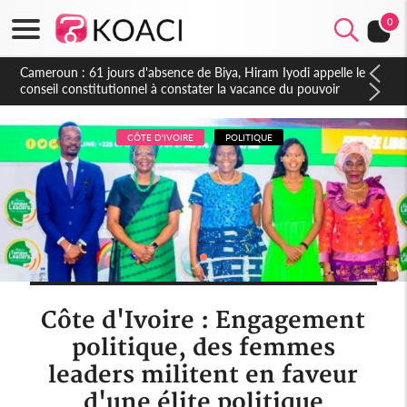
0
Côte d'Ivoire : Fin de la pagaille au PDCI-RDA, Lessiehi bannit
les mouvements sauvages
CÔTE D'IVOIRE
POLITIQUE
Côte d'Ivoire : Engagement
politique, des femmes
leaders militent en faveur
d'une élite politique