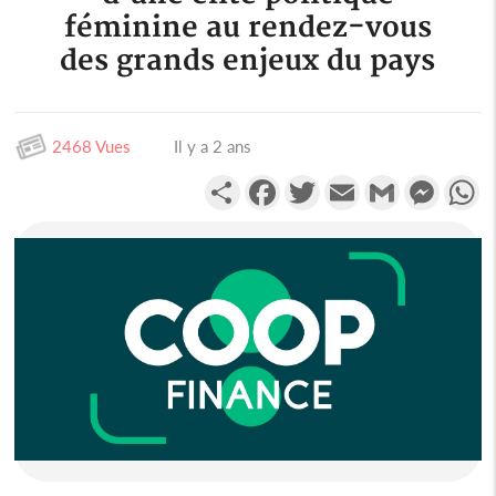
féminine au rendez-vous
des grands enjeux du pays
2468 Vues
Il y a 2 ans
Partager
Facebook
Twitter
Email
Gmail
Messen
W