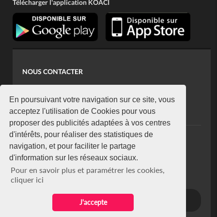
Télécharger l'application KOACI
NOUS CONTACTER
contact@koaci.com
koaci@yahoo.fr
En poursuivant votre navigation sur ce site, vous
+225 07 08 85 52 93
acceptez l'utilisation de Cookies pour vous
proposer des publicités adaptées à vos centres
d'intérêts, pour réaliser des statistiques de
NEWSLETTER
navigation, et pour faciliter le partage
Restez connecté via notre newsletter
d'information sur les réseaux sociaux.
S'abonner
Pour en savoir plus et paramétrer les cookies,
Se désabonner
cliquer ici
J'accepte