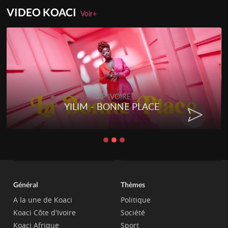
VIDEO KOACI
Voir+
RAP IVOIRE
RENARD BARAKISSA - DOS DE
CHAT
Général
Thèmes
A la une de Koaci
Politique
Koaci Côte d'Ivoire
Société
Koaci Afrique
Sport