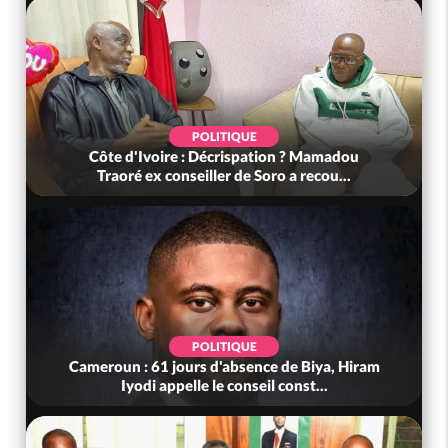
SOCIÉTÉ
tion ? Mamadou
Côte d'Ivoire : Fin du rachat des 
oro a recou...
tonnes de cacao, le SYNARFA-CI 
POLITIQUE
ce de Biya, Hiram
Côte d'Ivoire : Violences tragiques à
il const...
(Mé) ayant fait 03 morts, A..