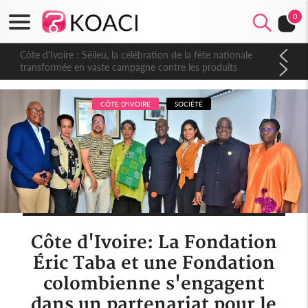
0
Côte d'Ivoire : Séileu, la célébration de la fête nationale
transformée en vaste campagne contre les produits
dépigmentants dangereux
CÔTE D'IVOIRE
SOCIÉTÉ
Côte d'Ivoire: La Fondation
Éric Taba et une Fondation
colombienne s'engagent
dans un partenariat pour le