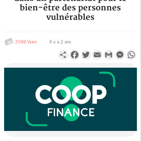
bien-être des personnes
vulnérables
3588 Vues
Il y a 2 ans
Partager
Facebook
Twitter
Email
Gmail
Messen
W