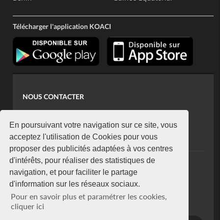
Télécharger l'application KOACI
NOUS CONTACTER
contact@koaci.com
koaci@yahoo.fr
En poursuivant votre navigation sur ce site, vous
+225 07 08 85 52 93
acceptez l'utilisation de Cookies pour vous
proposer des publicités adaptées à vos centres
d'intérêts, pour réaliser des statistiques de
NEWSLETTER
navigation, et pour faciliter le partage
Restez connecté via notre newsletter
d'information sur les réseaux sociaux.
S'abonner
Pour en savoir plus et paramétrer les cookies,
Se désabonner
cliquer ici