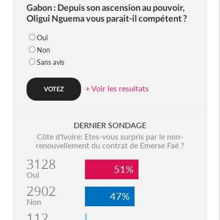
Gabon : Depuis son ascension au pouvoir,
Oligui Nguema vous parait-il compétent ?
Oui
Non
Sans avis
+ Voir les resultats
DERNIER SONDAGE
Côte d'Ivoire: Etes-vous surpris par le non-
renouvellement du contrat de Emerse Faé ?
3128
51%
Oui
2902
47%
Non
112