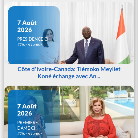
7 Août
2026
PRESIDENCE CI
Côte d'Ivoire
Côte d'Ivoire-Canada: Tiémoko Meyliet
Koné échange avec An...
7 Août
2026
PREMIERE
DAME CI
Côte d'Ivoire