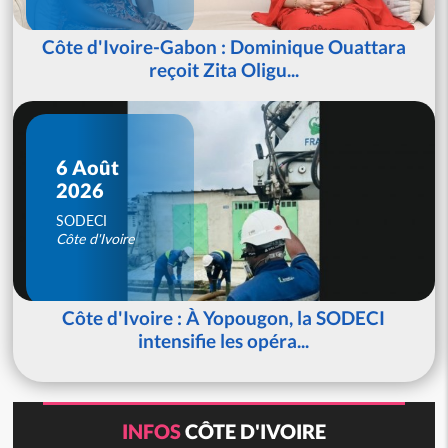
Côte d'Ivoire-Gabon : Dominique Ouattara
reçoit Zita Oligu...
6 Août
2026
SODECI
Côte d'Ivoire
Côte d'Ivoire : À Yopougon, la SODECI
intensifie les opéra...
INFOS
CÔTE D'IVOIRE