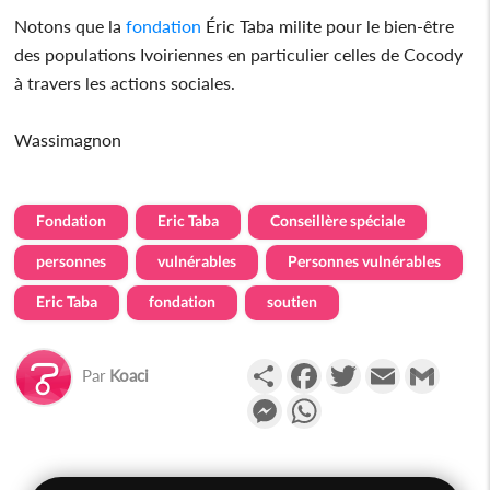
Notons que la
fondation
Éric Taba milite pour le bien-être
des populations Ivoiriennes en particulier celles de Cocody
à travers les actions sociales.
Wassimagnon
Fondation
Eric Taba
Conseillère spéciale
personnes
vulnérables
Personnes vulnérables
Eric Taba
fondation
soutien
Partager
Facebook
Twitter
Email
Gmail
Par
Koaci
Messenger
WhatsApp