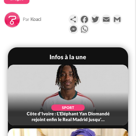
Partager
Facebook
Twitter
Email
Gmail
Par
Koaci
Messenger
WhatsApp
Infos à la une
SPORT
Côte d'Ivoire : L'Eléphant Yan Diomandé
rejoint enfin le Real Madrid jusqu'...