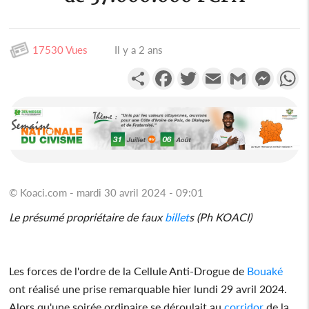
17530 Vues
Il y a 2 ans
Partager
Facebook
Twitter
Email
Gmail
Messen
W
© Koaci.com - mardi 30 avril 2024 - 09:01
Le présumé propriétaire de faux
billet
s (Ph KOACI)
Les forces de l'ordre de la Cellule Anti-Drogue de
Bouaké
ont réalisé une prise remarquable hier lundi 29 avril 2024.
Alors qu'une soirée ordinaire se déroulait au
corridor
de la