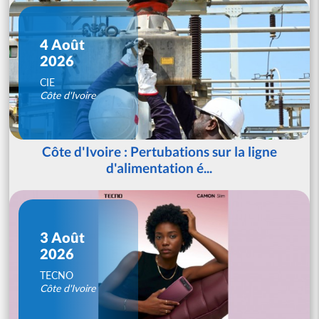
4 Août
2026
CIE
Côte d'Ivoire
Côte d'Ivoire : Pertubations sur la ligne
d'alimentation é...
3 Août
2026
TECNO
Côte d'Ivoire