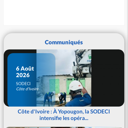
Communiqués
6 Août
2026
SODECI
Côte d'Ivoire
Côte d'Ivoire : À Yopougon, la SODECI
intensifie les opéra...