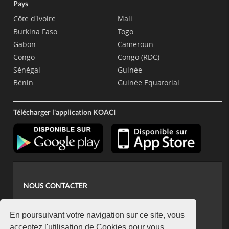
Pays
Côte d'Ivoire
Mali
Burkina Faso
Togo
Gabon
Cameroun
Congo
Congo (RDC)
Sénégal
Guinée
Bénin
Guinée Equatorial
Télécharger l'application KOACI
NOUS CONTACTER
contact@koaci.com
koaci@yahoo.fr
En poursuivant votre navigation sur ce site, vous
acceptez l'utilisation de Cookies pour vous