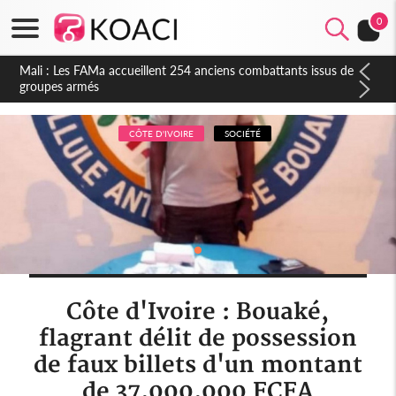
0
Côte d'Ivoire : Election FIF, le frère de feu Sidy Diallo se lance
dans la course
CÔTE D'IVOIRE
SOCIÉTÉ
Côte d'Ivoire : Bouaké,
flagrant délit de possession
de faux billets d'un montant
de 37.000.000 FCFA