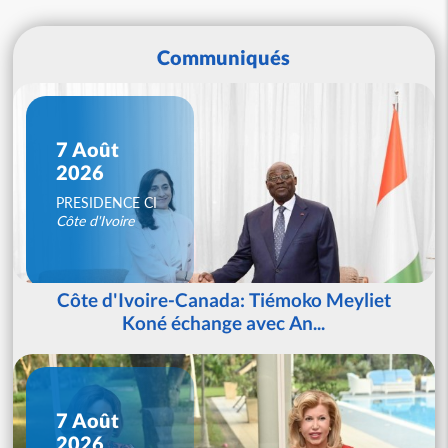
Communiqués
7 Août
2026
PRESIDENCE CI
Côte d'Ivoire
Côte d'Ivoire-Canada: Tiémoko Meyliet
Koné échange avec An...
7 Août
2026