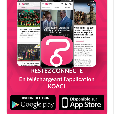
RESTEZ CONNECTÉ
En téléchargeant l'application
KOACI.