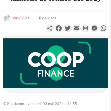
3889 Vues
Il y a 2 ans
Partager
Facebook
Twitter
Email
Gmail
Messen
W
© Koaci.com - vendredi 03 mai 2024 - 14:55