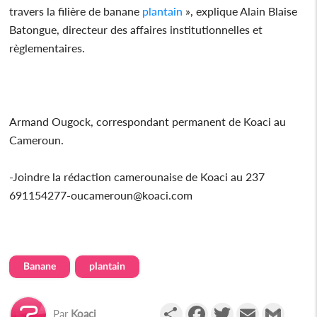
travers la filière de banane
plantain
», explique Alain Blaise
Batongue, directeur des affaires institutionnelles et
règlementaires.
Armand Ougock, correspondant permanent de Koaci au
Cameroun.
-Joindre la rédaction camerounaise de Koaci au 237
691154277-oucameroun@koaci.com
Banane
plantain
Partager
Facebook
Twitter
Email
Gmail
Par
Koaci