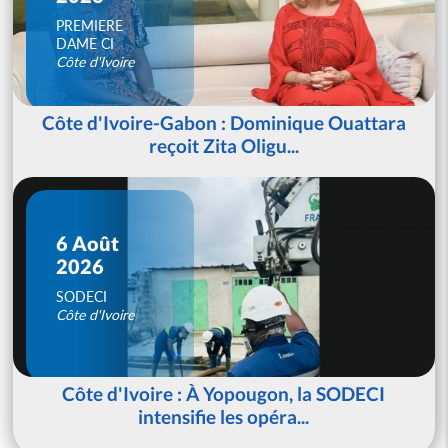
PREMIERE
DAME CI
Côte d'Ivoire
Côte d'Ivoire-Gabon : Dominique Ouattara
reçoit Zita Oligu...
6 Août
2026
SODECI
Côte d'Ivoire
Côte d'Ivoire : À Yopougon, la SODECI
intensifie les opéra...