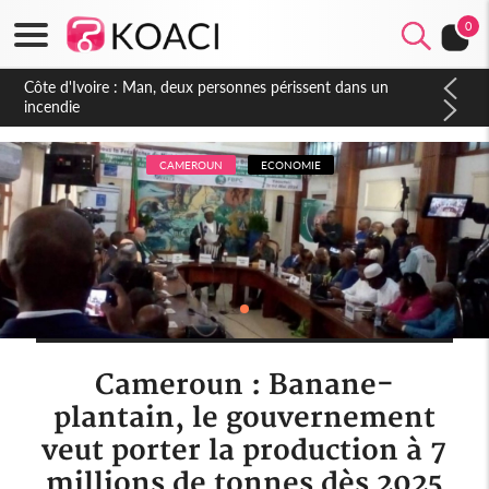
0
Côte d'Ivoire : Séileu, la célébration de la fête nationale
transformée en vaste campagne contre les produits
dépigmentants dangereux
CAMEROUN
ECONOMIE
Cameroun : Banane-
plantain, le gouvernement
veut porter la production à 7
millions de tonnes dès 2025