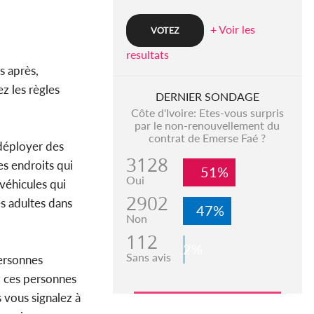
+ Voir les
resultats
s après,
z les règles
DERNIER SONDAGE
Côte d'Ivoire: Etes-vous surpris
par le non-renouvellement du
contrat de Emerse Faé ?
 déployer des
3128
es endroits qui
51%
Oui
 véhicules qui
2902
es adultes dans
47%
Non
112
2%
Sans avis
personnes
z ces personnes
 vous signalez à