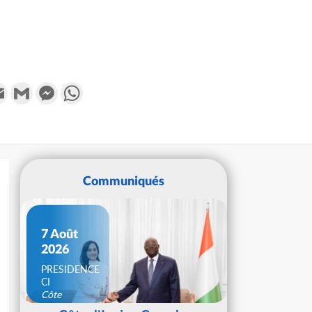
k
tter
Email
Gmail
Messenger
WhatsApp
Communiqués
7 Août
2026
PRESIDENCE
CI
Côte
d'Ivoire