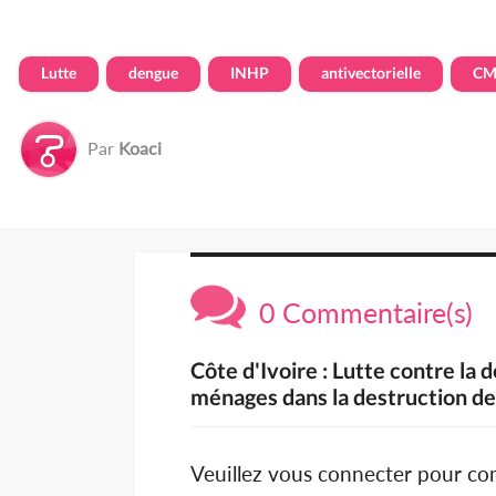
Lutte
dengue
INHP
antivectorielle
C
Par
Koaci
0 Commentaire(s)
Côte d'Ivoire : Lutte contre la 
ménages dans la destruction des
Veuillez vous connecter pour c