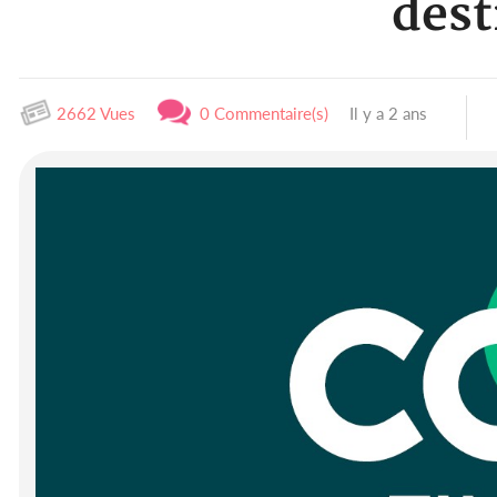
dest
2662 Vues
0 Commentaire(s)
Il y a 2 ans