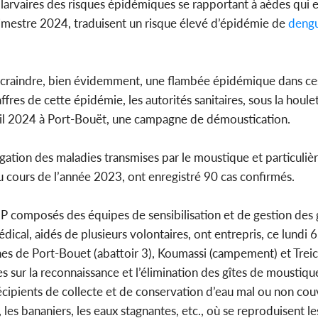
s larvaires des risques épidémiques se rapportant à aèdes qui e
rimestre 2024, traduisent un risque élevé d’épidémie de
deng
font craindre, bien évidemment, une flambée épidémique dans 
fres de cette épidémie, les autorités sanitaires, sous la houlett
vril 2024 à Port-Bouët, une campagne de démoustication.
pagation des maladies transmises par le moustique et particuliè
 cours de l’année 2023, ont enregistré 90 cas confirmés.
P composés des équipes de sensibilisation et de gestion des g
dical, aidés de plusieurs volontaires, ont entrepris, ce lundi
s de Port-Bouet (abattoir 3), Koumassi (campement) et Treich
es sur la reconnaissance et l’élimination des gîtes de moustiqu
écipients de collecte et de conservation d’eau mal ou non couv
les bananiers, les eaux stagnantes, etc., où se reproduisent l