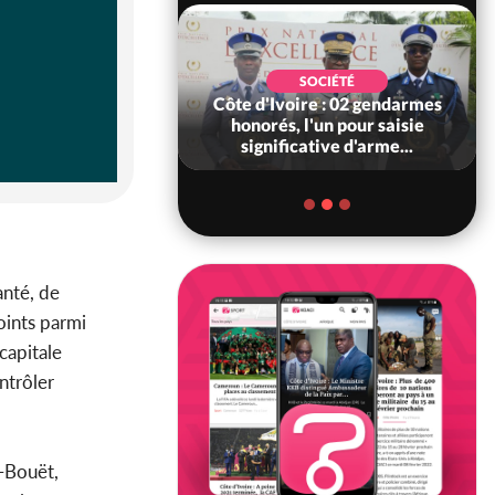
SOCIÉTÉ
SOCIÉTÉ
voire : Ouattara
Côte d'Ivoire : 02 gendarmes
 sanctions contre
honorés, l'un pour saisie
erpissements i...
significative d'arme...
anté, de
oints parmi
 capitale
ntrôler
t-Bouët,