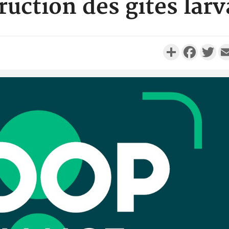
ruction des gîtes larv
Partager
Faceboo
Twi
Côte d'
Scolai
l'inscrip
Côte 
anni
l'Indépend
Dé