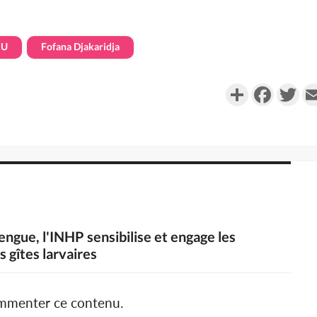
MU
Fofana Djakaridja
Partager
Faceboo
Twi
dengue, l'INHP sensibilise et engage les
 gîtes larvaires
ommenter ce contenu.