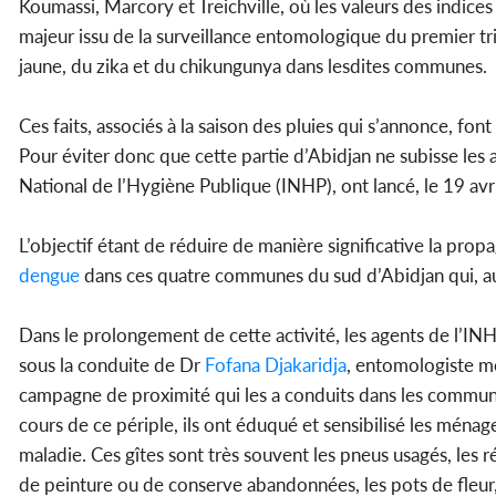
Koumassi, Marcory et Treichville, où les valeurs des indice
majeur issu de la surveillance entomologique du premier t
jaune, du zika et du chikungunya dans lesdites communes.
Ces faits, associés à la saison des pluies qui s’annonce, 
Pour éviter donc que cette partie d’Abidjan ne subisse les af
National de l’Hygiène Publique (INHP), ont lancé, le 19 a
L’objectif étant de réduire de manière significative la pro
dengue
dans ces quatre communes du sud d’Abidjan qui, au
Dans le prolongement de cette activité, les agents de l’INH
sous la conduite de Dr
Fofana Djakaridja
, entomologiste mé
campagne de proximité qui les a conduits dans les commune
cours de ce périple, ils ont éduqué et sensibilisé les ménag
maladie. Ces gîtes sont très souvent les pneus usagés, les r
de peinture ou de conserve abandonnées, les pots de fleur, 