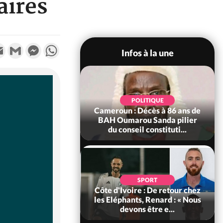
aires
k
tter
Email
Gmail
Messenger
WhatsApp
Infos à la une
SOCIÉTÉ
Ivoire : Rentrée
POLITIQUE
re 2026-2027,
Cameroun : Décès à 86 ans de
tion sans frais au
BAH Oumarou Sanda pilier
Pré...
du conseil constituti...
POLITIQUE
d'Ivoire : 66e
SPORT
versaire de
Côte d'Ivoire : De retour chez
ance, les Forces de
les Eléphants, Renard : « Nous
fense e...
devons être e...