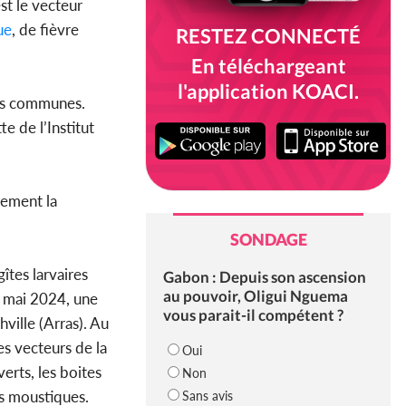
st le vecteur
ue
, de fièvre
RESTEZ CONNECTÉ
En téléchargeant
l'application KOACI.
ces communes.
e de l’Institut
rement la
SONDAGE
îtes larvaires
Gabon : Depuis son ascension
au pouvoir, Oligui Nguema
 6 mai 2024, une
vous parait-il compétent ?
ville (Arras). Au
es vecteurs de la
Oui
erts, les boites
Non
es moustiques.
Sans avis