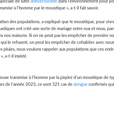
spéciale de lutte
antivectorielle
dans l’environnement pour po
nsmise à l’homme par le moustique », a-t-il fait savoir.
isation des populations, a expliqué que le moustique, pour vivr
stiques ont créé une sorte de mariage entre eux et nous, parc
ns nos maisons. Si on ne peut pas les empêcher de prendre no
 qui le refusent, on peut les empêcher de cohabiter avec nous
es pluies, nous voulons rappeler aux populations que ces endr
 a-t-il insisté.
ieuse transmise à l’homme par la piqûre d’un moustique de ty
urs de l’année 2023, ce sont 321 cas de
dengue
confirmés qui