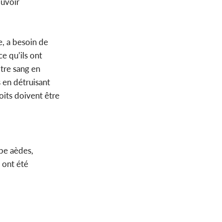
uvoir
e, a besoin de
e qu’ils ont
tre sang en
 en détruisant
oits doivent être
pe aèdes,
 ont été